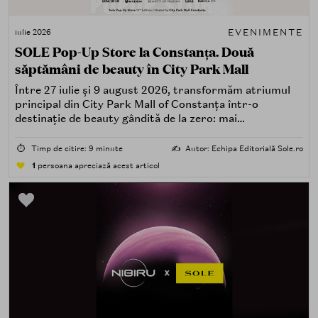
EVENIMENTE
iulie 2026
SOLE Pop-Up Store la Constanța. Două
săptămâni de beauty în City Park Mall
Între 27 iulie și 9 august 2026, transformăm atriumul
principal din City Park Mall of Constanța într-o
destinație de beauty gândită de la zero: mai
spectaculoasă, mai interactivă și mai aproape de felul în
care îți place, de fapt, să descoperi produse — testând,
⏱️
Timp de citire: 9 minute
✍️
Autor: Echipa Editorială Sole.ro
atingând, comparând, întrebând.
1
persoana apreciază acest articol