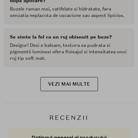
dupa aplicare?
Buzele raman moi, catifelate si hidratate, fara
senzatia neplacuta de uscaciune sau aspect lipicios.
Se simte la fel ca un ruj obisnuit pe buze?
Desigur! Desi e balsam, textura sa pudrata si
pigmentii luminosi ofera finisajul si intensitatea unui
ruj tip soft mat.
VEZI MAI MULTE
RECENZII
Ratingul general al produsului