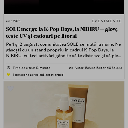
EVENIMENTE
iulie 2026
SOLE merge la K-Pop Days, la NIBIRU — glow,
teste UV și cadouri pe litoral
Pe 1 și 2 august, comunitatea SOLE se mută la mare. Ne
găsești cu un stand propriu în cadrul K-Pop Days, la
NIBIRU, cu trei activări gândite să te distreze și să pleci
acasă cu ceva în plus.
⏱️
Timp de citire: 12 minute
✍️
Autor: Echipa Editorială Sole.ro
1
persoana apreciază acest articol