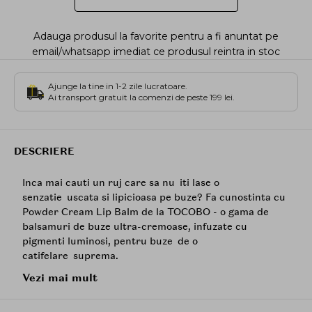
Adauga produsul la favorite pentru a fi anuntat pe
email/whatsapp imediat ce produsul reintra in stoc
Ajunge la tine in 1-2 zile lucratoare.
Ai transport gratuit la comenzi de peste 199 lei.
DESCRIERE
Inca mai cauti un ruj care sa nu iti lase o
senzatie uscata si lipicioasa pe buze? Fa cunostinta cu
Powder Cream Lip Balm de la TOCOBO - o gama de
balsamuri de buze ultra-cremoase, infuzate cu
pigmenti luminosi, pentru buze de o
catifelare suprema.
Vezi mai mult
Balsamul de buze vegan, de tip soft mat, cu o textura
cremoasa si pudrata, incorporeaza in formula sa un
amestec de uleiuri vegetale hranitoare, precum cel de