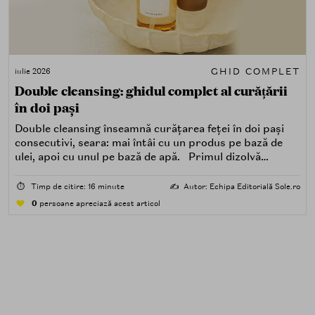
GHID COMPLET
iulie 2026
Double cleansing: ghidul complet al curățării
în doi pași
Double cleansing înseamnă curățarea feței în doi pași
consecutivi, seara: mai întâi cu un produs pe bază de
ulei, apoi cu unul pe bază de apă. Primul dizolvă
impuritățile grase — SPF, machiaj, sebum, particule de
poluare. Al doilea îndepărtează impuritățile solubile în
⏱️
Timp de citire: 16 minute
✍️
Autor: Echipa Editorială Sole.ro
apă — transpirație, praf, reziduuri.
0
persoane apreciază acest articol