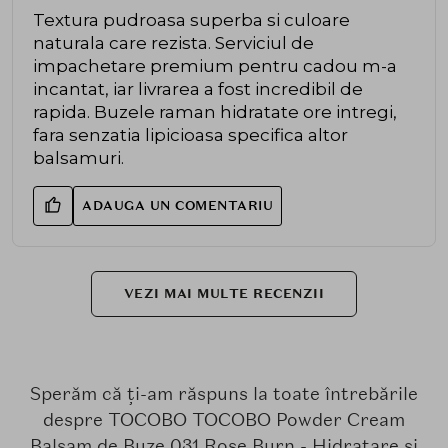
Textura pudroasa superba si culoare
naturala care rezista. Serviciul de
impachetare premium pentru cadou m-a
incantat, iar livrarea a fost incredibil de
rapida. Buzele raman hidratate ore intregi,
fara senzatia lipicioasa specifica altor
balsamuri.
ADAUGA UN COMENTARIU
VEZI MAI MULTE RECENZII
Sperăm că ți-am răspuns la toate întrebările
despre TOCOBO TOCOBO Powder Cream
Balsam de Buze 031 Rose Burn - Hidratare si