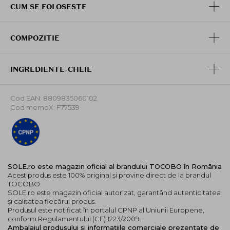
CUM SE FOLOSESTE
migdale dulci, macadamia si
squalane
, care asigura, in
ciuda finisajului mat, ca buzele raman moi si hidratate
dupa aplicare. Formula sa se simte exact ca un ruj.
COMPOZITIE
#031 Rose Burn: O nunanta de purpuriu elegant,
perfect echilibrat pentru a se potrivi atat tonurilor
calde, cat si celor reci.
INGREDIENTE-CHEIE
Mod de utilizare:
Cod EAN: 8809835060102
Rasuciti baza pentru a dezvalui produsul si aplicati pe
Cod memoX: F77539
buze. Puteti ajusta culoarea in functie de numarul de
straturi.
SOLE.ro este magazin oficial al brandului TOCOBO în România
Acest produs este 100% original și provine direct de la brandul
TOCOBO.
SOLE.ro este magazin oficial autorizat, garantând autenticitatea
și calitatea fiecărui produs.
Produsul este notificat în portalul CPNP al Uniunii Europene,
conform Regulamentului (CE) 1223/2009.
Ambalajul produsului și informațiile comerciale prezentate de