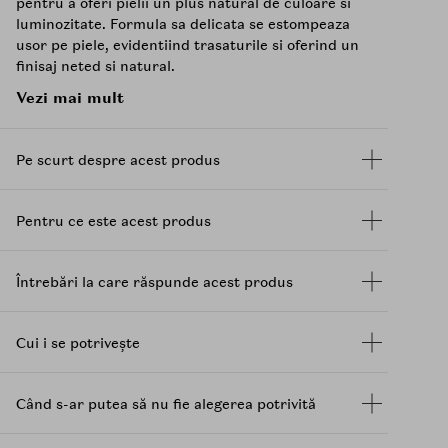
pentru a oferi pielii un plus natural de culoare si
luminozitate. Formula sa delicata se estompeaza
usor pe piele, evidentiind trasaturile si oferind un
finisaj neted si natural.
Vezi mai mult
Textura fluida si matasoasa permite o aplicare
uniforma si confortabila, fara sa incarce pielea.
Pigmentarea poate fi ajustata cu usurinta prin
Pe scurt despre acest produs
stratificare, astfel incat poti obtine fie un efect
subtil de prospetime, fie un rezultat mai intens si
vibrant.
Pentru ce este acest produs
Imbogatit cu 50% esenta hidratanta, acesta
contribuie la mentinerea confortului pielii pe
parcursul zilei si ofera o aplicare usoara, fara
Întrebări la care răspunde acest produs
senzatie lipicioasa. Aceasta baza hidratanta ajuta
la distribuirea uniforma a culorii si la mentinerea
unui aspect proaspat si luminos al pielii, lasand
Cui i se potrivește
obrajii cu un efect radiant si sanatos.
Datorita consistentei tip ser hidratant, blush-ul
Când s-ar putea să nu fie alegerea potrivită
adera delicat la piele si isi pastreaza intensitatea
pentru o perioada indelungata, iar efectul final