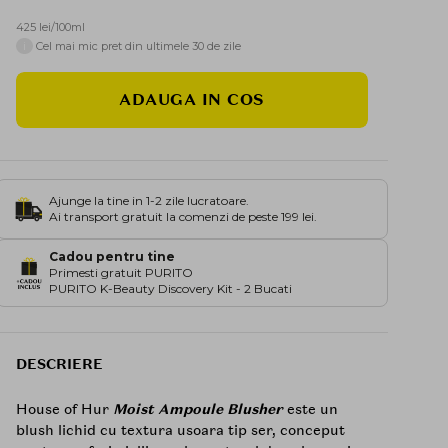
425 lei/100ml
i
Cel mai mic pret din ultimele 30 de zile
ADAUGA IN COS
Ajunge la tine in 1-2 zile lucratoare.
Ai transport gratuit la comenzi de peste 199 lei.
Cadou pentru tine
Primesti gratuit PURITO
PURITO K-Beauty Discovery Kit - 2 Bucati
DESCRIERE
House of Hur
Moist Ampoule Blusher
este un
blush lichid cu textura usoara tip ser, conceput