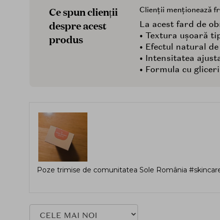
Ce spun clienții
Clienții menționează f
despre acest
La acest fard de obr
• Textura ușoară tip
produs
• Efectul natural de
• Intensitatea ajusta
• Formula cu glicer
Poze trimise de comunitatea Sole România #skincare