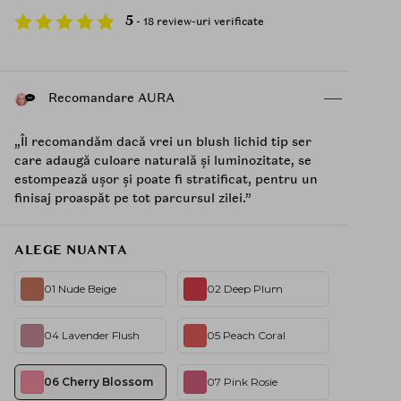
5
- 18 review-uri verificate
Recomandare AURA
„Îl recomandăm dacă vrei un blush lichid tip ser
care adaugă culoare naturală și luminozitate, se
estompează ușor și poate fi stratificat, pentru un
finisaj proaspăt pe tot parcursul zilei.”
ALEGE NUANTA
01 Nude Beige
02 Deep Plum
04 Lavender Flush
05 Peach Coral
06 Cherry Blossom
07 Pink Rosie