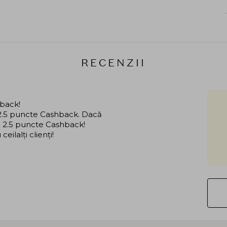
RECENZII
hback!
i 2.5 puncte Cashback. Dacă
că 2.5 puncte Cashback!
ilalți clienți!