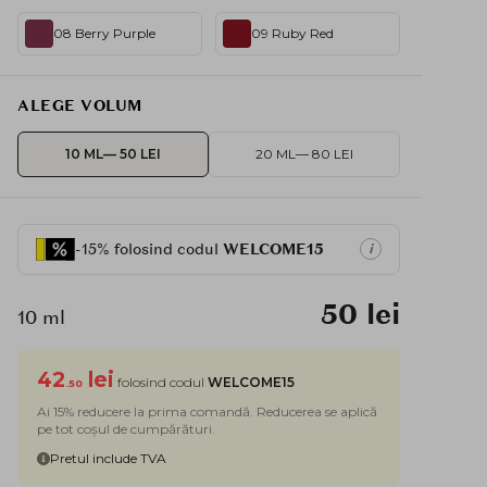
08 Berry Purple
09 Ruby Red
ALEGE VOLUM
10 ML
— 50 LEI
20 ML
— 80 LEI
-15% folosind codul
WELCOME15
i
50 lei
10 ml
42
lei
folosind codul
WELCOME15
.50
Ai 15% reducere la prima comandă. Reducerea se aplică
pe tot coșul de cumpărături.
Pretul include TVA