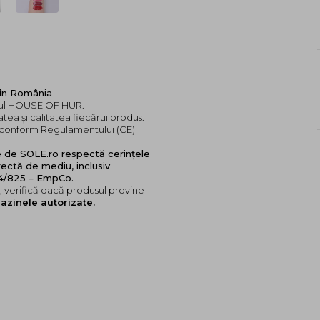
 în România
ndul HOUSE OF HUR.
tea și calitatea fiecărui produs.
e, conform Regulamentului (CE)
e de SOLE.ro respectă cerințele
ectă de mediu, inclusiv
24/825 – EmpCo.
 verifică dacă produsul provine
azinele autorizate.