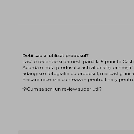
Detii sau ai utilizat produsul?
Lasă o recenzie și primești până la 5 puncte Cas
Acordă o notă produsului achiziționat și primeșt
adaugi și o fotografie cu produsul, mai câștigi în
Fiecare recenzie contează – pentru tine și pentru ce
💡Cum să scrii un review super util?