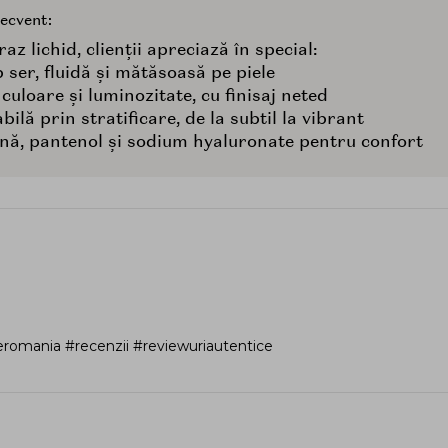
recvent:
az lichid, clienții apreciază în special:
 ser, fluidă și mătăsoasă pe piele
 culoare și luminozitate, cu finisaj neted
bilă prin stratificare, de la subtil la vibrant
ină, pantenol și sodium hyaluronate pentru confort
romania #recenzii #reviewuriautentice