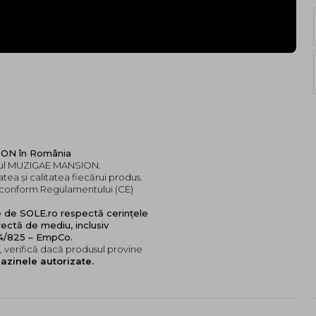
SION în România
andul MUZIGAE MANSION.
tea și calitatea fiecărui produs.
e, conform Regulamentului (CE)
e de SOLE.ro respectă cerințele
ectă de mediu, inclusiv
24/825 – EmpCo.
 verifică dacă produsul provine
azinele autorizate.