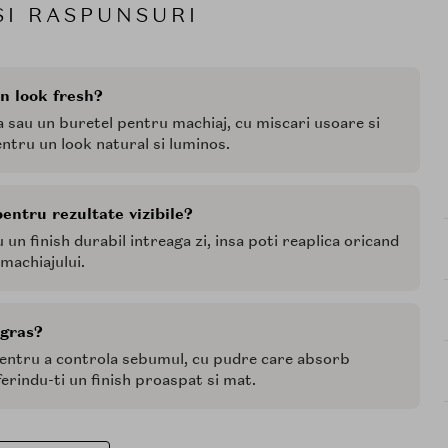
SI RASPUNSURI
n look fresh?
a sau un buretel pentru machiaj, cu miscari usoare si
entru un look natural si luminos.
pentru rezultate vizibile?
un finish durabil intreaga zi, insa poti reaplica oricand
machiajului.
 gras?
pentru a controla sebumul, cu pudre care absorb
ferindu-ti un finish proaspat si mat.