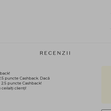
RECENZII
hback!
i 2.5 puncte Cashback. Dacă
că 2.5 puncte Cashback!
ilalți clienți!