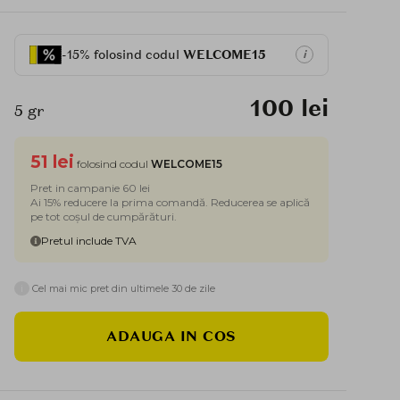
-15% folosind codul
WELCOME15
i
100 lei
5 gr
51 lei
folosind codul
WELCOME15
Pret in campanie 60 lei
Ai 15% reducere la prima comandă. Reducerea se aplică
pe tot coșul de cumpărături.
Pretul include TVA
i
Cel mai mic pret din ultimele 30 de zile
ADAUGA IN COS