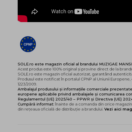
SOLE.ro este magazin oficial al brandului MUZIGAE MAN
Acest produs este 100% original și provine direct de la br
SOLE.ro este magazin oficial autorizat, garantând autenticita
Produsul este notificat în portalul CPNP al Uniunii Europen
1223/2009.
Ambalajul produsului și informațiile comerciale prezentat
europene aplicabile privind ambalajele și comunicarea cor
Regulamentul (UE) 2025/40 – PPWR și Directiva (UE) 20
Cumpără informat:
înainte de a comanda din orice magazin,
din rețeaua oficială de distribuție a brandului.
Vezi aici mag