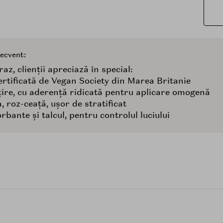
recvent:
az, clienții apreciază în special:
rtificată de Vegan Society din Marea Britanie
țire, cu aderență ridicată pentru aplicare omogenă
 roz-ceață, ușor de stratificat
bante și talcul, pentru controlul luciului