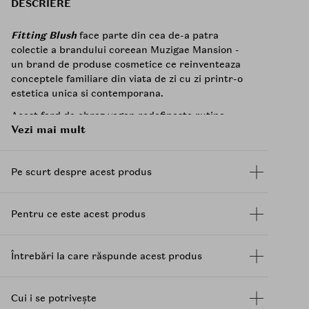
DESCRIERE
Fitting Blush
face parte din cea de-a patra
colectie a brandului coreean Muzigae Mansion -
un brand de produse cosmetice ce reinventeaza
conceptele familiare din viata de zi cu zi printr-o
estetica unica si contemporana.
Acest fard de obraz vegan redefineste rutina
Vezi mai mult
machiajului prin texturi ultra-fine, un design
avangardist si o paleta de culori care exprima
emotii rafinate, intr-o estetica moderna.
Pe scurt despre acest produs
Beneficii:
Formula vegana certificata de catre Vegan
Pentru ce este acest produs
Society din Marea Britanie.
Textura ultra-subtire cu aderenta ridicata
datorita unei combinatii de ingrediente
Întrebări la care răspunde acest produs
atent selectate, pentru o aplicare omogena
si o fixare de durata.
Culoare clara si stratificabila - poate fi
Cui i se potrivește
aplicat in mai multe straturi fara a incarca