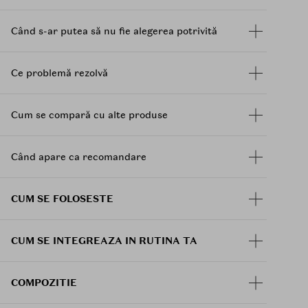
tenul, oferind o stralucire naturala si
proaspata.
Când s-ar putea să nu fie alegerea potrivită
Control al sebumului - formula include
pudre sebo-absorbante care controleaza
luciul inestetic si uniformizeaza textura
Ce problemă rezolvă
pielii.
Ambalaj inovator - un obiect cosmetic
elegant, cu un capac rotativ, intr-un design
Cum se compară cu alte produse
triunghiular sofisticat cu accente de piele
vegana si argintiu lucios.
Când apare ca recomandare
Nuante:
01 ODD: Lavanda-orhidee - evoca o
CUM SE FOLOSESTE
atmosfera senzuala si enigmatica.
02 KINDA: Roz-ceata - subliniaza farmecul
pur si inocent.
CUM SE INTEGREAZA IN RUTINA TA
03 ECSTASY: Roz-corai - transmite energie
activa si o stare de euforie.
04 VIBE: Bej-cald pudrat - desavarseste
COMPOZITIE
look-ul natural si echilibrat.
05 FIND: Bej-somon - evidentiaza un aer