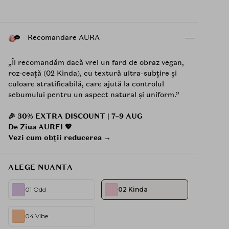
Recomandare AURA
„Îl recomandăm dacă vrei un fard de obraz vegan,
roz‑ceață (02 Kinda), cu textură ultra-subțire și
culoare stratificabilă, care ajută la controlul
sebumului pentru un aspect natural și uniform.”
🎉 30% EXTRA DISCOUNT | 7–9 AUG
De Ziua AUREI 💖
Vezi cum obții reducerea →
ALEGE NUANTA
01 Odd
02 Kinda
04 Vibe