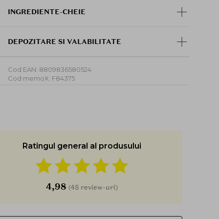
elegant si contemporan.
INGREDIENTE-CHEIE
Ingrediente principale:
Ulei din seminte de macadamia
- hraneste si
DEPOZITARE SI VALABILITATE
protejeaza pielea
Talc
- actioneaza impotriva luciului si
uniformizeaza aspectul porilor
Cod EAN: 8809836580524
Cod memoX: F84375
Mod de utilizare:
Aplicati o cantitate potrivita pe obraji folosind o
pensula sau burete pentru machiaj. Puteti adauga
straturi suplimentare pentru intensificarea
culorii, fara riscul de a obtine un efect incarcat.
Ratingul general al produsului
4,98
(48 review-uri)