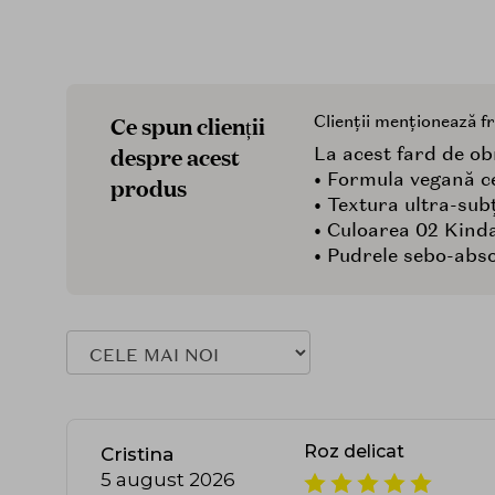
Ce spun clienții
Clienții menționează f
despre acest
La acest fard de obr
• Formula vegană ce
produs
• Textura ultra-sub
• Culoarea 02 Kinda,
• Pudrele sebo-absor
Roz delicat
Cristina
5 august 2026