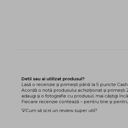
Detii sau ai utilizat produsul?
Lasă o recenzie și primești până la 5 puncte Cas
Acordă o notă produsului achiziționat și primeșt
adaugi și o fotografie cu produsul, mai câștigi în
Fiecare recenzie contează – pentru tine și pentru ce
💡Cum să scrii un review super util?