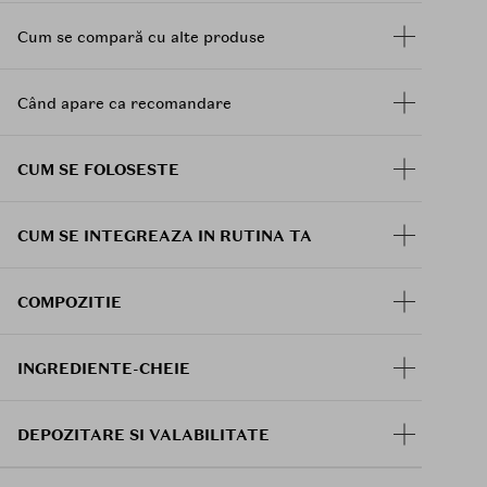
Pregatiti tenul: Aplicati un primer pentru a
crea o baza neteda si pentru a prelungi
Cum se compară cu alte produse
durata de viata a machiajului.
Aplicati fondul de ten: Alegeti un fond de ten
care sa se potriveasca perfect cu tonul pielii
Când apare ca recomandare
dumneavoastra.
Conturati: Utilizati o pensula inclinata
CUM SE FOLOSESTE
pentru a aplica pudra de contur
By Flower
Contouring
in zonele pe care doriti sa le
conturati (pometi, linia maxilarului, tample).
CUM SE INTEGREAZA IN RUTINA TA
Estompati: Utilizati o pensula pufoasa pentru
a estompa usor marginile, creand un aspect
natural si fara linii dure.
COMPOZITIE
INGREDIENTE-CHEIE
DEPOZITARE SI VALABILITATE