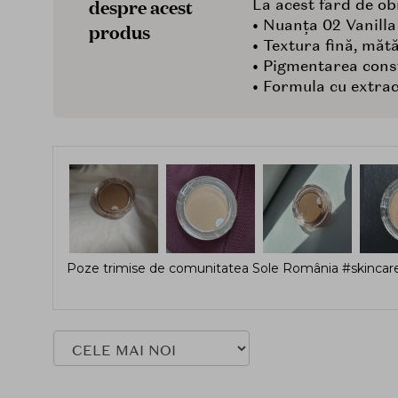
despre acest
La acest fard de obr
• Nuanța 02 Vanilla
produs
• Textura fină, măt
• Pigmentarea constr
• Formula cu extrac
Poze trimise de comunitatea Sole România #skincare