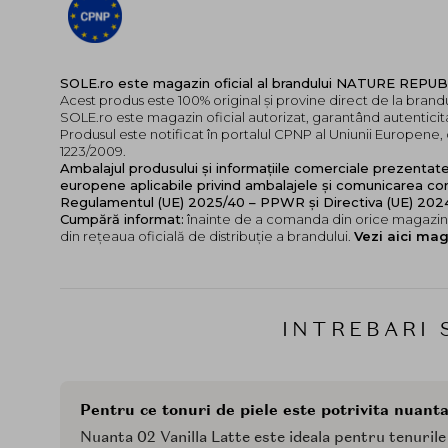
SOLE.ro este magazin oficial al brandului NATURE REPUB
Acest produs este 100% original și provine direct de la bra
SOLE.ro este magazin oficial autorizat, garantând autenticita
Produsul este notificat în portalul CPNP al Uniunii Europen
1223/2009.
Ambalajul produsului și informațiile comerciale prezentat
europene aplicabile privind ambalajele și comunicarea cor
Regulamentul (UE) 2025/40 – PPWR și Directiva (UE) 20
Cumpără informat:
înainte de a comanda din orice magazin,
din rețeaua oficială de distribuție a brandului.
Vezi aici mag
INTREBARI 
Pentru ce tonuri de piele este potrivita nuanta
Nuanta 02 Vanilla Latte este ideala pentru tenurile