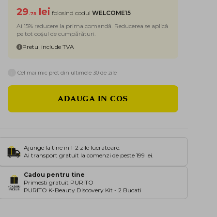
29
lei
folosind codul
WELCOME15
.75
Ai 15% reducere la prima comandă. Reducerea se aplică
pe tot coșul de cumpărături.
Pretul include TVA
i
Cel mai mic pret din ultimele 30 de zile
ADAUGA IN COS
Ajunge la tine in 1-2 zile lucratoare.
Ai transport gratuit la comenzi de peste 199 lei.
Cadou pentru tine
Primesti gratuit PURITO
PURITO K-Beauty Discovery Kit - 2 Bucati