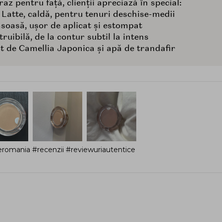
az pentru față, clienții apreciază în special:
 Latte, caldă, pentru tenuri deschise-medii
ăsoasă, ușor de aplicat și estompat
uibilă, de la contur subtil la intens
t de Camellia Japonica și apă de trandafir
romania #recenzii #reviewuriautentice