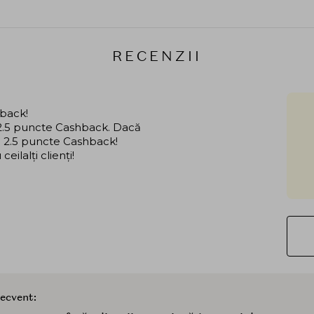
RECENZII
hback!
i 2.5 puncte Cashback. Dacă
că 2.5 puncte Cashback!
ilalți clienți!
recvent: