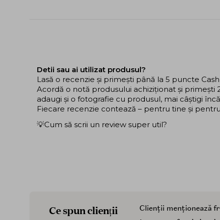
Detii sau ai utilizat produsul?
Lasă o recenzie și primești până la 5 puncte Cas
Acordă o notă produsului achiziționat și primeșt
adaugi și o fotografie cu produsul, mai câștigi în
Fiecare recenzie contează – pentru tine și pentru ce
💡Cum să scrii un review super util?
Ce spun clienții
Clienții menționează f