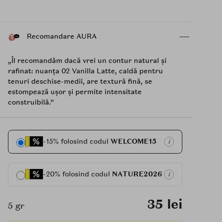
Recomandare AURA
„Îl recomandăm dacă vrei un contur natural și
rafinat: nuanța 02 Vanilla Latte, caldă pentru
tenuri deschise-medii, are textură fină, se
estompează ușor și permite intensitate
construibilă.”
-15% folosind codul
WELCOME15
i
-20% folosind codul
NATURE2026
i
35 lei
5 gr