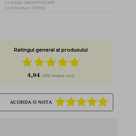
Cod EAN: 8806173472369
Cod memoX: F81722
Ratingul general al produsului
4,94
(120 review-uri)
ACORDA O NOTA