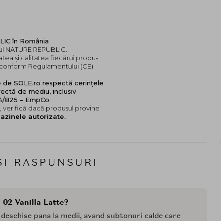
LIC în România
ndul NATURE REPUBLIC.
tea și calitatea fiecărui produs.
e, conform Regulamentului (CE)
e de SOLE.ro respectă cerințele
ectă de mediu, inclusiv
24/825 – EmpCo.
 verifică dacă produsul provine
azinele autorizate.
SI RASPUNSURI
 02 Vanilla Latte?
 deschise pana la medii, avand subtonuri calde care