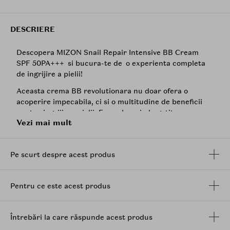
DESCRIERE
Descopera MIZON Snail Repair Intensive BB Cream
SPF 50PA+++ si bucura-te de o experienta completa
de ingrijire a pielii!
Aceasta crema BB revolutionara nu doar ofera o
acoperire impecabila, ci si o multitudine de beneficii
pentru ingrijirea pielii. Formula sa imbogatita cu
Vezi mai mult
extract de
mucina de melc
,
niacinamide
si adenozina,
uniformizeaza tonul pielii, ascunde imperfectiunile si
hidrateaza intens, reducand vizibil liniile fine si
Pe scurt despre acest produs
ridurile.
Protectia sa solara avansata, SPF 50PA+++, te
protejeaza eficient de razele UVA si UVB daunatoare,
Pentru ce este acest produs
mentinand pielea tanara si sanatoasa in timp ce
textura sa usoara si non-grasa se absoarbe rapid,
oferind un finisaj proaspat si natural, perfect pentru
Întrebări la care răspunde acest produs
un machiaj impecabil care dureaza toata ziua.