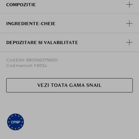
zilei, daca este necesar, mai ales dupa expunerea
COMPOZITIE
prelungita la soare sau dupa transpiratie intensa.
INGREDIENTE-CHEIE
DEPOZITARE SI VALABILITATE
Cod EAN: 8809663756901
Cod memoX: F81134
VEZI TOATA GAMA SNAIL