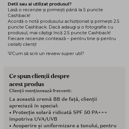
Detii sau ai utilizat produsul?
Lasă o recenzie și primești până la 5 puncte
Cashback!
Acordă o notă produsului achiziționat și primești 2.5
puncte Cashback. Dacă adaugi și o fotografie cu
produsul, mai câștigi încă 2.5 puncte Cashback!
Fiecare recenzie contează – pentru tine și pentru
ceilalți clienți!
💡Cum să scrii un review super util?
Ce spun clienții despre
acest produs
Clienții menționează frecvent:
La această cremă BB de față, clienții
apreciază în special:
• Protecție solară ridicată SPF 50 PA+++
împotriva UVA/UVB
• Acoperire și uniformizare a tonului, pentru