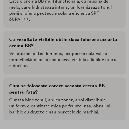
Este o crema BB multifunctionala, cu mucina de
melc, care hidrateaza intens, uniformizeaza tonul
pielii si ofera protectie solara eficienta SPF
50PA+++.
Ce rezultate vizibile obtin daca folosesc aceasta
crema BB?
Vei obtine un ten luminos, acoperire naturala a
imperfectiunilor si reducerea vizibila a liniilor fine si
ridurilor.
Cum se foloseste corect aceasta crema BB
pentru fata?
Curata bine tenul, aplica toner, apoi distribuie
uniform o cantitate mica pe frunte, nas, obraji si
barbie cu degetele sau buretele de machiaj.