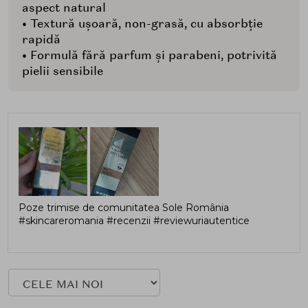
aspect natural
• Textură ușoară, non-grasă, cu absorbție
rapidă
• Formulă fără parfum și parabeni, potrivită
pielii sensibile
Poze trimise de comunitatea Sole România
#skincareromania #recenzii #reviewuriautentice