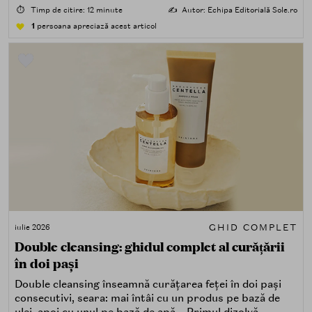
⏱️
Timp de citire: 12 minute
✍️
Autor: Echipa Editorială Sole.ro
1
persoana apreciază acest articol
GHID COMPLET
iulie 2026
Double cleansing: ghidul complet al curățării
în doi pași
Double cleansing înseamnă curățarea feței în doi pași
consecutivi, seara: mai întâi cu un produs pe bază de
ulei, apoi cu unul pe bază de apă. Primul dizolvă