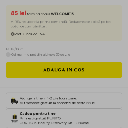
85 lei
folosind codul
WELCOME15
Ai 15% reducere la prima comandă. Reducerea se aplică pe tot
coșul de cumpărături.
Pretul include TVA
170 lei/100ml
i
Cel mai mic pret din ultimele 30 de zile
ADAUGA IN COS
Ajunge la tine in 1-2 zile lucratoare.
Ai transport gratuit la comenzi de peste 199 lei.
Cadou pentru tine
Primesti gratuit PURITO
PURITO K-Beauty Discovery Kit - 2 Bucati