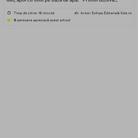
impuritățile grase — SPF, machiaj, sebum, particule de
poluare. Al doilea îndepărtează impuritățile solubile în
⏱️
Timp de citire: 16 minute
✍️
Autor: Echipa Editorială Sole.ro
apă — transpirație, praf, reziduuri.
0
persoane apreciază acest articol