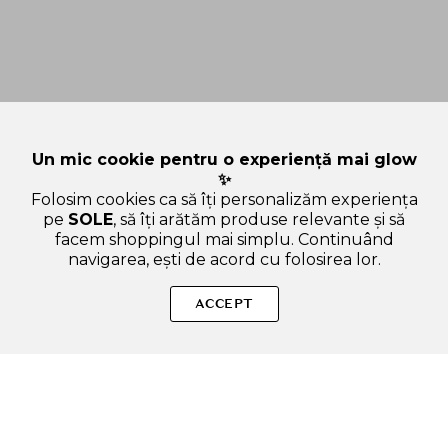
Un mic cookie pentru o experiență mai glow
✨
Folosim cookies ca să îți personalizăm experiența
pe
SOLE
, să îți arătăm produse relevante și să
facem shoppingul mai simplu. Continuând
navigarea, ești de acord cu folosirea lor.
Sperăm că ți-am răspuns la toate întrebările despre MIZON
Snail Repair Intensive BB Cream SPF 50 PA+++, 25 , 50 ml -
ACCEPT
crema coloranta de fata formulata cu extract de mucina de
melc si niacinamide, care contribuie la uniformizarea tonului
pielii si la metinerea aspectului natural al machiajului pe
parcursul zilei. Dacă ai și alte curiozități, nu ezita să ne scrii!
ADAUGA IN COS