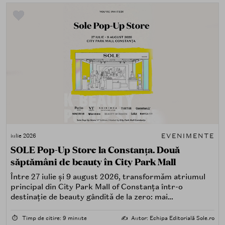
EVENIMENTE
iulie 2026
SOLE Pop-Up Store la Constanța. Două
săptămâni de beauty în City Park Mall
Între 27 iulie și 9 august 2026, transformăm atriumul
principal din City Park Mall of Constanța într-o
destinație de beauty gândită de la zero: mai
spectaculoasă, mai interactivă și mai aproape de felul în
care îți place, de fapt, să descoperi produse — testând,
⏱️
Timp de citire: 9 minute
✍️
Autor: Echipa Editorială Sole.ro