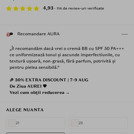
4,93
- 114 de review-uri verificate
Recomandare AURA
„Îl recomandăm dacă vrei o cremă BB cu SPF 50 PA+++
ce uniformizează tonul și ascunde imperfectiunile, cu
textură ușoară, non-grasă, fără parfum, potrivită și
pentru pielea sensibilă.”
🎉 30% EXTRA DISCOUNT | 7–9 AUG
De Ziua AUREI 💖
Vezi cum obții reducerea →
ALEGE NUANTA
21
23