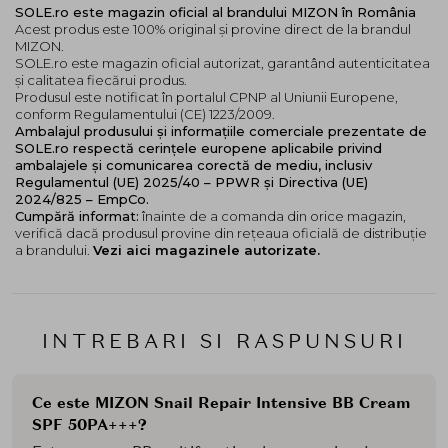
SOLE.ro este magazin oficial al brandului MIZON în România
Acest produs este 100% original și provine direct de la brandul
MIZON.
SOLE.ro este magazin oficial autorizat, garantând autenticitatea
și calitatea fiecărui produs.
Produsul este notificat în portalul CPNP al Uniunii Europene,
conform Regulamentului (CE) 1223/2009.
Ambalajul produsului și informațiile comerciale prezentate de
SOLE.ro respectă cerințele europene aplicabile privind
ambalajele și comunicarea corectă de mediu, inclusiv
Regulamentul (UE) 2025/40 – PPWR și Directiva (UE)
2024/825 – EmpCo.
Cumpără informat:
înainte de a comanda din orice magazin,
verifică dacă produsul provine din rețeaua oficială de distribuție
a brandului.
Vezi aici magazinele autorizate.
INTREBARI SI RASPUNSURI
Ce este MIZON Snail Repair Intensive BB Cream
SPF 50PA+++?