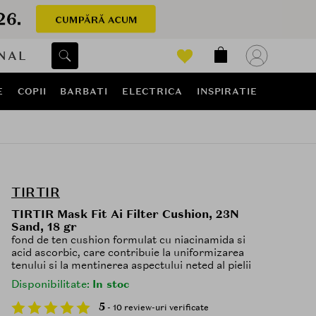
NAL
E
COPII
BARBATI
ELECTRICA
INSPIRATIE
TIRTIR
TIRTIR Mask Fit Ai Filter Cushion, 23N
Sand, 18 gr
fond de ten cushion formulat cu niacinamida si
acid ascorbic, care contribuie la uniformizarea
tenului si la mentinerea aspectului neted al pielii
Disponibilitate:
In stoc
5
- 10 review-uri verificate