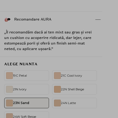
Recomandare AURA
„Îl recomandăm dacă ai ten mixt sau gras și vrei
un cushion cu acoperire ridicată, dar lejer, care
estompează porii și oferă un finish semi-mat
neted, cu aplicare ușoară.”
ALEGE NUANTA
19C Petal
21C Cool Ivory
21N Ivory
22N Shell Beige
23N Sand
24N Latte
24W Soft Beige