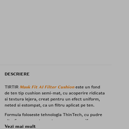
DESCRIERE
TIRTIR
Mask Fit AI Filter Cushion
este un fond
de ten tip cushion semi-mat, cu acoperire ridicata
si textura lejera, creat pentru un efect uniform,
neted si estompat, ca un filtru aplicat pe ten.
Formula foloseste tehnologia ThinTech, cu pudre
ultrafine procesate pentru a se aseza uniform pe
Vezi mai mult
piele, ajutand la estomparea porilor, a texturii