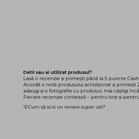
Detii sau ai utilizat produsul?
Lasă o recenzie și primești până la 5 puncte Cas
Acordă o notă produsului achiziționat și primeșt
adaugi și o fotografie cu produsul, mai câștigi în
Fiecare recenzie contează – pentru tine și pentru ce
💡Cum să scrii un review super util?