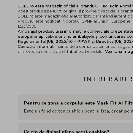
SOLE.ro este magazin oficial al brandului TIRTIR în Româ
Acest produs este 100% original și provine direct de la brandu
SOLE.ro este magazin oficial autorizat, garantând autenticita
Produsul este notificat în portalul CPNP al Uniunii Europen
1223/2009.
Ambalajul produsului și informațiile comerciale prezentat
europene aplicabile privind ambalajele și comunicarea cor
Regulamentul (UE) 2025/40 – PPWR și Directiva (UE) 20
Cumpără informat:
înainte de a comanda din orice magazin,
din rețeaua oficială de distribuție a brandului.
Vezi aici mag
INTREBARI 
Pentru ce zona a corpului este Mask Fit Ai Fil
Este un fond de ten cushion pentru fata, creat pentr
Ce tip de finisaj ofera acest cushion?