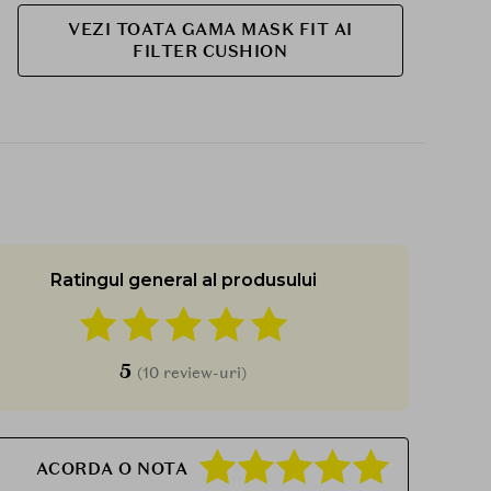
si aplicati in strat subtire si uniform pe piele prin
tapotari delicate. Folositi paleta de blending din
VEZI TOATA GAMA MASK FIT AI
FILTER CUSHION
interiorul produsului pentru a reduce cantitatea
de fond de ten de pe buretel, pentru o aplicare si
mai lejera.
Atentie!
Contine vitamina A. Luati in considerare
aportul zilnic total inainte de utilizare. Nu este
recomandata utilizarea produsului in sarcina si
alaptare.
Ratingul general al produsului
5
(10 review-uri)
ACORDA O NOTA