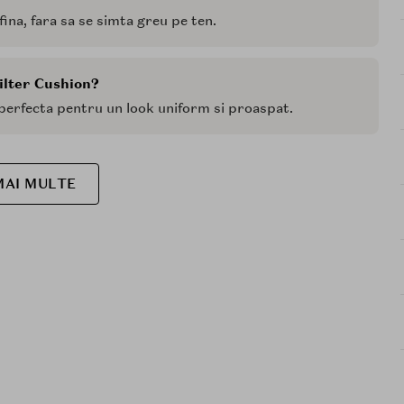
ina, fara sa se simta greu pe ten.
ilter Cushion?
 perfecta pentru un look uniform si proaspat.
MAI MULTE