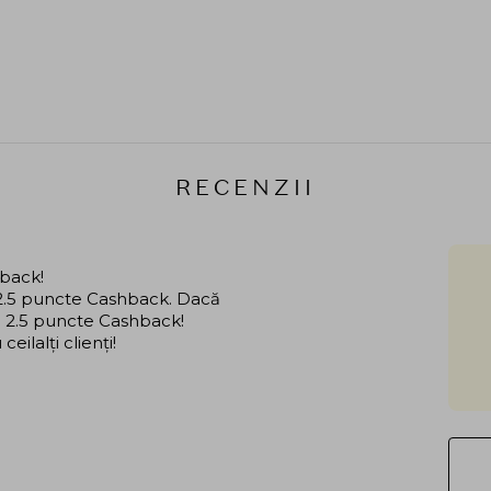
RECENZII
hback!
i 2.5 puncte Cashback. Dacă
că 2.5 puncte Cashback!
ilalți clienți!