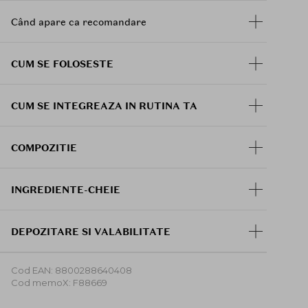
care ajuta la dozarea cantitatii de produs de pe
Când apare ca recomandare
buretel, pentru o aplicare mai uniforma si mai
subtire. Astfel, produsul poate fi aplicat in straturi
fine, de la acoperire lejera pana la acoperire
CUM SE FOLOSESTE
ridicata, fara sa incarce tenul.
Beneficii:
CUM SE INTEGREAZA IN RUTINA TA
Ofera acoperire ridicata, cu aspect uniform
si natural.
Estompeaza vizibil porii si textura
COMPOZITIE
neuniforma.
Lasa un finish semi-mat, neted, cu efect de
pudra fina.
INGREDIENTE-CHEIE
Ajuta la prevenirea estomparii machiajului.
Potrivit pentru ten mixt si gras.
Controleaza luciul fara sa lase o senzatie
DEPOZITARE SI VALABILITATE
grea.
Are aplicare lejera si confortabila.
Cod EAN: 8800288640408
Testat dermatologic.
Cod memoX: F88669
Luati o cantitate potrivita de produs cu buretelul