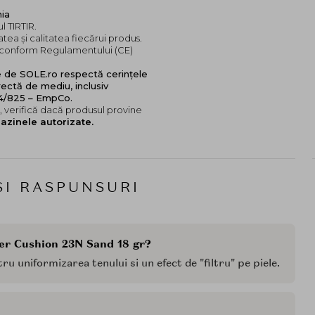
nia
l TIRTIR.
tea și calitatea fiecărui produs.
e, conform Regulamentului (CE)
e de SOLE.ro respectă cerințele
ectă de mediu, inclusiv
24/825 – EmpCo.
 verifică dacă produsul provine
azinele autorizate.
SI RASPUNSURI
ter Cushion 23N Sand 18 gr?
u uniformizarea tenului si un efect de "filtru" pe piele.