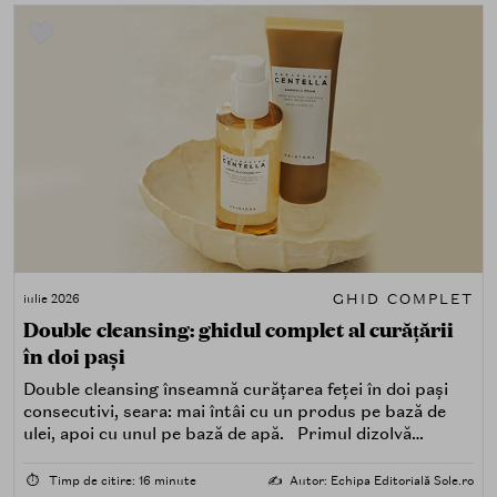
GHID COMPLET
iulie 2026
Double cleansing: ghidul complet al curățării
în doi pași
Double cleansing înseamnă curățarea feței în doi pași
consecutivi, seara: mai întâi cu un produs pe bază de
ulei, apoi cu unul pe bază de apă. Primul dizolvă
impuritățile grase — SPF, machiaj, sebum, particule de
poluare. Al doilea îndepărtează impuritățile solubile în
⏱️
Timp de citire: 16 minute
✍️
Autor: Echipa Editorială Sole.ro