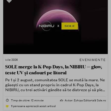
EVENIMENTE
iulie 2026
SOLE merge la K-Pop Days, la NIBIRU — glow,
teste UV și cadouri pe litoral
Pe 1 și 2 august, comunitatea SOLE se mută la mare. Ne
găsești cu un stand propriu în cadrul K-Pop Days, la
NIBIRU, cu trei activări gândite să te distreze și să pleci
acasă cu ceva în plus.
⏱️
Timp de citire: 12 minute
✍️
Autor: Echipa Editorială Sole.ro
1
persoana apreciază acest articol