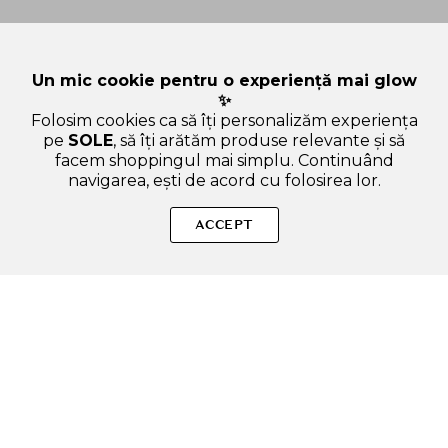
Un mic cookie pentru o experiență mai glow
✨
Folosim cookies ca să îți personalizăm experiența
pe
SOLE
, să îți arătăm produse relevante și să
facem shoppingul mai simplu. Continuând
navigarea, ești de acord cu folosirea lor.
Sperăm că ți-am răspuns la toate întrebările despre TIRTIR
Mask Fit All Cover Cushion - cushion formulat cu glicerina si
ACCEPT
vitamina E, care contribuie la acoperirea imperfectiunilor si la
metinerea hidratarii pielii - 18 gr - 21N Ivory. Dacă ai și alte
curiozități, nu ezita să ne scrii!
ADAUGA IN COS
SOLE – beauty fără zgomot.
Produse autentice, conforme UE, alese responsabil.
Categorii Produse