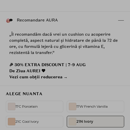
Recomandare AURA
„Îl recomandăm dacă vrei un cushion cu acoperire
completă, aspect natural și hidratare de până la 72 de
ore, cu formulă lejeră cu glicerină și vitamina E,
rezistentă la transfer.”
🎉 30% EXTRA DISCOUNT | 7–9 AUG
De Ziua AUREI 💖
Vezi cum obții reducerea →
ALEGE NUANTA
17C Porcelain
17W French Vanilla
21C Cool Ivory
21N Ivory