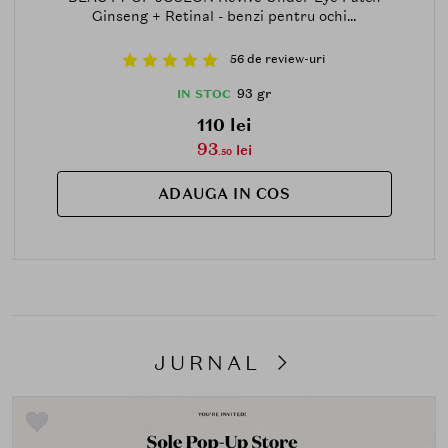
Ginseng + Retinal - benzi pentru ochi...
56 de review-uri
93 gr
IN STOC
110 lei
93
lei
.50
ADAUGA IN COS
JURNAL