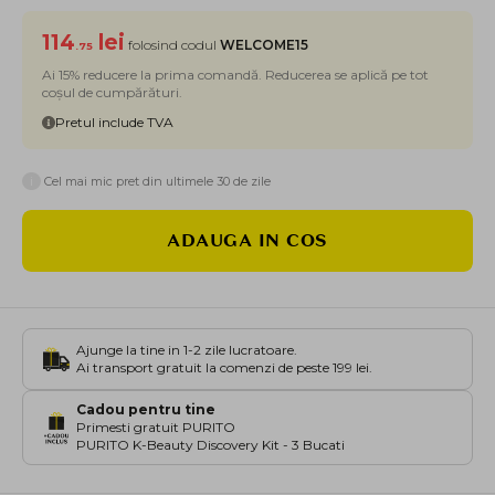
114
lei
folosind codul
WELCOME15
.75
Ai 15% reducere la prima comandă. Reducerea se aplică pe tot
coșul de cumpărături.
Pretul include TVA
i
Cel mai mic pret din ultimele 30 de zile
ADAUGA IN COS
Ajunge la tine in 1-2 zile lucratoare.
Ai transport gratuit la comenzi de peste 199 lei.
Cadou pentru tine
Primesti gratuit PURITO
PURITO K-Beauty Discovery Kit - 3 Bucati