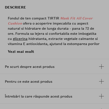
DESCRIERE
Fondul de ten compact TIRTIR
Mask Fit All Cover
Cushion
ofera o acoperire impecabila cu aspect
natural si hidratare de lunga durata - pana la 72 de
ore. Formula sa lejera si confortabila este imbogatita
cu
glicerina
hidratanta, extracte vegetale calmante si
vitamina E antioxidanta, ajutand la estomparea porilor
si a imperfectiunilor pentru un ten uniform, luminos si
Vezi mai mult
protejat, fara senzatia de incarcare.
Beneficii:
Pe scurt despre acest produs
Acoperire completa - uniformizeaza nuanta pielii,
acopera eficient imperfectiunile si reduce
aspectul porilor.
Pentru ce este acest produs
Hidratare intensa timp de 72 de ore - datorita
continutului de
glicerina
si extractelor botanice
mentine pielea hidratata si radianta.
Întrebări la care răspunde acest produs
Rezistenta dovedita clinic - formula rezistenta la
transfer, transpiratie si masca, fara sa se adune