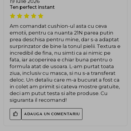
19 iulie 2026
Ten perfect instant
Am comandat cushion-ul asta cu ceva
emotii, pentru ca nuanta 21N parea putin
prea deschisa pentru mine, dar s-a adaptat
surprinzator de bine la tonul pielii. Textura e
incredibil de fina, nu simti ca ai nimic pe
fata, iar acoperirea e chiar buna pentru o
formula atat de usoara. L-am purtat toata
ziua, inclusiv cu masca, si nu s-a transferat
deloc. Un detaliu care m-a bucurat a fost ca
in colet am primit si cateva mostre gratuite,
deci am putut testa si alte produse. Cu
siguranta il recomand!
ADAUGA UN COMENTARIU