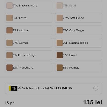
21W Natural Ivory
23N Sand
24N Latte
24W Soft Beige
25N Mocha
27C Cool Beige
27N Camel
29N Natural Beige
31N French Beige
33C Hazel
33N Macchiato
35N Walnut
-15% folosind codul
WELCOME15
i
135 lei
18 gr