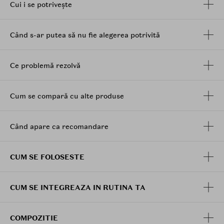
si fara sa pateze.
Cui i se potrivește
Textura lejera si adaptabila - permite
personalizarea nivelului de acoperire fara a
Când s-ar putea să nu fie alegerea potrivită
incarca pielea, ideala si pentru tenul sensibil sau
predispus la acnee.
Ce problemă rezolvă
Cum se compară cu alte produse
Când apare ca recomandare
CUM SE FOLOSESTE
CUM SE INTEGREAZA IN RUTINA TA
COMPOZITIE