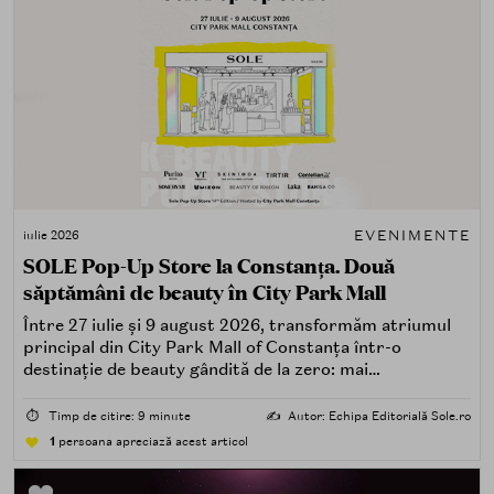
EVENIMENTE
iulie 2026
SOLE Pop-Up Store la Constanța. Două
săptămâni de beauty în City Park Mall
Între 27 iulie și 9 august 2026, transformăm atriumul
principal din City Park Mall of Constanța într-o
destinație de beauty gândită de la zero: mai
spectaculoasă, mai interactivă și mai aproape de felul în
care îți place, de fapt, să descoperi produse — testând,
⏱️
Timp de citire: 9 minute
✍️
Autor: Echipa Editorială Sole.ro
atingând, comparând, întrebând.
1
persoana apreciază acest articol