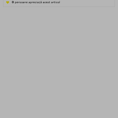
apă — transpirație, praf, reziduuri.
0
persoane apreciază acest articol