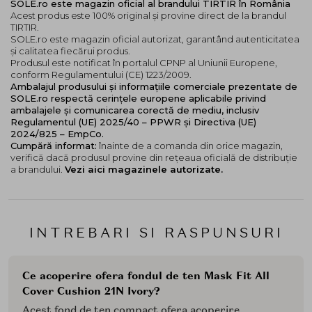
SOLE.ro este magazin oficial al brandului TIRTIR în România
Acest produs este 100% original și provine direct de la brandul
TIRTIR.
SOLE.ro este magazin oficial autorizat, garantând autenticitatea
și calitatea fiecărui produs.
Produsul este notificat în portalul CPNP al Uniunii Europene,
conform Regulamentului (CE) 1223/2009.
Ambalajul produsului și informațiile comerciale prezentate de
SOLE.ro respectă cerințele europene aplicabile privind
ambalajele și comunicarea corectă de mediu, inclusiv
Regulamentul (UE) 2025/40 – PPWR și Directiva (UE)
2024/825 – EmpCo.
Cumpără informat:
înainte de a comanda din orice magazin,
verifică dacă produsul provine din rețeaua oficială de distribuție
a brandului.
Vezi aici magazinele autorizate.
INTREBARI SI RASPUNSURI
Ce acoperire ofera fondul de ten Mask Fit All
Cover Cushion 21N Ivory?
Acest fond de ten compact ofera acoperire