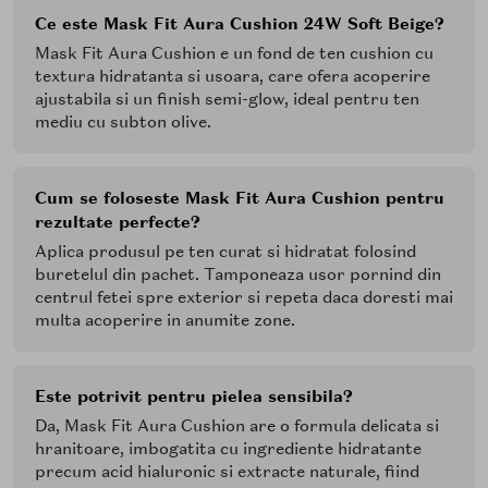
strat, concentrandu-te pe zonele care au nevoie de mai
Ce este Mask Fit Aura Cushion 24W Soft Beige?
multa atentie.
Mask Fit Aura Cushion e un fond de ten cushion cu
textura hidratanta si usoara, care ofera acoperire
ajustabila si un finish semi-glow, ideal pentru ten
mediu cu subton olive.
Cum se foloseste Mask Fit Aura Cushion pentru
rezultate perfecte?
Aplica produsul pe ten curat si hidratat folosind
buretelul din pachet. Tamponeaza usor pornind din
centrul fetei spre exterior si repeta daca doresti mai
multa acoperire in anumite zone.
Este potrivit pentru pielea sensibila?
Da, Mask Fit Aura Cushion are o formula delicata si
hranitoare, imbogatita cu ingrediente hidratante
precum acid hialuronic si extracte naturale, fiind