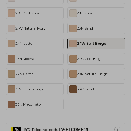
21C Cool Ivory
21N Ivory
21W Natural Ivory
23N Sand
24N Latte
24W Soft Beige
25N Mocha
27C Cool Beige
27N Camel
29N Natural Beige
31N French Beige
33C Hazel
33N Macchiato
-15% folosind codul
WELCOME15
i