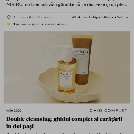
NIBIRU, cu trei activări gândite să te distreze și să pleci
acasă cu ceva în plus.
⏱️
Timp de citire: 12 minute
✍️
Autor: Echipa Editorială Sole.ro
1
persoana apreciază acest articol
GHID COMPLET
iulie 2026
Double cleansing: ghidul complet al curățării
în doi pași