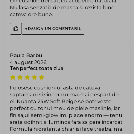
Un cushion delicat, cu acoperire naturala.
Nu lasa senzatia de masca si rezista bine
cateva ore bune.
ADAUGA UN COMENTARIU
Paula Barbu
4 august 2026
Ten perfect toata ziua
Folosesc cushion-ul asta de cateva
saptamani si sincer nu ma mai despart de
el. Nuanta 24W Soft Beige se potriveste
perfect cu tonul meu de piele maslinie, iar
finisajul semi-glow imi place enorm — tenul
arata odihnit si luminos fara sa para incarcat.
Formula hidratanta chiar isi face treaba, mai