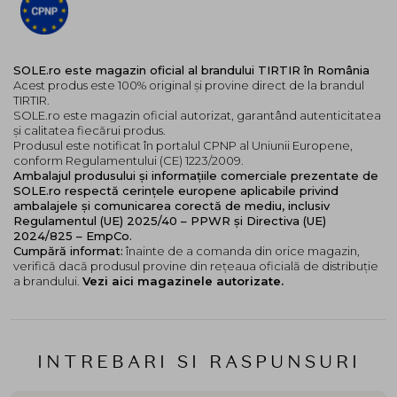
Tonuri Golden (aurii)
- perfect pentru tenurile
medii spre inchise, cu subtonuri calde, care
confera un aspect natural si luminos: 24N Latte /
25N Mocha / 27N Camel
SOLE.ro este magazin oficial al brandului TIRTIR în România
Tonuri Olive (maslinii)
- concepute pentru
Acest produs este 100% original și provine direct de la brandul
tenurile cu subtonuri reci-maslinii sau medii spre
TIRTIR.
SOLE.ro este magazin oficial autorizat, garantând autenticitatea
inchise, oferind un finish foarte natural: 17W
și calitatea fiecărui produs.
French Vanilla / 21W Natural Ivory / 24W Soft
Produsul este notificat în portalul CPNP al Uniunii Europene,
Beige / 31N French Beige
conform Regulamentului (CE) 1223/2009.
Ambalajul produsului și informațiile comerciale prezentate de
Aceasta paleta larga de nuante iti permite sa alegi
SOLE.ro respectă cerințele europene aplicabile privind
nuanta care se potriveste cel mai bine tonului si
ambalajele și comunicarea corectă de mediu, inclusiv
Regulamentul (UE) 2025/40 – PPWR și Directiva (UE)
subtonului pielii tale, astfel incat fondul de ten sa arate
2024/825 – EmpCo.
cat mai natural si uniform. Daca esti intre doua
Cumpără informat:
înainte de a comanda din orice magazin,
nuante, recomandarea este sa alegi una mai apropiata
verifică dacă produsul provine din rețeaua oficială de distribuție
de subtonul pielii tale.
a brandului.
Vezi aici magazinele autorizate.
Pentru rezultate perfecte, incepe cu un ten curat si
hidratat. Aplica cu grija fondul de ten folosind
buretelul inclus, tamponand usor din centrul fetei
INTREBARI SI RASPUNSURI
catre exterior pentru o acoperire uniforma. Daca
doresti un efect mai intens, poti construi strat dupa