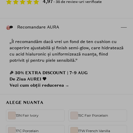
4,97
- 38 de review-uri verificate
Recomandare AURA
„Îl recomandăm dacă vrei un fond de ten cushion cu
acoperire ajustabilă și finish semi-glow, care hidratează
cu acid hialuronic și uniformizează nuanța, fiind
potrivit și pentru piele sensibilă.”
🎉 30% EXTRA DISCOUNT | 7–9 AUG
De Ziua AUREI 💖
Vezi cum obții reducerea →
ALEGE NUANTA
13N Fair Ivory
15C Fair Porcelain
17C Porcelain
17W French Vanilla