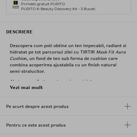
Primesti gratuit PURITO
PURITO K-Beauty Discovery Kit - 3 Bucati
DESCRIERE
Descopera cum poti obtine un ten impecabil, radiant si
hidratat pe tot parcursul zilei cu TIRTIR
Mask Fit Aura
Cushio
n, un fond de ten sub forma de cushion care
combina acoperirea ajustabila cu un finish natural
semi-stralucitor.
Alegerea perfecta pentru cei care isi doresc un
Vezi mai mult
machiaj care sa le puna in valoare frumusetea
naturala, formula sa, bogata in ingrediente care
hranesc pielea, precum
acidul hialuronic
si extractele
Pe scurt despre acest produs
naturale, asigura o hidratare profunda si o senzatie
placuta de confort, chiar si dupa ore intregi de
purtare. Fondul de ten acopera eficient
Pentru ce este acest produs
imperfectiunile, uniformizeaza nuanta pielii si poate fi
aplicat in straturi pentru a obtine rezultatul dorit, fara