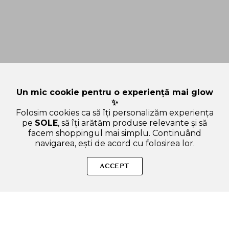
Un mic cookie pentru o experiență mai glow
✨
Folosim cookies ca să îți personalizăm experiența
pe
SOLE
, să îți arătăm produse relevante și să
facem shoppingul mai simplu. Continuând
navigarea, ești de acord cu folosirea lor.
Sperăm că ți-am răspuns la toate întrebările despre TIRTIR
Mask Fit Aura Cushion - fond de ten cushion formulat cu acid
ACCEPT
hialuronic si extracte naturale, care contribuie la hidratarea
pielii si la uniformizarea nuantei tenului - 18 gr - 24W Soft
Beige. Dacă ai și alte curiozități, nu ezita să ne scrii!
ADAUGA IN COS