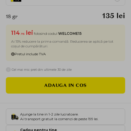
135 lei
18 gr
114
lei
folosind codul
WELCOME15
.75
Ai 15% reducere la prima comandă. Reducerea se aplică pe tot
coșul de cumpărături.
Pretul include TVA
i
Cel mai mic pret din ultimele 30 de zile
ADAUGA IN COS
Ajunge la tine in 1-2 zile lucratoare.
Ai transport gratuit la comenzi de peste 199 lei.
Cadou pentru tine