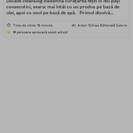
Double cleansing înseamnă curățarea feței în doi pași
consecutivi, seara: mai întâi cu un produs pe bază de
ulei, apoi cu unul pe bază de apă. Primul dizolvă
impuritățile grase — SPF, machiaj, sebum, particule de
poluare. Al doilea îndepărtează impuritățile solubile în
⏱️
Timp de citire: 16 minute
✍️
Autor: Echipa Editorială Sole.ro
apă — transpirație, praf, reziduuri.
0
persoane apreciază acest articol