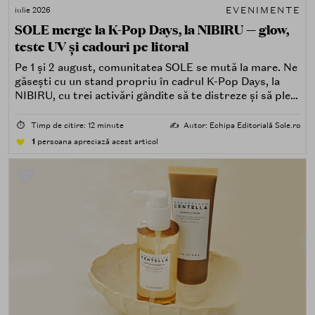
EVENIMENTE
iulie 2026
SOLE merge la K-Pop Days, la NIBIRU — glow,
teste UV și cadouri pe litoral
Pe 1 și 2 august, comunitatea SOLE se mută la mare. Ne
găsești cu un stand propriu în cadrul K-Pop Days, la
NIBIRU, cu trei activări gândite să te distreze și să pleci
acasă cu ceva în plus.
⏱️
Timp de citire: 12 minute
✍️
Autor: Echipa Editorială Sole.ro
1
persoana apreciază acest articol