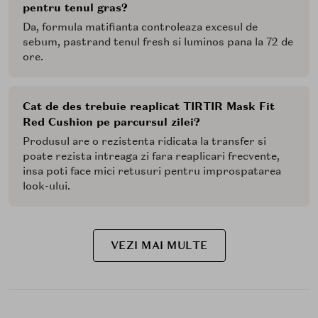
pentru tenul gras?
Da, formula matifianta controleaza excesul de
sebum, pastrand tenul fresh si luminos pana la 72 de
ore.
Cat de des trebuie reaplicat TIRTIR Mask Fit
Red Cushion pe parcursul zilei?
Produsul are o rezistenta ridicata la transfer si
poate rezista intreaga zi fara reaplicari frecvente,
insa poti face mici retusuri pentru improspatarea
look-ului.
VEZI MAI MULTE