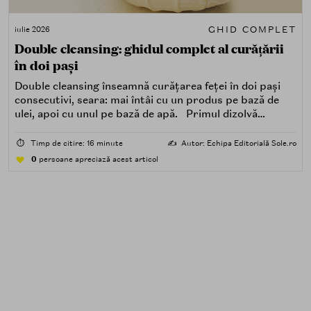
GHID COMPLET
iulie 2026
Double cleansing: ghidul complet al curățării
în doi pași
Double cleansing înseamnă curățarea feței în doi pași
consecutivi, seara: mai întâi cu un produs pe bază de
ulei, apoi cu unul pe bază de apă. Primul dizolvă
impuritățile grase — SPF, machiaj, sebum, particule de
poluare. Al doilea îndepărtează impuritățile solubile în
⏱️
Timp de citire: 16 minute
✍️
Autor: Echipa Editorială Sole.ro
apă — transpirație, praf, reziduuri.
0
persoane apreciază acest articol