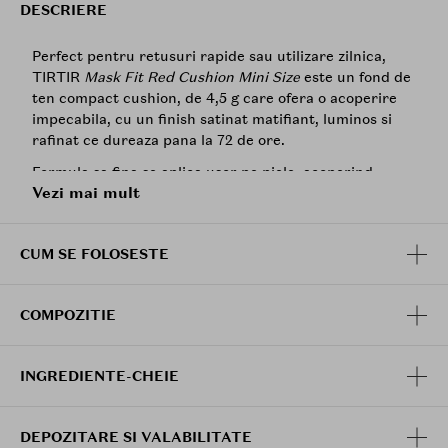
DESCRIERE
Perfect pentru retusuri rapide sau utilizare zilnica,
TIRTIR
Mask Fit Red Cushion Mini Size
este un fond de
ten compact cushion, de 4,5 g care ofera o acoperire
impecabila, cu un finish satinat matifiant, luminos si
rafinat ce dureaza pana la 72 de ore.
Formula sa fina se aplica usor pe piele, acoperind
Vezi mai mult
eficient roseata, imperfectiunile si cearcanele.
Caracteristici principale:
CUM SE FOLOSESTE
Rezistenta ridicata la transfer.
Ofera stralucire naturala si acoperire eficienta.
Infuzat cu 3 tipuri de antioxidanti, ajuta la
COMPOZITIE
mentinerea unui aspect sanatos si vibrant al
pielii.
Pudra usoara permite pielii sa respire, oferind un
INGREDIENTE-CHEIE
confort deosebit si controlul excesului de sebum.
Exploreaza cele mai populare nuante din gama mini
DEPOZITARE SI VALABILITATE
size, care se adapteaza tonului pielii pentru a gasi