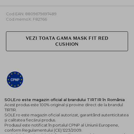
nuanta perfecta pentru tine!
Tonul pielii se imparte in trei categorii principale:
Cod EAN: 8809679697489
rece(C), neutru(N) si cald(W), sau mai detaliat in cinci
Cod memoX: F82766
subcategorii: roz, rosiatic, neutru, masliniu si auriu.
Nuante:
VEZI TOATA GAMA MASK FIT RED
CUSHION
17C Porcelain - Roz
17N Vanilla - Neutru
17W French Vanilla - Masliniu
21C Cool Ivory - Roz
21N Ivory - Neutru
21W Natural Ivory - Masliniu
23N Sand - Rosiatic
24N Latte - Auriu
24W Soft Beige - Masliniu
SOLE.ro este magazin oficial al brandului TIRTIR în România
29N Natural Beige - Neutru
Acest produs este 100% original și provine direct de la brandul
TIRTIR.
Mod de utilizare:
SOLE.ro este magazin oficial autorizat, garantând autenticitatea
și calitatea fiecărui produs.
Aplica o cantitate mica de produs pe burete si aplica
Produsul este notificat în portalul CPNP al Uniunii Europene,
usor pe fata, tapotand usor pentru a obtine o acoperire
conform Regulamentului (CE) 1223/2009.
uniforma.