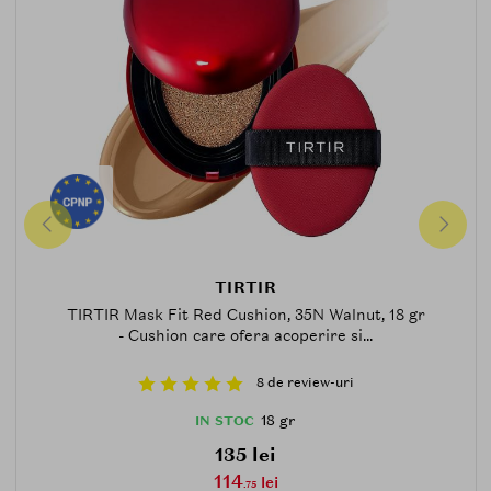
TIRTIR
TIRTIR Mask Fit Red Cushion, 35N Walnut, 18 gr
- Cushion care ofera acoperire si...
8 de review-uri
18 gr
IN STOC
135 lei
114
lei
.75