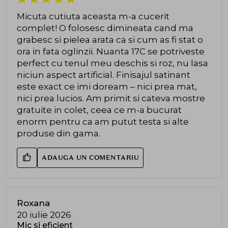
Micuta cutiuta aceasta m-a cucerit
complet! O folosesc dimineata cand ma
grabesc si pielea arata ca si cum as fi stat o
ora in fata oglinzii. Nuanta 17C se potriveste
perfect cu tenul meu deschis si roz, nu lasa
niciun aspect artificial. Finisajul satinant
este exact ce imi doream – nici prea mat,
nici prea lucios. Am primit si cateva mostre
gratuite in colet, ceea ce m-a bucurat
enorm pentru ca am putut testa si alte
produse din gama.
ADAUGA UN COMENTARIU
Roxana
20 iulie 2026
Mic si eficient