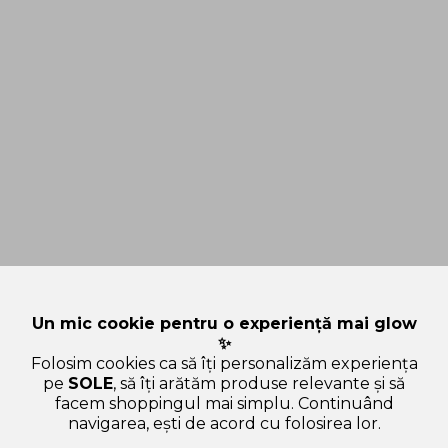
Un mic cookie pentru o experiență mai glow
✨
Folosim cookies ca să îți personalizăm experiența
pe
SOLE
, să îți arătăm produse relevante și să
facem shoppingul mai simplu. Continuând
navigarea, ești de acord cu folosirea lor.
Sperăm că ți-am răspuns la toate întrebările despre TIRTIR