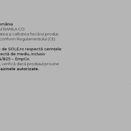
România
dul BANILA CO.
tea și calitatea fiecărui produs.
e, conform Regulamentului (CE)
e de SOLE.ro respectă cerințele
ectă de mediu, inclusiv
24/825 – EmpCo.
 verifică dacă produsul provine
azinele autorizate.