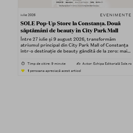
EVENIMENTE
iulie 2026
SOLE Pop-Up Store la Constanța. Două
săptămâni de beauty în City Park Mall
Între 27 iulie și 9 august 2026, transformăm
atriumul principal din City Park Mall of Constanța
într-o destinație de beauty gândită de la zero: mai
spectaculoasă, mai interactivă și mai aproape de
felul în care îți place, de fapt, să descoperi produse
⏱️
Timp de citire: 9 minute
✍️
Autor: Echipa Editorială Sole.ro
— testând, atingând, comparând, întrebând.
1
persoana apreciază acest articol