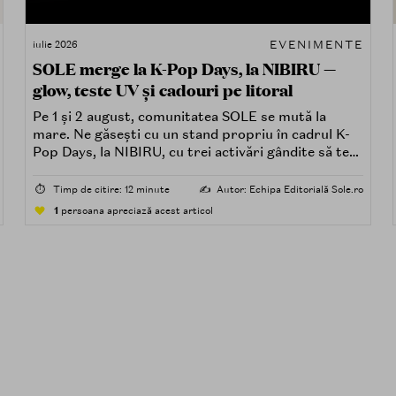
EVENIMENTE
iulie 2026
SOLE merge la K-Pop Days, la NIBIRU —
glow, teste UV și cadouri pe litoral
Pe 1 și 2 august, comunitatea SOLE se mută la
mare. Ne găsești cu un stand propriu în cadrul K-
Pop Days, la NIBIRU, cu trei activări gândite să te
distreze și să pleci acasă cu ceva în plus.
⏱️
Timp de citire: 12 minute
✍️
Autor: Echipa Editorială Sole.ro
1
persoana apreciază acest articol