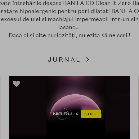
oate întrebările despre BANILA CO Clean it Zero B
uratare hipoalergenic pentru pori dilatati BANILA C
, excesul de ulei si machiajul impermeabil intr-un si
lasand....
Dacă ai și alte curiozități, nu ezita să ne scrii!
JURNAL