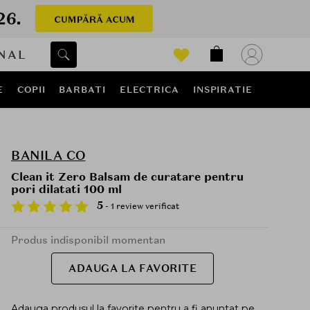
NAL
E
COPII
BARBATI
ELECTRICA
INSPIRATIE
BANILA CO
Clean it Zero Balsam de curatare pentru
pori dilatati 100 ml
5
- 1 review verificat
Produs indisponibil momentan
ADAUGA LA FAVORITE
Adauga produsul la favorite pentru a fi anuntat pe