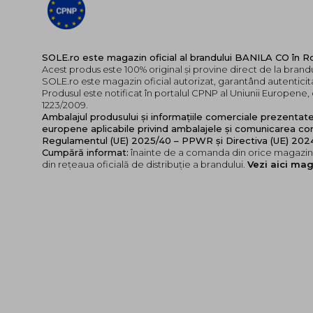
SOLE.ro este magazin oficial al brandului BANILA CO în 
Acest produs este 100% original și provine direct de la bran
SOLE.ro este magazin oficial autorizat, garantând autenticita
Produsul este notificat în portalul CPNP al Uniunii Europen
1223/2009.
Ambalajul produsului și informațiile comerciale prezentat
europene aplicabile privind ambalajele și comunicarea cor
Regulamentul (UE) 2025/40 – PPWR și Directiva (UE) 20
Cumpără informat:
înainte de a comanda din orice magazin,
din rețeaua oficială de distribuție a brandului.
Vezi aici mag