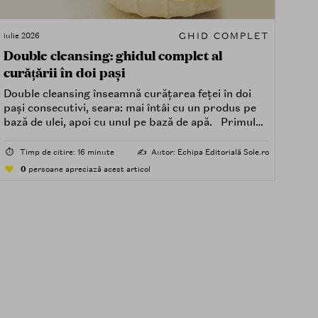
GHID COMPLET
iulie 2026
Double cleansing: ghidul complet al
curățării în doi pași
Double cleansing înseamnă curățarea feței în doi
pași consecutivi, seara: mai întâi cu un produs pe
bază de ulei, apoi cu unul pe bază de apă. Primul
dizolvă impuritățile grase — SPF, machiaj, sebum,
particule de poluare. Al doilea îndepărtează
⏱️
Timp de citire: 16 minute
✍️
Autor: Echipa Editorială Sole.ro
impuritățile solubile în apă — transpirație, praf,
0
persoane apreciază acest articol
reziduuri.