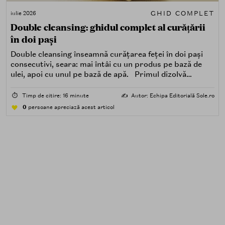
GHID COMPLET
iulie 2026
Double cleansing: ghidul complet al curățării
în doi pași
Double cleansing înseamnă curățarea feței în doi pași
consecutivi, seara: mai întâi cu un produs pe bază de
ulei, apoi cu unul pe bază de apă. Primul dizolvă
impuritățile grase — SPF, machiaj, sebum, particule de
poluare. Al doilea îndepărtează impuritățile solubile în
⏱️
Timp de citire: 16 minute
✍️
Autor: Echipa Editorială Sole.ro
apă — transpirație, praf, reziduuri.
0
persoane apreciază acest articol