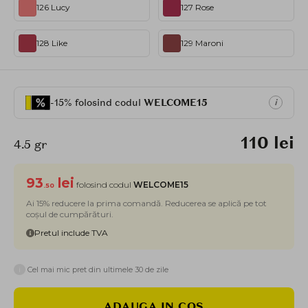
126 Lucy
127 Rose
128 Like
129 Maroni
-15% folosind codul
WELCOME15
i
110 lei
4.5 gr
93
lei
folosind codul
WELCOME15
.50
Ai 15% reducere la prima comandă. Reducerea se aplică pe tot
coșul de cumpărături.
Pretul include TVA
i
Cel mai mic pret din ultimele 30 de zile
ADAUGA IN COS