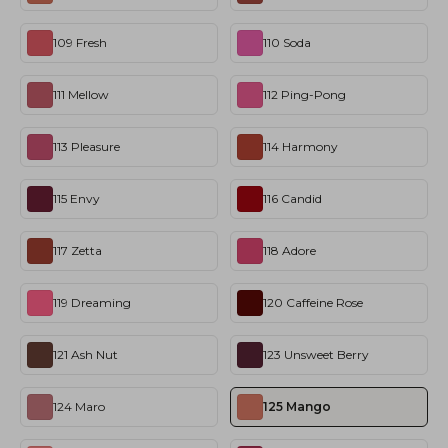
109 Fresh
110 Soda
111 Mellow
112 Ping-Pong
113 Pleasure
114 Harmony
115 Envy
116 Candid
117 Zetta
118 Adore
119 Dreaming
120 Caffeine Rose
121 Ash Nut
123 Unsweet Berry
124 Maro
125 Mango