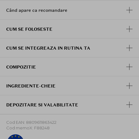
discret, cat si pentru un look vibrant de seara.
Când apare ca recomandare
CUM SE FOLOSESTE
CUM SE INTEGREAZA IN RUTINA TA
COMPOZITIE
INGREDIENTE-CHEIE
DEPOZITARE SI VALABILITATE
Cod EAN: 8809611863422
Cod memoX: F88248