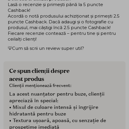
Lasă o recenzie și primești până la 5 puncte
Cashback!
Acordă o notă produsului achiziționat și primești 2.5
puncte Cashback. Dacă adaugi și o fotografie cu
produsul, mai câștigi încă 2.5 puncte Cashback!
Fiecare recenzie contează – pentru tine și pentru
ceilalți clienți!
💡Cum să scrii un review super util?
Ce spun clienții despre
acest produs
Clienții menționează frecvent:
La acest nuanțator pentru buze, clienții
apreciază în special:
• Mixul de culoare intensă și îngrijire
hidratantă pentru buze
• Textura ușoară, apoasă, cu senzație de
prospețime imediată