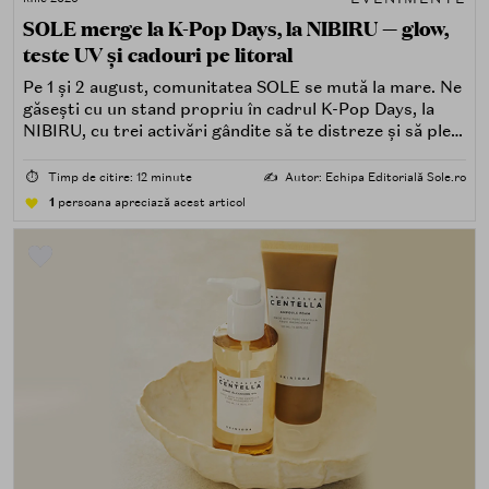
SOLE merge la K-Pop Days, la NIBIRU — glow,
teste UV și cadouri pe litoral
Pe 1 și 2 august, comunitatea SOLE se mută la mare. Ne
găsești cu un stand propriu în cadrul K-Pop Days, la
NIBIRU, cu trei activări gândite să te distreze și să pleci
acasă cu ceva în plus.
⏱️
Timp de citire: 12 minute
✍️
Autor: Echipa Editorială Sole.ro
1
persoana apreciază acest articol