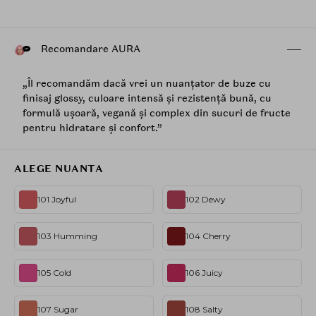
Recomandare AURA
„Îl recomandăm dacă vrei un nuanțator de buze cu
finisaj glossy, culoare intensă și rezistență bună, cu
formulă ușoară, vegană și complex din sucuri de fructe
pentru hidratare și confort.”
ALEGE NUANTA
101 Joyful
102 Dewy
103 Humming
104 Cherry
105 Cold
106 Juicy
107 Sugar
108 Salty