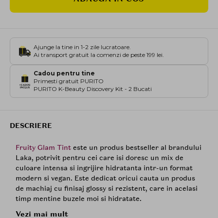
Ajunge la tine in 1-2 zile lucratoare.
Ai transport gratuit la comenzi de peste 199 lei.
Cadou pentru tine
Primesti gratuit PURITO
PURITO K-Beauty Discovery Kit - 2 Bucati
DESCRIERE
Fruity Glam Tint
este un produs bestseller al brandului
Laka, potrivit pentru cei care isi doresc un mix de
culoare intensa si ingrijire hidratanta intr-un format
modern si vegan. Este dedicat oricui cauta un produs
de machiaj cu finisaj glossy si rezistent, care in acelasi
timp mentine buzele moi si hidratate.
Vezi mai mult
Formula este usoara, asemanatoare cu apa, care ofera