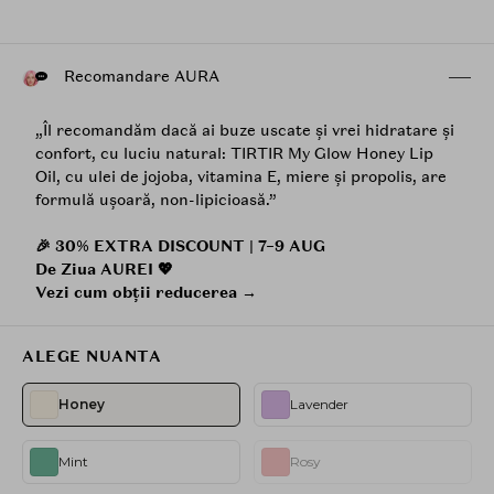
Recomandare AURA
„Îl recomandăm dacă ai buze uscate și vrei hidratare și
confort, cu luciu natural: TIRTIR My Glow Honey Lip
Oil, cu ulei de jojoba, vitamina E, miere și propolis, are
formulă ușoară, non-lipicioasă.”
🎉 30% EXTRA DISCOUNT | 7–9 AUG
De Ziua AUREI 💖
Vezi cum obții reducerea →
ALEGE NUANTA
Honey
Lavender
Mint
Rosy