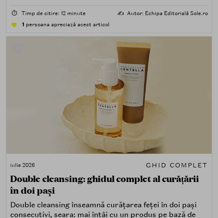
acasă cu ceva în plus.
⏱️
Timp de citire: 12 minute
✍️
Autor: Echipa Editorială Sole.ro
1
persoana apreciază acest articol
GHID COMPLET
iulie 2026
Double cleansing: ghidul complet al curățării
în doi pași
Double cleansing înseamnă curățarea feței în doi pași
consecutivi, seara: mai întâi cu un produs pe bază de