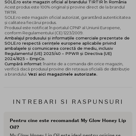
SOLE.ro este magazin oficial al brandului TIRTIR în România
Acest produs este 100% original și provine direct de la brandul
TIRTIR.
SOLE.ro este magazin oficial autorizat, garantând autenticitatea
și calitatea fiecărui produs.
Produsul este notificat în portalul CPNP al Uniunii Europene,
conform Regulamentului (CE) 1223/2009.
Ambalajul produsului și informațiile comerciale prezentate de
SOLE.ro respectă cerințele europene aplicabile privind
ambalajele și comunicarea corectă de mediu, inclusiv
Regulamentul (UE) 2025/40 – PPWR și Directiva (UE)
2024/825 – EmpCo.
Cumpără informat:
înainte de a comanda din orice magazin,
verifică dacă produsul provine din rețeaua oficială de distribuție
a brandului.
Vezi aici magazinele autorizate.
INTREBARI SI RASPUNSURI
Pentru cine este recomandat My Glow Honey Lip
Oil?
My Glow Honey Lip Oil este ideal pentru oricine se