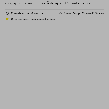
ulei, apoi cu unul pe bază de apă. Primul dizolvă
impuritățile grase — SPF, machiaj, sebum, particule de
poluare. Al doilea îndepărtează impuritățile solubile în
⏱️
Timp de citire: 16 minute
✍️
Autor: Echipa Editorială Sole.ro
apă — transpirație, praf, reziduuri.
0
persoane apreciază acest articol