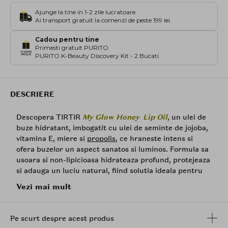
Ajunge la tine in 1-2 zile lucratoare.
Ai transport gratuit la comenzi de peste 199 lei.
Cadou pentru tine
Primesti gratuit PURITO
PURITO K-Beauty Discovery Kit - 2 Bucati
DESCRIERE
Descopera TIRTIR
My Glow Honey Lip Oil
, un ulei de
buze hidratant, imbogatit cu ulei de seminte de jojoba,
vitamina E, miere si
propolis
, ce hraneste intens si
ofera buzelor un aspect sanatos si luminos. Formula sa
usoara si non-lipicioasa hidrateaza profund, protejeaza
si adauga un luciu natural, fiind solutia ideala pentru
buze uscate si crapate.
Vezi mai mult
Beneficii:
Hidratare profunda si nutritie - Reface si
Pe scurt despre acest produs
hraneste buzele uscate.