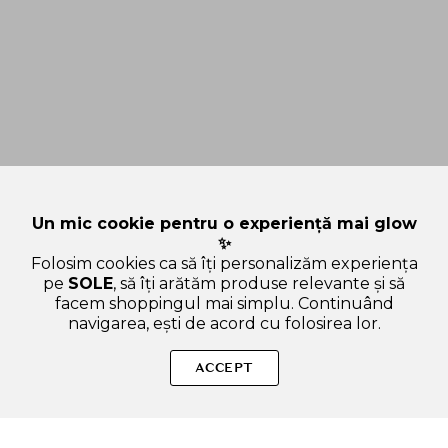
Un mic cookie pentru o experiență mai glow
✨
Folosim cookies ca să îți personalizăm experiența
pe
SOLE
, să îți arătăm produse relevante și să
facem shoppingul mai simplu. Continuând
navigarea, ești de acord cu folosirea lor.
Sperăm că ți-am răspuns la toate întrebările despre TIRTIR
My Glow Lip Oil - ulei de buze formulat cu ulei de seminte de
ACCEPT
jojoba si vitamina E, care contribuie la hidratarea buzelor si la
mentinerea confortului - 5.7 ml - Honey. Dacă ai și alte
curiozități, nu ezita să ne scrii!