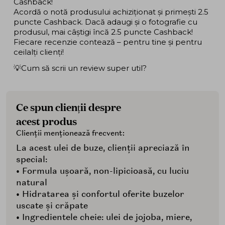
Cashback!
Acordă o notă produsului achiziționat și primești 2.5
puncte Cashback. Dacă adaugi și o fotografie cu
produsul, mai câștigi încă 2.5 puncte Cashback!
Fiecare recenzie contează – pentru tine și pentru
ceilalți clienți!
💡Cum să scrii un review super util?
Ce spun clienții despre
acest produs
Clienții menționează frecvent:
La acest ulei de buze, clienții apreciază în
special:
• Formula ușoară, non-lipicioasă, cu luciu
natural
• Hidratarea și confortul oferite buzelor
uscate și crăpate
• Ingredientele cheie: ulei de jojoba, miere,