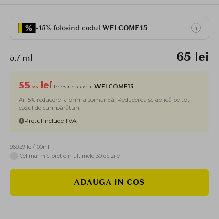
-15% folosind codul
WELCOME15
i
65 lei
5.7 ml
55
lei
folosind codul
WELCOME15
.25
Ai 15% reducere la prima comandă. Reducerea se aplică pe tot
coșul de cumpărături.
Pretul include TVA
969.29 lei/100ml
i
Cel mai mic pret din ultimele 30 de zile
ADAUGA IN COS