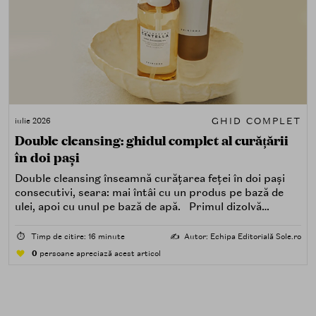
GHID COMPLET
iulie 2026
Double cleansing: ghidul complet al curățării
în doi pași
Double cleansing înseamnă curățarea feței în doi pași
consecutivi, seara: mai întâi cu un produs pe bază de
ulei, apoi cu unul pe bază de apă. Primul dizolvă
impuritățile grase — SPF, machiaj, sebum, particule de
poluare. Al doilea îndepărtează impuritățile solubile în
⏱️
Timp de citire: 16 minute
✍️
Autor: Echipa Editorială Sole.ro
apă — transpirație, praf, reziduuri.
0
persoane apreciază acest articol