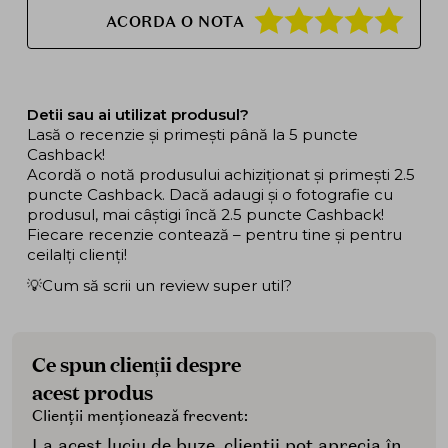
ACORDA O NOTA
Detii sau ai utilizat produsul?
Lasă o recenzie și primești până la 5 puncte
Cashback!
Acordă o notă produsului achiziționat și primești 2.5
puncte Cashback. Dacă adaugi și o fotografie cu
produsul, mai câștigi încă 2.5 puncte Cashback!
Fiecare recenzie contează – pentru tine și pentru
ceilalți clienți!
💡Cum să scrii un review super util?
Ce spun clienții despre
acest produs
Clienții menționează frecvent:
La acest luciu de buze, clienții pot aprecia în