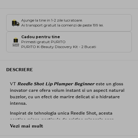
Ajunge la tine in 1-2 zile lucratoare.
Ai transport gratuit la comenzi de peste 199 lei.
Cadou pentru tine
Primesti gratuit PURITO
PURITO K-Beauty Discovery Kit - 2 Bucati
DESCRIERE
VT
Reedle Shot Lip Plumper Beginner
este un gloss
inovator care ofera volum instant si un aspect natural
buzelor, cu un efect de marire delicat si o hidratare
intensa.
Inspirat de tehnologia unica Reedle Shot, acesta
contine micro-particule de origine minerala care
Vezi mai mult
stimuleaza usor buzele, activand circulatia si
accentuand volumul natural. Efectul de furnicaturi