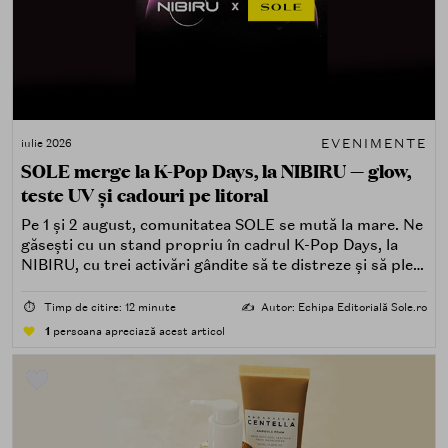
EVENIMENTE
iulie 2026
SOLE merge la K-Pop Days, la NIBIRU — glow,
teste UV și cadouri pe litoral
Pe 1 și 2 august, comunitatea SOLE se mută la mare. Ne
găsești cu un stand propriu în cadrul K-Pop Days, la
NIBIRU, cu trei activări gândite să te distreze și să pleci
acasă cu ceva în plus.
⏱️
Timp de citire: 12 minute
✍️
Autor: Echipa Editorială Sole.ro
1
persoana apreciază acest articol