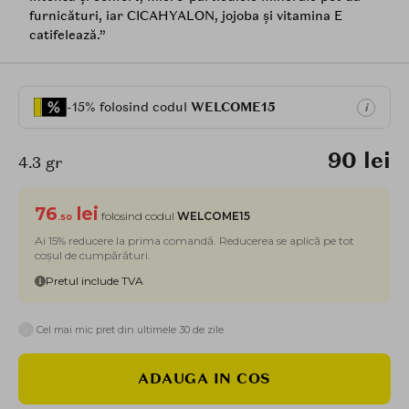
furnicături, iar CICAHYALON, jojoba și vitamina E
catifelează.”
-15% folosind codul
WELCOME15
i
90 lei
4.3 gr
76
lei
folosind codul
WELCOME15
.50
Ai 15% reducere la prima comandă. Reducerea se aplică pe tot
coșul de cumpărături.
Pretul include TVA
i
Cel mai mic pret din ultimele 30 de zile
ADAUGA IN COS