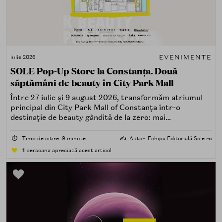
EVENIMENTE
iulie 2026
SOLE Pop-Up Store la Constanța. Două
săptămâni de beauty în City Park Mall
Între 27 iulie și 9 august 2026, transformăm atriumul
principal din City Park Mall of Constanța într-o
destinație de beauty gândită de la zero: mai
spectaculoasă, mai interactivă și mai aproape de felul în
care îți place, de fapt, să descoperi produse — testând,
⏱️
Timp de citire: 9 minute
✍️
Autor: Echipa Editorială Sole.ro
atingând, comparând, întrebând.
1
persoana apreciază acest articol