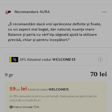
Recomandare AURA
„Îl recomandăm dacă vrei sprâncene definite și fixate,
cu un aspect mai bogat, dar natural; nuanța maro
Balance și peria cu vârf tip săgeată ajută la stilizare
precisă, chiar și pentru începători.”
-15% folosind codul
WELCOME15
i
70 lei
9 gr
59
lei
folosind codul
WELCOME15
.50
Ai 15% reducere la prima comandă. Reducerea se aplică pe tot
coșul de cumpărături.
Pretul include TVA