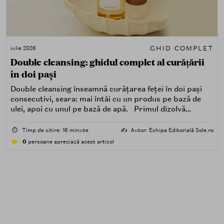
GHID COMPLET
iulie 2026
Double cleansing: ghidul complet al curățării
în doi pași
Double cleansing înseamnă curățarea feței în doi pași
consecutivi, seara: mai întâi cu un produs pe bază de
ulei, apoi cu unul pe bază de apă. Primul dizolvă
impuritățile grase — SPF, machiaj, sebum, particule de
poluare. Al doilea îndepărtează impuritățile solubile în
⏱️
Timp de citire: 16 minute
✍️
Autor: Echipa Editorială Sole.ro
apă — transpirație, praf, reziduuri.
0
persoane apreciază acest articol