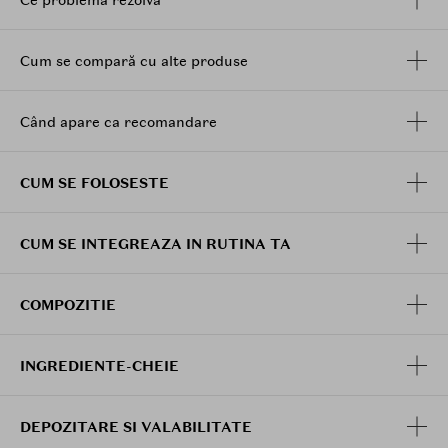
Permite aplicarea precisa datorita periei cu varf
in forma de sageata.
Potrivit inclusiv pentru incepatori.
Cum se compară cu alte produse
Piaptana sprancenele cu peria, aplicand produsul in
directia naturala de crestere a firelor, pana obtii forma
si nivelul de definire dorite.
Când apare ca recomandare
CUM SE FOLOSESTE
CUM SE INTEGREAZA IN RUTINA TA
COMPOZITIE
INGREDIENTE-CHEIE
DEPOZITARE SI VALABILITATE