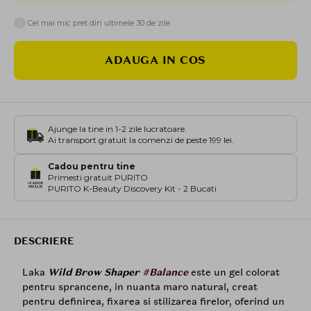
i
Cel mai mic pret din ultimele 30 de zile
ADAUGA IN COS
Ajunge la tine in 1-2 zile lucratoare.
Ai transport gratuit la comenzi de peste 199 lei.
Cadou pentru tine
Primesti gratuit PURITO
PURITO K-Beauty Discovery Kit - 2 Bucati
DESCRIERE
Laka
Wild Brow Shaper
#Balance
este un gel colorat
pentru sprancene, in nuanta maro natural, creat
pentru definirea, fixarea si stilizarea firelor, oferind un