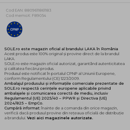
Cod EAN: 8809611861183
Cod memoX: F89054
SOLE.ro este magazin oficial al brandului LAKA în România
Acest produs este 100% original și provine direct de la brandul
LAKA.
SOLE.ro este magazin oficial autorizat, garantând autenticitatea
și calitatea fiecărui produs.
Produsul este notificat în portalul CPNP al Uniunii Europene,
conform Regulamentului (CE) 1223/2009.
Ambalajul produsului și informațiile comerciale prezentate de
SOLE.ro respectă cerințele europene aplicabile privind
ambalajele și comunicarea corectă de mediu, inclusiv
Regulamentul (UE) 2025/40 – PPWR și Directiva (UE)
2024/825 – EmpCo.
Cumpără informat:
înainte de a comanda din orice magazin,
verifică dacă produsul provine din rețeaua oficială de distribuție
a brandului.
Vezi aici magazinele autorizate.