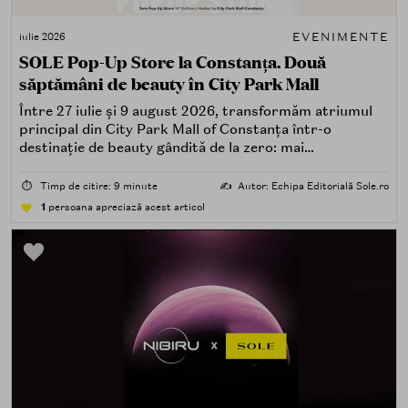
EVENIMENTE
iulie 2026
SOLE Pop-Up Store la Constanța. Două
săptămâni de beauty în City Park Mall
Între 27 iulie și 9 august 2026, transformăm atriumul
principal din City Park Mall of Constanța într-o
destinație de beauty gândită de la zero: mai
spectaculoasă, mai interactivă și mai aproape de felul în
care îți place, de fapt, să descoperi produse — testând,
⏱️
Timp de citire: 9 minute
✍️
Autor: Echipa Editorială Sole.ro
atingând, comparând, întrebând.
1
persoana apreciază acest articol