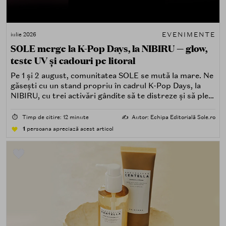
EVENIMENTE
iulie 2026
SOLE merge la K-Pop Days, la NIBIRU — glow,
teste UV și cadouri pe litoral
Pe 1 și 2 august, comunitatea SOLE se mută la mare. Ne
găsești cu un stand propriu în cadrul K-Pop Days, la
NIBIRU, cu trei activări gândite să te distreze și să pleci
acasă cu ceva în plus.
⏱️
Timp de citire: 12 minute
✍️
Autor: Echipa Editorială Sole.ro
1
persoana apreciază acest articol