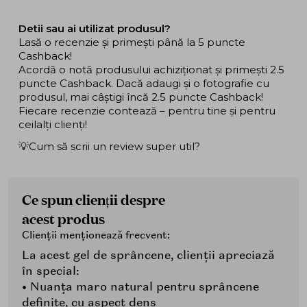
Detii sau ai utilizat produsul?
Lasă o recenzie și primești până la 5 puncte
Cashback!
Acordă o notă produsului achiziționat și primești 2.5
puncte Cashback. Dacă adaugi și o fotografie cu
produsul, mai câștigi încă 2.5 puncte Cashback!
Fiecare recenzie contează – pentru tine și pentru
ceilalți clienți!
💡Cum să scrii un review super util?
Ce spun clienții despre
acest produs
Clienții menționează frecvent:
La acest gel de sprâncene, clienții apreciază
în special:
• Nuanța maro natural pentru sprâncene
definite, cu aspect dens