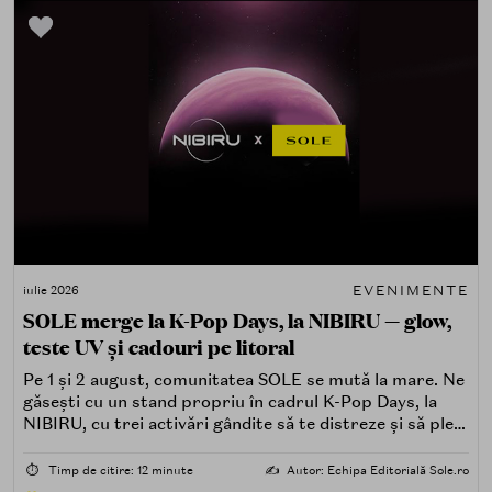
EVENIMENTE
iulie 2026
SOLE merge la K-Pop Days, la NIBIRU — glow,
teste UV și cadouri pe litoral
Pe 1 și 2 august, comunitatea SOLE se mută la mare. Ne
găsești cu un stand propriu în cadrul K-Pop Days, la
NIBIRU, cu trei activări gândite să te distreze și să pleci
acasă cu ceva în plus.
⏱️
Timp de citire: 12 minute
✍️
Autor: Echipa Editorială Sole.ro