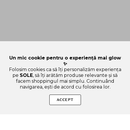
Un mic cookie pentru o experiență mai glow
✨
Folosim cookies ca să îți personalizăm experiența
pe
SOLE
, să îți arătăm produse relevante și să
facem shoppingul mai simplu. Continuând
navigarea, ești de acord cu folosirea lor.
Sperăm că ți-am răspuns la toate întrebările despre LEE
STAFFORD Colour Guarded Colour Protecting Conditioner,
ACCEPT
250 ml - balsam formulat cu extract de floarea-soarelui si
quinoa hidrolizata, care contribuie la descurcarea parului
vopsit si la metinerea culorii intense mai mult timp. Dacă ai și
alte curiozități, nu ezita să ne scrii!
ADAUGA IN COS