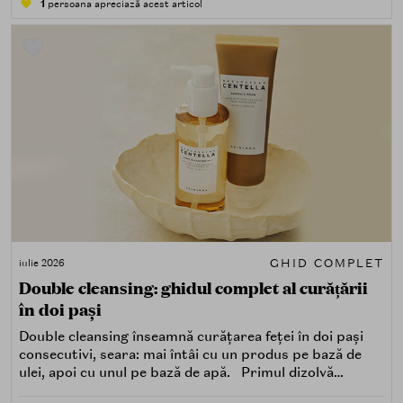
1
persoana apreciază acest articol
GHID COMPLET
iulie 2026
Double cleansing: ghidul complet al curățării
în doi pași
Double cleansing înseamnă curățarea feței în doi pași
consecutivi, seara: mai întâi cu un produs pe bază de
ulei, apoi cu unul pe bază de apă. Primul dizolvă
impuritățile grase — SPF, machiaj, sebum, particule de