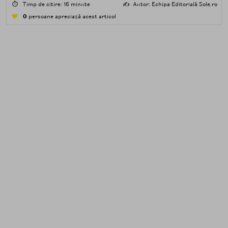
poluare. Al doilea îndepărtează impuritățile solubile în
⏱️
Timp de citire: 16 minute
✍️
Autor: Echipa Editorială Sole.ro
apă — transpirație, praf, reziduuri.
0
persoane apreciază acest articol