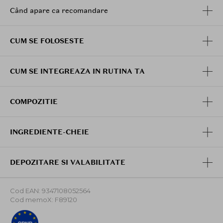
lungimi si varfuri, asteapta 1-2 minute, apoi clateste
Când apare ca recomandare
bine.
CUM SE FOLOSESTE
CUM SE INTEGREAZA IN RUTINA TA
COMPOZITIE
INGREDIENTE-CHEIE
DEPOZITARE SI VALABILITATE
Cod EAN: 9347108052564
Cod memoX: F89120