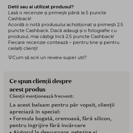
Detii sau ai utilizat produsul?
Lasă o recenzie și primești până la 5 puncte
Cashback!
Acordă o notă produsului achiziționat și primești 2.5
puncte Cashback. Dacă adaugi și o fotografie cu
produsul, mai câștigi încă 2.5 puncte Cashback!
Fiecare recenzie contează – pentru tine și pentru
ceilalți clienți!
💡Cum să scrii un review super util?
Ce spun clienții despre
acest produs
Clienții menționează frecvent:
La acest balsam pentru păr vopsit, clienții
apreciază în special:
• Formula bogată, cremoasă, fără silicon,
pentru îngrijire fără încărcare
• Ajutorul la descurcare, netezire și