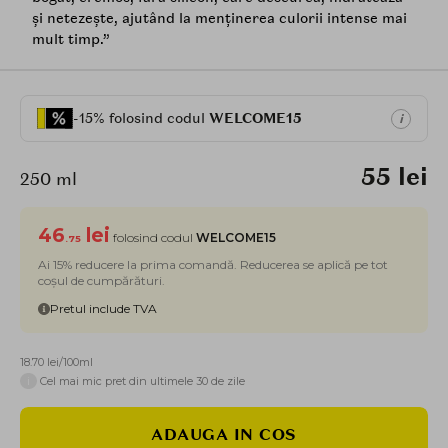
și netezește, ajutând la menținerea culorii intense mai
mult timp.”
-15% folosind codul
WELCOME15
i
55 lei
250 ml
46
lei
folosind codul
WELCOME15
.75
Ai 15% reducere la prima comandă. Reducerea se aplică pe tot
coșul de cumpărături.
Pretul include TVA
18.70 lei/100ml
i
Cel mai mic pret din ultimele 30 de zile
ADAUGA IN COS