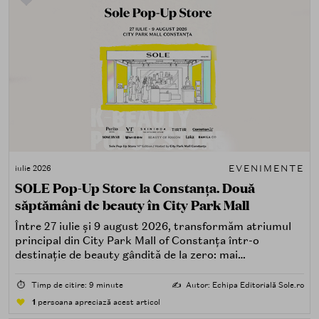
EVENIMENTE
iulie 2026
SOLE Pop-Up Store la Constanța. Două
săptămâni de beauty în City Park Mall
Între 27 iulie și 9 august 2026, transformăm atriumul
principal din City Park Mall of Constanța într-o
destinație de beauty gândită de la zero: mai
spectaculoasă, mai interactivă și mai aproape de felul în
care îți place, de fapt, să descoperi produse — testând,
⏱️
Timp de citire: 9 minute
✍️
Autor: Echipa Editorială Sole.ro
atingând, comparând, întrebând.
1
persoana apreciază acest articol