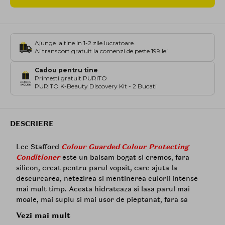
Ajunge la tine in 1-2 zile lucratoare.
Ai transport gratuit la comenzi de peste 199 lei.
Cadou pentru tine
Primesti gratuit PURITO
PURITO K-Beauty Discovery Kit - 2 Bucati
DESCRIERE
Lee Stafford
Colour Guarded Colour Protecting
Conditioner
este un balsam bogat si cremos, fara
silicon, creat pentru parul vopsit, care ajuta la
descurcarea, netezirea si mentinerea culorii intense
mai mult timp. Acesta hidrateaza si lasa parul mai
moale, mai suplu si mai usor de pieptanat, fara sa
incarce inutil fibra capilara.
Vezi mai mult