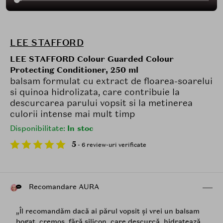
LEE STAFFORD
LEE STAFFORD Colour Guarded Colour
Protecting Conditioner, 250 ml
balsam formulat cu extract de floarea-soarelui
si quinoa hidrolizata, care contribuie la
descurcarea parului vopsit si la metinerea
culorii intense mai mult timp
Disponibilitate:
In stoc
5
- 6 review-uri verificate
Recomandare AURA
„Îl recomandăm dacă ai părul vopsit și vrei un balsam
bogat, cremos, fără silicon, care descurcă, hidratează