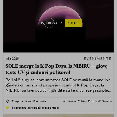
EVENIMENTE
iulie 2026
SOLE merge la K-Pop Days, la NIBIRU — glow,
teste UV și cadouri pe litoral
Pe 1 și 2 august, comunitatea SOLE se mută la mare. Ne
găsești cu un stand propriu în cadrul K-Pop Days, la
NIBIRU, cu trei activări gândite să te distreze și să pleci
acasă cu ceva în plus.
⏱️
Timp de citire: 12 minute
✍️
Autor: Echipa Editorială Sole.ro
1
persoana apreciază acest articol