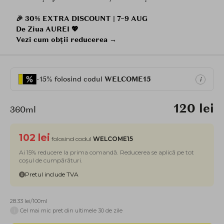
🎉 30% EXTRA DISCOUNT | 7–9 AUG
De Ziua AUREI 💖
Vezi cum obții reducerea →
-15% folosind codul
WELCOME15
i
120 lei
360ml
102 lei
folosind codul
WELCOME15
Ai 15% reducere la prima comandă. Reducerea se aplică pe tot
coșul de cumpărături.
Pretul include TVA
28.33 lei/100ml
i
Cel mai mic pret din ultimele 30 de zile