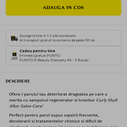
ADAUGA IN COS
Ajunge la tine in 1-2 zile lucratoare.
Ai transport gratuit la comenzi de peste 199 lei.
Cadou pentru tine
Primesti gratuit PURITO
PURITO K-Beauty Discovery Kit - 3 Bucati
DESCRIERE
Ofera-i parului tau deteriorat dragostea pe care o
merita cu samponul regenerator si hranitor
Curly Shyll
After Salon Care!
Perfect pentru parul supus vopsirii frecvente,
decolorarii si tratamentelor chimice si dificil de