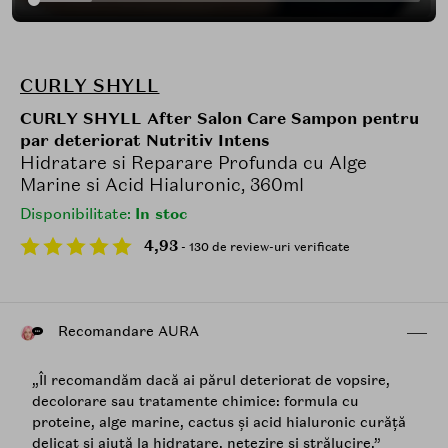
CURLY SHYLL
CURLY SHYLL After Salon Care Sampon pentru
par deteriorat Nutritiv Intens
Hidratare si Reparare Profunda cu Alge
Marine si Acid Hialuronic, 360ml
Disponibilitate:
In stoc
4,93
- 130 de review-uri verificate
Recomandare AURA
„Îl recomandăm dacă ai părul deteriorat de vopsire,
decolorare sau tratamente chimice: formula cu
proteine, alge marine, cactus și acid hialuronic curăță
delicat și ajută la hidratare, netezire și strălucire.”