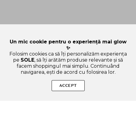
Un mic cookie pentru o experiență mai glow
✨
Folosim cookies ca să îți personalizăm experiența
pe
SOLE
, să îți arătăm produse relevante și să
facem shoppingul mai simplu. Continuând
navigarea, ești de acord cu folosirea lor.
Sperăm că ți-am răspuns la toate întrebările despre CURLY
SHYLL After Salon Care Sampon pentru par deteriorat
ACCEPT
Nutritiv Intens - Hidratare si Reparare Profunda cu Alge
Marine si Acid Hialuronic, 360ml. Dacă ai și alte curiozități, nu
ezita să ne scrii!
ADAUGA IN COS
SOLE – beauty fără zgomot.
Produse autentice, conforme UE, alese responsabil.