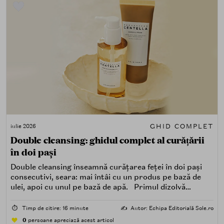
GHID COMPLET
iulie 2026
Double cleansing: ghidul complet al curățării
în doi pași
Double cleansing înseamnă curățarea feței în doi pași
consecutivi, seara: mai întâi cu un produs pe bază de
ulei, apoi cu unul pe bază de apă. Primul dizolvă
impuritățile grase — SPF, machiaj, sebum, particule de
poluare. Al doilea îndepărtează impuritățile solubile în
⏱️
Timp de citire: 16 minute
✍️
Autor: Echipa Editorială Sole.ro
apă — transpirație, praf, reziduuri.
0
persoane apreciază acest articol