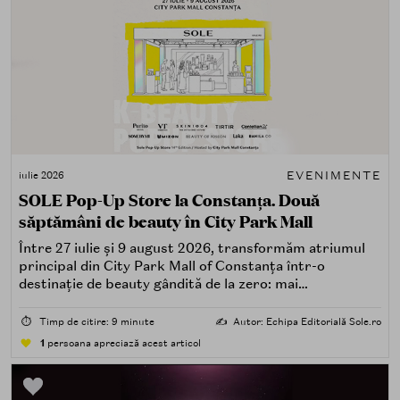
EVENIMENTE
iulie 2026
SOLE Pop-Up Store la Constanța. Două
săptămâni de beauty în City Park Mall
Între 27 iulie și 9 august 2026, transformăm atriumul
principal din City Park Mall of Constanța într-o
destinație de beauty gândită de la zero: mai
spectaculoasă, mai interactivă și mai aproape de felul în
care îți place, de fapt, să descoperi produse — testând,
⏱️
Timp de citire: 9 minute
✍️
Autor: Echipa Editorială Sole.ro
atingând, comparând, întrebând.
1
persoana apreciază acest articol