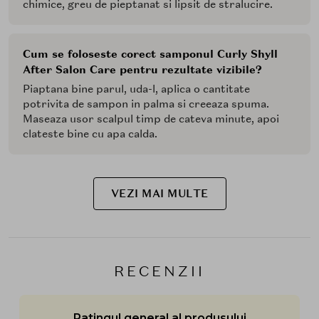
chimice, greu de pieptanat si lipsit de stralucire.
Cum se foloseste corect samponul Curly Shyll
After Salon Care pentru rezultate vizibile?
Piaptana bine parul, uda-l, aplica o cantitate
potrivita de sampon in palma si creeaza spuma.
Maseaza usor scalpul timp de cateva minute, apoi
clateste bine cu apa calda.
VEZI MAI MULTE
RECENZII
Ratingul general al produsului