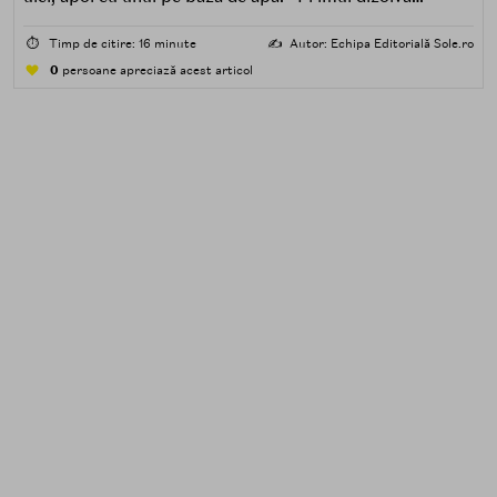
impuritățile grase — SPF, machiaj, sebum, particule de
poluare. Al doilea îndepărtează impuritățile solubile în
⏱️
Timp de citire: 16 minute
✍️
Autor: Echipa Editorială Sole.ro
apă — transpirație, praf, reziduuri.
0
persoane apreciază acest articol