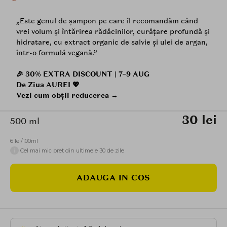
„Este genul de șampon pe care îl recomandăm când
vrei volum și întărirea rădăcinilor, curățare profundă și
hidratare, cu extract organic de salvie și ulei de argan,
într-o formulă vegană.”
🎉 30% EXTRA DISCOUNT | 7–9 AUG
De Ziua AUREI 💖
Vezi cum obții reducerea →
30 lei
500 ml
6 lei/100ml
i
Cel mai mic pret din ultimele 30 de zile
ADAUGA IN COS