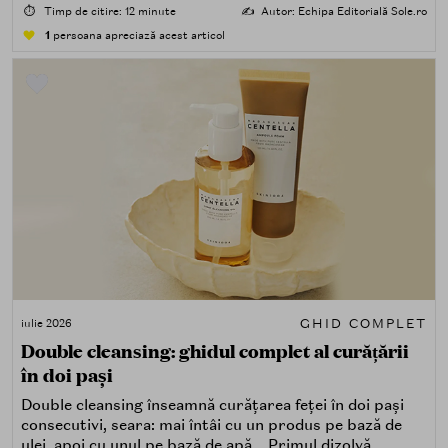
⏱️
Timp de citire: 12 minute
✍️
Autor: Echipa Editorială Sole.ro
1
persoana apreciază acest articol
GHID COMPLET
iulie 2026
Double cleansing: ghidul complet al curățării
în doi pași
Double cleansing înseamnă curățarea feței în doi pași
consecutivi, seara: mai întâi cu un produs pe bază de
ulei, apoi cu unul pe bază de apă. Primul dizolvă