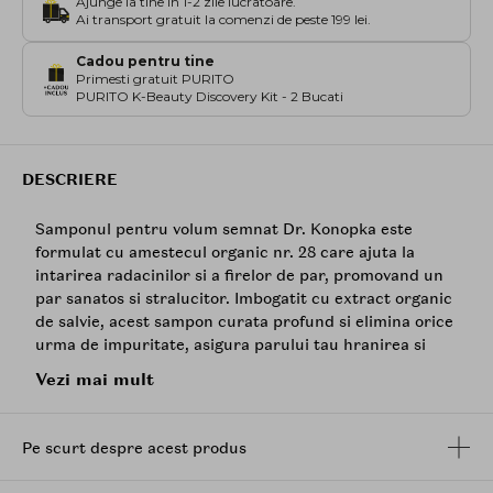
Ajunge la tine in 1-2 zile lucratoare.
Ai transport gratuit la comenzi de peste 199 lei.
Cadou pentru tine
Primesti gratuit PURITO
PURITO K-Beauty Discovery Kit - 2 Bucati
DESCRIERE
Samponul pentru volum semnat Dr. Konopka este
formulat cu amestecul organic nr. 28 care ajuta la
intarirea radacinilor si a firelor de par, promovand un
par sanatos si stralucitor. Imbogatit cu extract organic
de salvie, acest sampon curata profund si elimina orice
urma de impuritate, asigura parului tau hranirea si
hidratarea necesara pentru obtinerea celui mai bogat
Vezi mai mult
volum. Asigura suplete si ajuta la ridicarea firelor de la
radacina pentru un volum de lunga durata. Este un
produs vegan, certificat COSMOS NATURAL.
Pe scurt despre acest produs
Mod de utilizare
: Se aplica pe parul umed si se