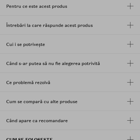
maseaza pana la obtinerea unei spume dense, dupa
Pentru ce este acest produs
care se clateste din abundenta.
Ingrediente
: extract organic de salvie, ulei de floarea
soarelui, ulei de masline, ulei de argan, ulei de migdale
Întrebări la care răspunde acest produs
dulci, ulei de macadamia, ulei de primula, extract de
mesteacan,
ginseng
si pin siberian. Contine 98%
ingrediente naturale.
Cui i se potrivește
Când s-ar putea să nu fie alegerea potrivită
Ce problemă rezolvă
Cum se compară cu alte produse
Când apare ca recomandare
CUM SE FOLOSESTE