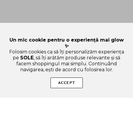
Un mic cookie pentru o experiență mai glow
✨
Folosim cookies ca să îți personalizăm experiența
pe
SOLE
, să îți arătăm produse relevante și să
facem shoppingul mai simplu. Continuând
navigarea, ești de acord cu folosirea lor.
Sperăm că ți-am răspuns la toate întrebările despre DR.
KONOPKA'S LITTLE HERBAL COMPANY Volume, 500 ml -
ACCEPT
Sampon formulat cu extract organic de salvie si ulei de argan,
care contribuie la curatarea parului si la mentinerea
volumului. Dacă ai și alte curiozități, nu ezita să ne scrii!
ADAUGA IN COS
SOLE – beauty fără zgomot.
Produse autentice, conforme UE, alese responsabil.