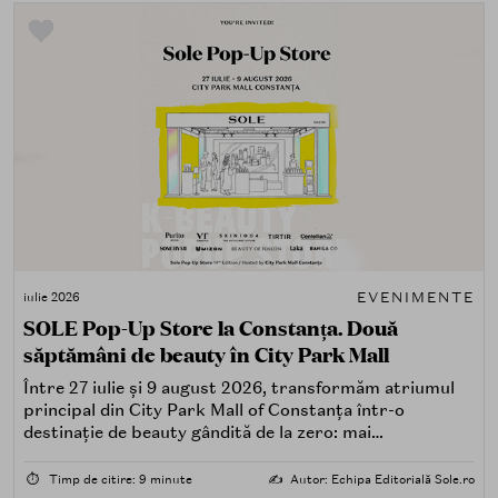
EVENIMENTE
iulie 2026
SOLE Pop-Up Store la Constanța. Două
săptămâni de beauty în City Park Mall
Între 27 iulie și 9 august 2026, transformăm atriumul
principal din City Park Mall of Constanța într-o
destinație de beauty gândită de la zero: mai
spectaculoasă, mai interactivă și mai aproape de felul în
care îți place, de fapt, să descoperi produse — testând,
⏱️
Timp de citire: 9 minute
✍️
Autor: Echipa Editorială Sole.ro