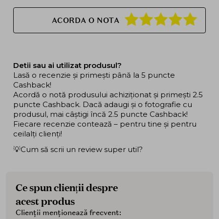
ACORDA O NOTA
Detii sau ai utilizat produsul?
Lasă o recenzie și primești până la 5 puncte
Cashback!
Acordă o notă produsului achiziționat și primești 2.5
puncte Cashback. Dacă adaugi și o fotografie cu
produsul, mai câștigi încă 2.5 puncte Cashback!
Fiecare recenzie contează – pentru tine și pentru
ceilalți clienți!
💡Cum să scrii un review super util?
Ce spun clienții despre
acest produs
Clienții menționează frecvent: