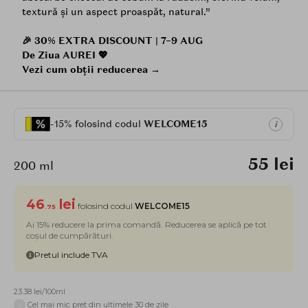
textură și un aspect proaspăt, natural.”
🎉 30% EXTRA DISCOUNT | 7–9 AUG
De Ziua AUREI 💖
Vezi cum obții reducerea →
-15% folosind codul
WELCOME15
i
55 lei
200 ml
46
lei
folosind codul
WELCOME15
.75
Ai 15% reducere la prima comandă. Reducerea se aplică pe tot
coșul de cumpărături.
Pretul include TVA
23.38 lei/100ml
i
Cel mai mic pret din ultimele 30 de zile