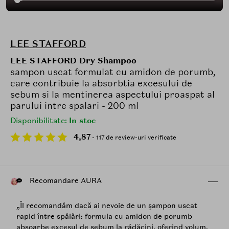
LEE STAFFORD
LEE STAFFORD Dry Shampoo
sampon uscat formulat cu amidon de porumb,
care contribuie la absorbtia excesului de
sebum si la mentinerea aspectului proaspat al
parului intre spalari - 200 ml
Disponibilitate:
In stoc
4,87
- 117 de review-uri verificate
Recomandare AURA
„Îl recomandăm dacă ai nevoie de un șampon uscat
rapid între spălări: formula cu amidon de porumb
absoarbe excesul de sebum la rădăcini, oferind volum,