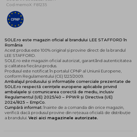
Cod memoX: F81235
SOLE.ro este magazin oficial al brandului LEE STAFFORD în
România
Acest produs este 100% original și provine direct de la brandul
LEE STAFFORD.
SOLE.ro este magazin oficial autorizat, garantând autenticitatea
și calitatea fiecărui produs.
Produsul este notificat în portalul CPNP al Uniunii Europene,
conform Regulamentului (CE) 1223/2009.
Ambalajul produsului și informațiile comerciale prezentate de
SOLE.ro respectă cerințele europene aplicabile privind
ambalajele și comunicarea corectă de mediu, inclusiv
Regulamentul (UE) 2025/40 – PPWR și Directiva (UE)
2024/825 – EmpCo.
Cumpără informat:
înainte de a comanda din orice magazin,
verifică dacă produsul provine din rețeaua oficială de distribuție
a brandului.
Vezi aici magazinele autorizate.