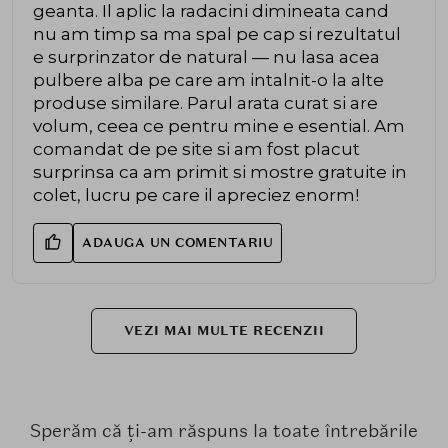
geanta. Il aplic la radacini dimineata cand
nu am timp sa ma spal pe cap si rezultatul
e surprinzator de natural — nu lasa acea
pulbere alba pe care am intalnit-o la alte
produse similare. Parul arata curat si are
volum, ceea ce pentru mine e esential. Am
comandat de pe site si am fost placut
surprinsa ca am primit si mostre gratuite in
colet, lucru pe care il apreciez enorm!
ADAUGA UN COMENTARIU
VEZI MAI MULTE RECENZII
Sperăm că ți-am răspuns la toate întrebările