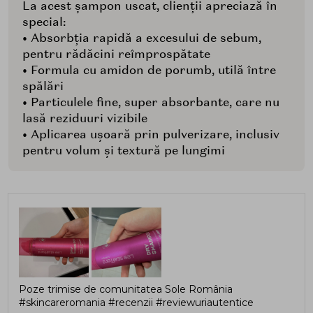
La acest șampon uscat, clienții apreciază în
special:
• Absorbția rapidă a excesului de sebum,
pentru rădăcini reîmprospătate
• Formula cu amidon de porumb, utilă între
spălări
• Particulele fine, super absorbante, care nu
lasă reziduuri vizibile
• Aplicarea ușoară prin pulverizare, inclusiv
pentru volum și textură pe lungimi
Poze trimise de comunitatea Sole România
#skincareromania #recenzii #reviewuriautentice