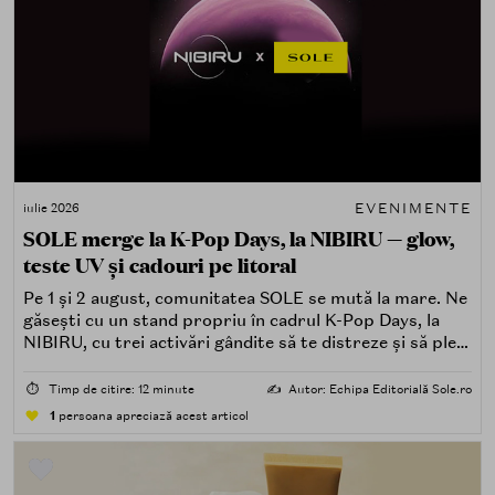
EVENIMENTE
iulie 2026
SOLE merge la K-Pop Days, la NIBIRU — glow,
teste UV și cadouri pe litoral
Pe 1 și 2 august, comunitatea SOLE se mută la mare. Ne
găsești cu un stand propriu în cadrul K-Pop Days, la
NIBIRU, cu trei activări gândite să te distreze și să pleci
acasă cu ceva în plus.
⏱️
Timp de citire: 12 minute
✍️
Autor: Echipa Editorială Sole.ro
1
persoana apreciază acest articol