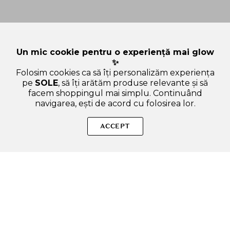
Un mic cookie pentru o experiență mai glow
✨
Folosim cookies ca să îți personalizăm experiența
pe
SOLE
, să îți arătăm produse relevante și să
facem shoppingul mai simplu. Continuând
navigarea, ești de acord cu folosirea lor.
Sperăm că ți-am răspuns la toate întrebările despre LEE
STAFFORD Dry Shampoo - sampon uscat formulat cu amidon
ACCEPT
de porumb, care contribuie la absorbtia excesului de sebum si
la mentinerea aspectului proaspat al parului intre spalari -
200 ml. Dacă ai și alte curiozități, nu ezita să ne scrii!
ADAUGA IN COS
SOLE – beauty fără zgomot.
Produse autentice, conforme UE, alese responsabil.