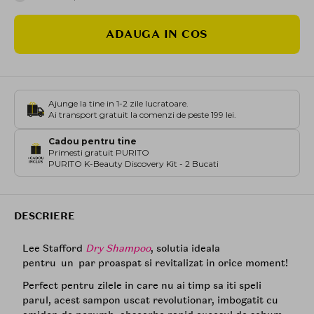
ADAUGA IN COS
Ajunge la tine in 1-2 zile lucratoare.
Ai transport gratuit la comenzi de peste 199 lei.
Cadou pentru tine
Primesti gratuit PURITO
PURITO K-Beauty Discovery Kit - 2 Bucati
DESCRIERE
Lee Stafford
Dry Shampoo
, solutia ideala
pentru un par proaspat si revitalizat in orice moment!
Perfect pentru zilele in care nu ai timp sa iti speli
parul, acest sampon uscat revolutionar, imbogatit cu