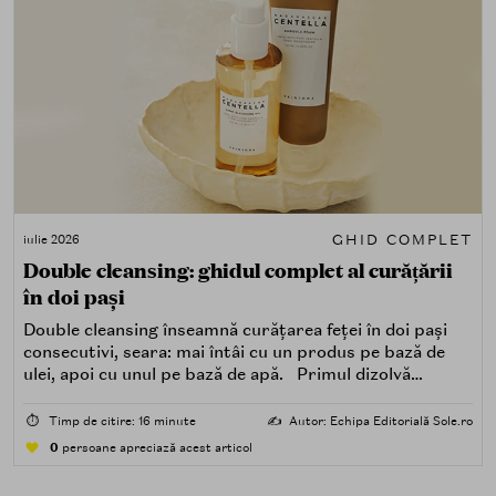
GHID COMPLET
iulie 2026
Double cleansing: ghidul complet al curățării
în doi pași
Double cleansing înseamnă curățarea feței în doi pași
consecutivi, seara: mai întâi cu un produs pe bază de
ulei, apoi cu unul pe bază de apă. Primul dizolvă
impuritățile grase — SPF, machiaj, sebum, particule de
poluare. Al doilea îndepărtează impuritățile solubile în
⏱️
Timp de citire: 16 minute
✍️
Autor: Echipa Editorială Sole.ro
apă — transpirație, praf, reziduuri.
0
persoane apreciază acest articol