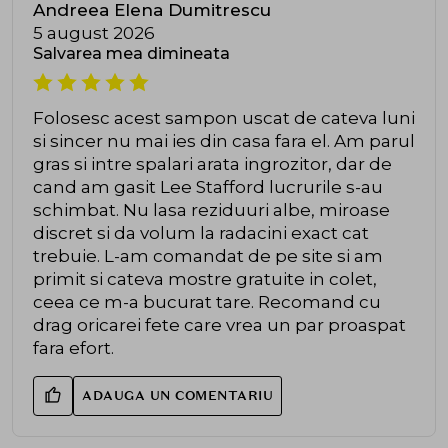
Andreea Elena Dumitrescu
5 august 2026
Salvarea mea dimineata
Folosesc acest sampon uscat de cateva luni
si sincer nu mai ies din casa fara el. Am parul
gras si intre spalari arata ingrozitor, dar de
cand am gasit Lee Stafford lucrurile s-au
schimbat. Nu lasa reziduuri albe, miroase
discret si da volum la radacini exact cat
trebuie. L-am comandat de pe site si am
primit si cateva mostre gratuite in colet,
ceea ce m-a bucurat tare. Recomand cu
drag oricarei fete care vrea un par proaspat
fara efort.
ADAUGA UN COMENTARIU