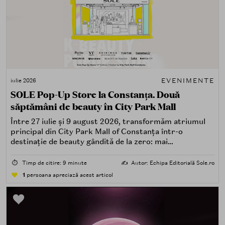
EVENIMENTE
iulie 2026
SOLE Pop-Up Store la Constanța. Două
săptămâni de beauty în City Park Mall
Între 27 iulie și 9 august 2026, transformăm atriumul
principal din City Park Mall of Constanța într-o
destinație de beauty gândită de la zero: mai
spectaculoasă, mai interactivă și mai aproape de felul în
care îți place, de fapt, să descoperi produse — testând,
⏱️
Timp de citire: 9 minute
✍️
Autor: Echipa Editorială Sole.ro
atingând, comparând, întrebând.
1
persoana apreciază acest articol