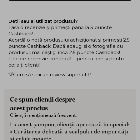
Detii sau ai utilizat produsul?
Lasă o recenzie și primești până la 5 puncte
Cashback!
Acordă o notă produsului achiziționat și primești 2.5
puncte Cashback. Dacă adaugi și o fotografie cu
produsul, mai câștigi încă 2.5 puncte Cashback!
Fiecare recenzie contează – pentru tine și pentru
ceilalți clienți!
💡Cum să scrii un review super util?
Ce spun clienții despre
acest produs
Clienții menționează frecvent:
La acest șampon, clienții apreciază în special:
• Curățarea delicată a scalpului de impurități
și celule moarte