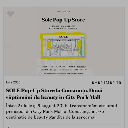
EVENIMENTE
iulie 2026
SOLE Pop-Up Store la Constanța. Două
săptămâni de beauty în City Park Mall
Între 27 iulie și 9 august 2026, transformăm atriumul
principal din City Park Mall of Constanța într-o
destinație de beauty gândită de la zero: mai
spectaculoasă, mai interactivă și mai aproape de felul în