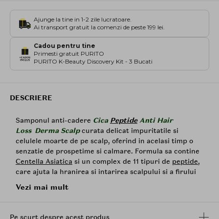
Ajunge la tine in 1-2 zile lucratoare.
Ai transport gratuit la comenzi de peste 199 lei.
Cadou pentru tine
Primesti gratuit PURITO
PURITO K-Beauty Discovery Kit - 3 Bucati
DESCRIERE
Samponul anti-cadere
Cica
Peptide
Anti Hair
Loss Derma Scalp
curata delicat impuritatile si
celulele moarte de pe scalp, oferind in acelasi timp o
senzatie de prospetime si calmare. Formula sa contine
Centella Asiatica
si un complex de 11 tipuri de
peptide
,
care ajuta la hranirea si intarirea scalpului si a firului
de par.
Vezi mai mult
Curatare profunda a scalpului - Formula cu PHA
(gluconolactona) produce o spuma bogata care
Pe scurt despre acest produs
elimina impuritatile, excesul de sebum si