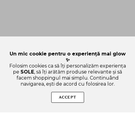
Un mic cookie pentru o experiență mai glow
✨
Folosim cookies ca să îți personalizăm experiența
pe
SOLE
, să îți arătăm produse relevante și să
facem shoppingul mai simplu. Continuând
navigarea, ești de acord cu folosirea lor.
Sperăm că ți-am răspuns la toate întrebările despre SOME BY
MI Cica Peptide Anti Hair Loss Derma Scalp Shampoo -
ACCEPT
sampon formulat cu Centella Asiatica CICA si complex de 11
peptide, care contribuie la curatarea scalpului si la metinerea
senzatiei de prospetime si calmare - 285 ml. Dacă ai și alte
curiozități, nu ezita să ne scrii!
ADAUGA IN COS