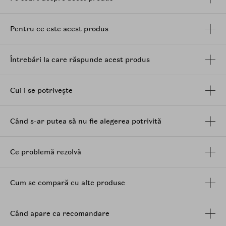
particulele fine de praf, lasand scalpul curat si
revigorat.
Pentru ce este acest produs
Ingrijire intensiva pentru scalp si par - Complexul
cu 4 tipuri de CICA, impreuna cu 11 tipuri de
peptide
si biotina, ofera scalpului nutrienti
Întrebări la care răspunde acest produs
esentiali, intarind radacina parului si
mentinandu-l sanatos si rezistent.
Formula blanda si sigura - Testat pe scalp
Cui i se potrivește
sensibil, samponul nu contine silicon si curata
delicat, fiind potrivit pentru utilizarea zilnica.
Are o textura lichida transparenta care, la
Când s-ar putea să nu fie alegerea potrivită
contactul cu apa, se transforma intr-o spuma
bogata si densa, oferind o senzatie de prospetime
si confort.
Ce problemă rezolvă
Cum se compară cu alte produse
Când apare ca recomandare