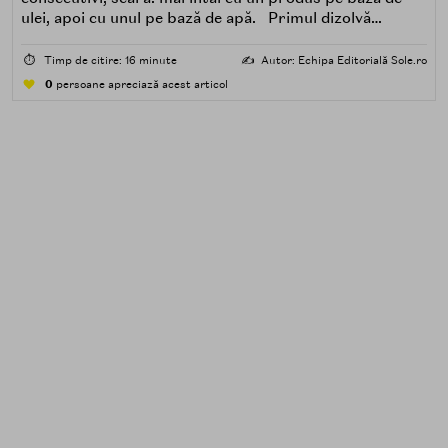
ulei, apoi cu unul pe bază de apă. Primul dizolvă
impuritățile grase — SPF, machiaj, sebum, particule de
poluare. Al doilea îndepărtează impuritățile solubile în
⏱️
Timp de citire: 16 minute
✍️
Autor: Echipa Editorială Sole.ro
apă — transpirație, praf, reziduuri.
0
persoane apreciază acest articol