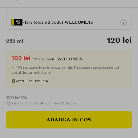
-15% folosind codul
WELCOME15
i
120 lei
285 ml
102 lei
folosind codul
WELCOME15
Ai 15% reducere la prima comandă. Reducerea se aplică pe tot
coșul de cumpărături.
Pretul include TVA
35.79 lei/100ml
i
Cel mai mic pret din ultimele 30 de zile
ADAUGA IN COS