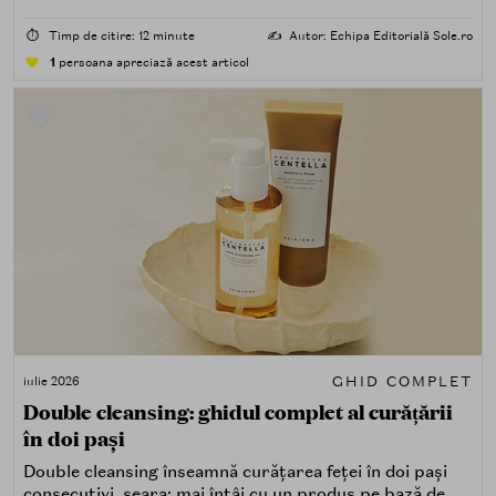
acasă cu ceva în plus.
⏱️
Timp de citire: 12 minute
✍️
Autor: Echipa Editorială Sole.ro
1
persoana apreciază acest articol
GHID COMPLET
iulie 2026
Double cleansing: ghidul complet al curățării
în doi pași
Double cleansing înseamnă curățarea feței în doi pași
consecutivi, seara: mai întâi cu un produs pe bază de