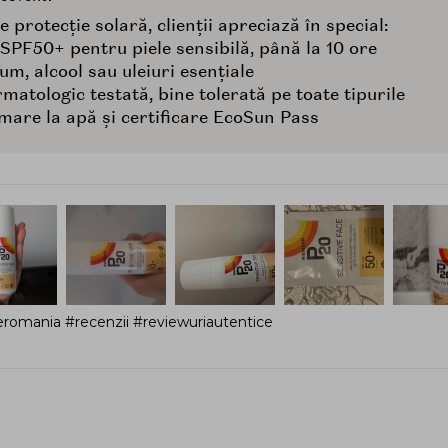
protecție solară, clienții apreciază în special:
 SPF50+ pentru piele sensibilă, până la 10 ore
m, alcool sau uleiuri esențiale
rmatologic testată, bine tolerată pe toate tipurile
 mare la apă și certificare EcoSun Pass
romania #recenzii #reviewuriautentice