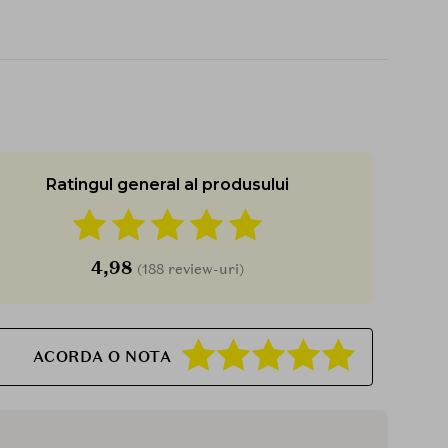
Ratingul general al produsului
4,98
(188 review-uri)
ACORDA O NOTA