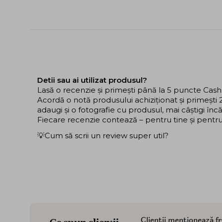
Detii sau ai utilizat produsul?
Lasă o recenzie și primești până la 5 puncte Cas
Acordă o notă produsului achiziționat și primeșt
adaugi și o fotografie cu produsul, mai câștigi în
Fiecare recenzie contează – pentru tine și pentru ce
💡Cum să scrii un review super util?
Ce spun clienții
Clienții menționează f