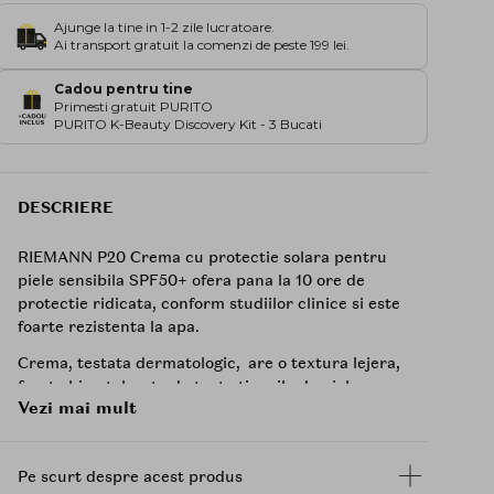
Ajunge la tine in 1-2 zile lucratoare.
Ai transport gratuit la comenzi de peste 199 lei.
Cadou pentru tine
Primesti gratuit PURITO
PURITO K-Beauty Discovery Kit - 3 Bucati
DESCRIERE
RIEMANN P20 Crema cu protectie solara pentru
piele sensibila SPF50+ ofera pana la 10 ore de
protectie ridicata, conform studiilor clinice si este
foarte rezistenta la apa.
Crema, testata dermatologic, are o textura lejera,
foarte bine tolerata de toate tipurile de piele.
Vezi mai mult
Protectia UVA este mai mult decat dublul
cerintelor la nivel european, are o rezistenta la
apa foarte mare si este vegana.
Pe scurt despre acest produs
Nu contine parfum, alcool sau uleiuri esentiale,