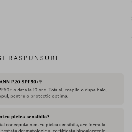
SI RASPUNSURI
EMANN P20 SPF50+?
0+ o data la 10 ore. Totusi, reaplic-o dupa baie,
opul, pentru o protectie optima.
tru pielea sensibila?
 conceputa pentru pielea sensibila, are formula
nd testata dermatologic si certificata hipoalergenic.