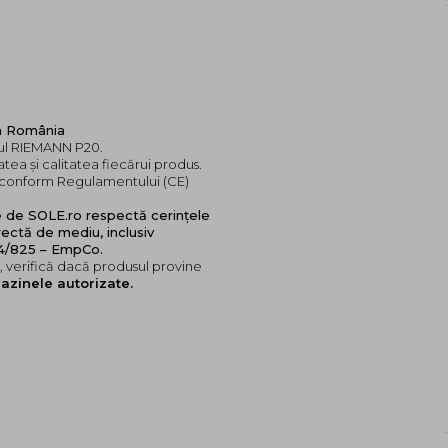
în România
dul RIEMANN P20.
tea și calitatea fiecărui produs.
e, conform Regulamentului (CE)
e de SOLE.ro respectă cerințele
ectă de mediu, inclusiv
24/825 – EmpCo.
 verifică dacă produsul provine
azinele autorizate.