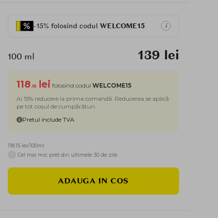
-15% folosind codul
WELCOME15
i
139 lei
100 ml
118
lei
folosind codul
WELCOME15
.15
Ai 15% reducere la prima comandă. Reducerea se aplică
pe tot coșul de cumpărături.
Pretul include TVA
118.15 lei/100ml
i
Cel mai mic pret din ultimele 30 de zile
ADAUGA IN COS