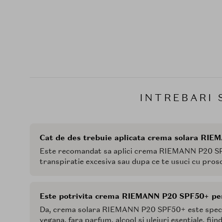
INTREBARI 
Cat de des trebuie aplicata crema solara RI
Este recomandat sa aplici crema RIEMANN P20 SPF5
transpiratie excesiva sau dupa ce te usuci cu pros
Este potrivita crema RIEMANN P20 SPF50+ pen
Da, crema solara RIEMANN P20 SPF50+ este special
vegana, fara parfum, alcool si uleiuri esentiale, fii