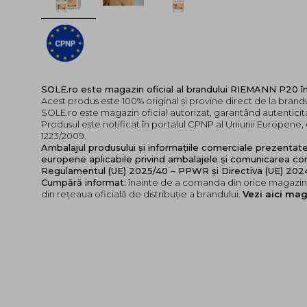
SOLE.ro este magazin oficial al brandului RIEMANN P20 
Acest produs este 100% original și provine direct de la bran
SOLE.ro este magazin oficial autorizat, garantând autenticita
Produsul este notificat în portalul CPNP al Uniunii Europen
1223/2009.
Ambalajul produsului și informațiile comerciale prezentat
europene aplicabile privind ambalajele și comunicarea cor
Regulamentul (UE) 2025/40 – PPWR și Directiva (UE) 20
Cumpără informat:
înainte de a comanda din orice magazin,
din rețeaua oficială de distribuție a brandului.
Vezi aici mag