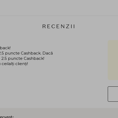
RECENZII
hback!
i 2.5 puncte Cashback. Dacă
că 2.5 puncte Cashback!
ilalți clienți!
recvent: