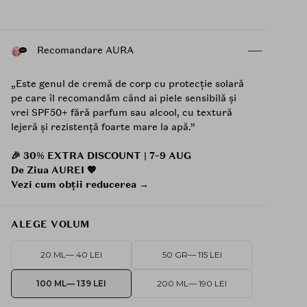
Recomandare AURA
„Este genul de cremă de corp cu protecție solară
pe care îl recomandăm când ai piele sensibilă și
vrei SPF50+ fără parfum sau alcool, cu textură
lejeră și rezistență foarte mare la apă.”
🎉 30% EXTRA DISCOUNT | 7–9 AUG
De Ziua AUREI 💖
Vezi cum obții reducerea →
ALEGE VOLUM
20 ML
— 40 LEI
50 GR
— 115 LEI
100 ML
— 139 LEI
200 ML
— 190 LEI