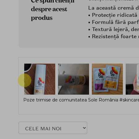
despre acest
La această cremă de 
• Protecție ridicată
produs
• Formulă fără parfu
• Textură lejeră, de
• Rezistență foarte
Poze trimise de comunitatea Sole România #skincare