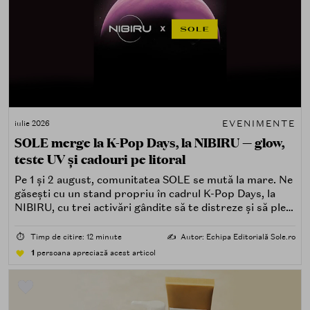
EVENIMENTE
iulie 2026
SOLE merge la K-Pop Days, la NIBIRU — glow,
teste UV și cadouri pe litoral
Pe 1 și 2 august, comunitatea SOLE se mută la mare. Ne
găsești cu un stand propriu în cadrul K-Pop Days, la
NIBIRU, cu trei activări gândite să te distreze și să pleci
acasă cu ceva în plus.
⏱️
Timp de citire: 12 minute
✍️
Autor: Echipa Editorială Sole.ro
1
persoana apreciază acest articol