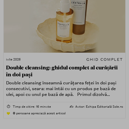
GHID COMPLET
iulie 2026
Double cleansing: ghidul complet al curățării
în doi pași
Double cleansing înseamnă curățarea feței în doi pași
consecutivi, seara: mai întâi cu un produs pe bază de
ulei, apoi cu unul pe bază de apă. Primul dizolvă
impuritățile grase — SPF, machiaj, sebum, particule de
poluare. Al doilea îndepărtează impuritățile solubile în
⏱️
Timp de citire: 16 minute
✍️
Autor: Echipa Editorială Sole.ro
apă — transpirație, praf, reziduuri.
0
persoane apreciază acest articol