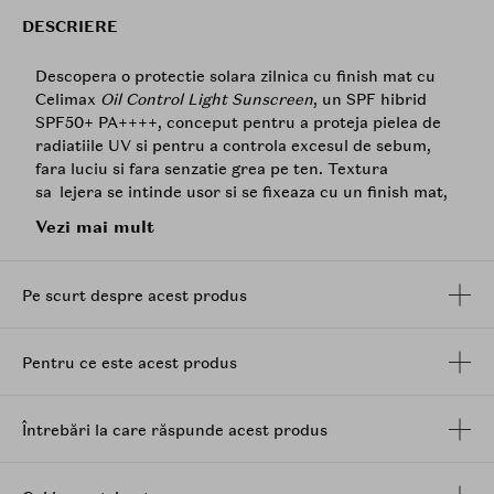
DESCRIERE
Descopera o protectie solara zilnica cu finish mat cu
Celimax
Oil Control Light Sunscreen
, un SPF hibrid
SPF50+ PA++++, conceput pentru a proteja pielea de
radiatiile UV si pentru a controla excesul de sebum,
fara luciu si fara senzatie grea pe ten. Textura
sa lejera se intinde usor si se fixeaza cu un finish mat,
ajutand la reducerea aspectului lucios pe parcursul
Vezi mai mult
zilei.
Formula hibrida combina filtre minerale si chimice
Pe scurt despre acest produs
pentru o protectie cu spectru larg, in timp ce
structura usoara permite utilizarea zilnica, inclusiv sub
machiaj, fara incarcare sau efect gras.
Pentru ce este acest produs
Compozitia este completata de
niacinamida
, care
contribuie la imbunatatirea aspectului pielii si la
echilibrarea sebumului, alaturi de ingrediente cu rol
Întrebări la care răspunde acest produs
hidratant precum
acidul hialuronic
, care ajuta la
mentinerea nivelului optim de hidratare. In plus,