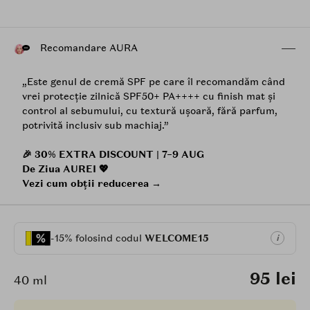
Recomandare AURA
„Este genul de cremă SPF pe care îl recomandăm când
vrei protecție zilnică SPF50+ PA++++ cu finish mat și
control al sebumului, cu textură ușoară, fără parfum,
potrivită inclusiv sub machiaj.”
🎉 30% EXTRA DISCOUNT | 7–9 AUG
De Ziua AUREI 💖
Vezi cum obții reducerea →
-15% folosind codul
WELCOME15
i
95 lei
40 ml