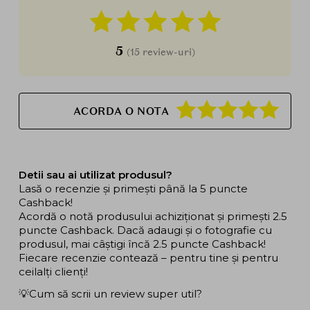
5
(15 review-uri)
ACORDA O NOTA
Detii sau ai utilizat produsul?
Lasă o recenzie și primești până la 5 puncte
Cashback!
Acordă o notă produsului achiziționat și primești 2.5
puncte Cashback. Dacă adaugi și o fotografie cu
produsul, mai câștigi încă 2.5 puncte Cashback!
Fiecare recenzie contează – pentru tine și pentru
ceilalți clienți!
💡Cum să scrii un review super util?