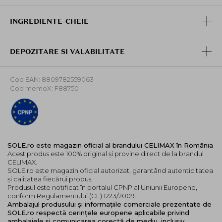
confortului pielii.
Aplica zilnic o cantitate echivalenta cu lungimea a doua
INGREDIENTE-CHEIE
degete pe fata, gat si urechi, ca ultim pas al rutinei de
ingrijire de dimineata, cu aproximativ 15 minute inainte
de a iesi din casa. Produsul trebuie intins uniform prin
DEPOZITARE SI VALABILITATE
miscari usoare, fara a uita zonele de la marginea liniei
parului, si lasat sa se fixeze complet inainte de
Cod EAN: 8809782559063
aplicarea machiajului. Pentru a mentine integritatea
Cod memoX: F88750
barierei protectoare pe parcursul intregii zile, se
recomanda reaplicarea la fiecare doua sau trei ore, in
special in perioadele de expunere directa sau daca
petreci timp langa ferestre.
SOLE.ro este magazin oficial al brandului CELIMAX în România
Acest produs este 100% original și provine direct de la brandul
CELIMAX.
SOLE.ro este magazin oficial autorizat, garantând autenticitatea
și calitatea fiecărui produs.
Produsul este notificat în portalul CPNP al Uniunii Europene,
conform Regulamentului (CE) 1223/2009.
Ambalajul produsului și informațiile comerciale prezentate de
SOLE.ro respectă cerințele europene aplicabile privind
ambalajele și comunicarea corectă de mediu, inclusiv