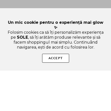
Un mic cookie pentru o experiență mai glow
✨
Folosim cookies ca să îți personalizăm experiența
pe
SOLE
, să îți arătăm produse relevante și să
facem shoppingul mai simplu. Continuând
navigarea, ești de acord cu folosirea lor.
Sperăm că ți-am răspuns la toate întrebările despre CELIMAX
Oil Control Light Sunscreen SPF 50+ PA++++, 40 ml - crema de
ACCEPT
fata formulata cu niacinamida si acid hialuronic, care
contribuie la protectia pielii de radiatiile UV si la mentinerea
hidratarii. Dacă ai și alte curiozități, nu ezita să ne scrii!
ADAUGA IN COS
SOLE – beauty fără zgomot.
Produse autentice, conforme UE, alese responsabil.