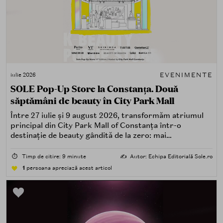
EVENIMENTE
iulie 2026
SOLE Pop-Up Store la Constanța. Două
săptămâni de beauty în City Park Mall
Între 27 iulie și 9 august 2026, transformăm atriumul
principal din City Park Mall of Constanța într-o
destinație de beauty gândită de la zero: mai
spectaculoasă, mai interactivă și mai aproape de felul în
care îți place, de fapt, să descoperi produse — testând,
⏱️
Timp de citire: 9 minute
✍️
Autor: Echipa Editorială Sole.ro
atingând, comparând, întrebând.
1
persoana apreciază acest articol