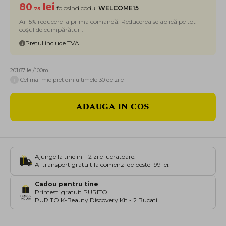
80
lei
folosind codul
WELCOME15
.75
Ai 15% reducere la prima comandă. Reducerea se aplică pe tot
coșul de cumpărături.
Pretul include TVA
201.87 lei/100ml
i
Cel mai mic pret din ultimele 30 de zile
ADAUGA IN COS
Ajunge la tine in 1-2 zile lucratoare.
Ai transport gratuit la comenzi de peste 199 lei.
Cadou pentru tine
Primesti gratuit PURITO
PURITO K-Beauty Discovery Kit - 2 Bucati