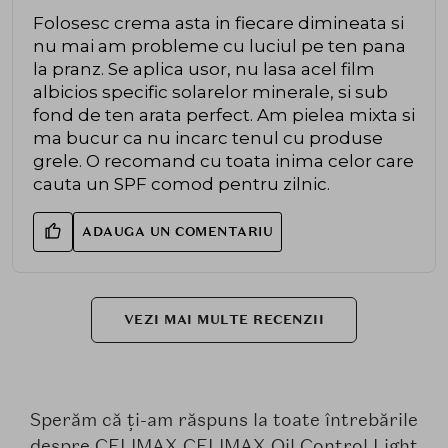
Folosesc crema asta in fiecare dimineata si
nu mai am probleme cu luciul pe ten pana
la pranz. Se aplica usor, nu lasa acel film
albicios specific solarelor minerale, si sub
fond de ten arata perfect. Am pielea mixta si
ma bucur ca nu incarc tenul cu produse
grele. O recomand cu toata inima celor care
cauta un SPF comod pentru zilnic.
ADAUGA UN COMENTARIU
VEZI MAI MULTE RECENZII
Sperăm că ți-am răspuns la toate întrebările
despre CELIMAX CELIMAX Oil Control Light