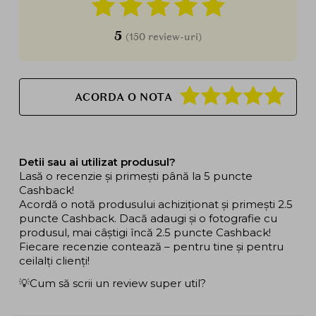
5
(150 review-uri)
ACORDA O NOTA
Detii sau ai utilizat produsul?
Lasă o recenzie și primești până la 5 puncte
Cashback!
Acordă o notă produsului achiziționat și primești 2.5
puncte Cashback. Dacă adaugi și o fotografie cu
produsul, mai câștigi încă 2.5 puncte Cashback!
Fiecare recenzie contează – pentru tine și pentru
ceilalți clienți!
💡Cum să scrii un review super util?