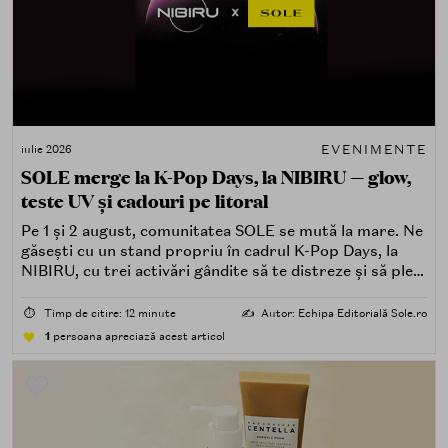
EVENIMENTE
iulie 2026
SOLE merge la K-Pop Days, la NIBIRU — glow,
teste UV și cadouri pe litoral
Pe 1 și 2 august, comunitatea SOLE se mută la mare. Ne
găsești cu un stand propriu în cadrul K-Pop Days, la
NIBIRU, cu trei activări gândite să te distreze și să pleci
acasă cu ceva în plus.
⏱️
Timp de citire: 12 minute
✍️
Autor: Echipa Editorială Sole.ro
1
persoana apreciază acest articol