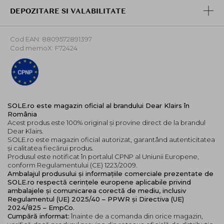
DEPOZITARE SI VALABILITATE
Cod EAN: 8809572891397
Cod memoX: F72424
SOLE.ro este magazin oficial al brandului Dear Klairs în
România
Acest produs este 100% original și provine direct de la brandul
Dear Klairs.
SOLE.ro este magazin oficial autorizat, garantând autenticitatea
și calitatea fiecărui produs.
Produsul este notificat în portalul CPNP al Uniunii Europene,
conform Regulamentului (CE) 1223/2009.
Ambalajul produsului și informațiile comerciale prezentate de
SOLE.ro respectă cerințele europene aplicabile privind
ambalajele și comunicarea corectă de mediu, inclusiv
Regulamentul (UE) 2025/40 – PPWR și Directiva (UE)
2024/825 – EmpCo.
Cumpără informat:
înainte de a comanda din orice magazin,