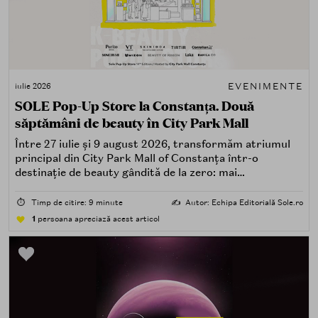
EVENIMENTE
iulie 2026
SOLE Pop-Up Store la Constanța. Două
săptămâni de beauty în City Park Mall
Între 27 iulie și 9 august 2026, transformăm atriumul
principal din City Park Mall of Constanța într-o
destinație de beauty gândită de la zero: mai
spectaculoasă, mai interactivă și mai aproape de felul în
care îți place, de fapt, să descoperi produse — testând,
⏱️
Timp de citire: 9 minute
✍️
Autor: Echipa Editorială Sole.ro
atingând, comparând, întrebând.
1
persoana apreciază acest articol