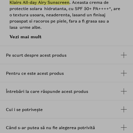
Klairs All-day Airy Sunscreen
. Aceasta crema de
protectie solara hidratanta, cu SPF 50+ PA++++*, are
o textura usoara, neaderenta, lasand un finisaj
proaspat si racoros pe piele, fara a fi grasa sau a
lasa urme albe.
Vezi mai mult
Protectia solara este formulata cu ingrediente blande
si, prin urmare, este potrivita pentru toate tipurile de
piele, chiar si pentru pielea sensibila. Se aplica bine,
Pe scurt despre acest produs
chiar si sub machiaj si se absoarbe rapid in piele.
Niacinamida
din formula inverseaza si previne semnele
de imbatranire, ilumineaza si netezeste pielea, calmand
Pentru ce este acest produs
in acelasi timp inflamatiile. Pantenolul ajuta la
imbunatatirea hidratarii, elasticitatii si aspectului
neted al pielii. Extractul de frunze de Aloe Barbadensis
Întrebări la care răspunde acest produs
ofera proprietati antiinflamatorii, antimicrobiene,
antioxidante si calmante pentru piele.
Nu contine coloranti artificiali, uleiuri esentiale si
Cui i se potrivește
parfumuri artificiale.
*Pentru a asigura siguranta si calitatea produsului,
Când s-ar putea să nu fie alegerea potrivită
Klairs a efectuat teste KFDA si ISO la 3 institutii de