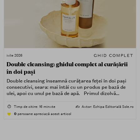
GHID COMPLET
iulie 2026
Double cleansing: ghidul complet al curățării
în doi pași
Double cleansing înseamnă curățarea feței în doi pași
consecutivi, seara: mai întâi cu un produs pe bază de
ulei, apoi cu unul pe bază de apă. Primul dizolvă
impuritățile grase — SPF, machiaj, sebum, particule de
poluare. Al doilea îndepărtează impuritățile solubile în
⏱️
Timp de citire: 16 minute
✍️
Autor: Echipa Editorială Sole.ro
apă — transpirație, praf, reziduuri.
0
persoane apreciază acest articol