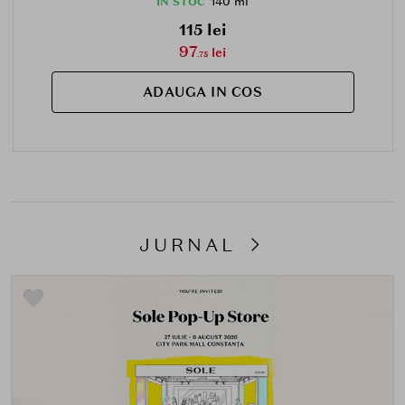
140 ml
IN STOC
115 lei
97
lei
.75
ADAUGA IN COS
JURNAL