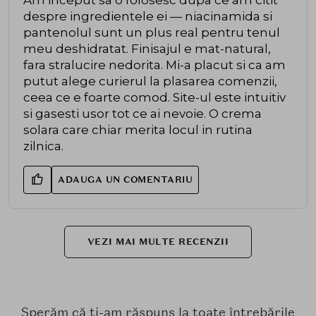
Am inceput sa o folosesc dupa ce am citit
despre ingredientele ei — niacinamida si
pantenolul sunt un plus real pentru tenul
meu deshidratat. Finisajul e mat-natural,
fara stralucire nedorita. Mi-a placut si ca am
putut alege curierul la plasarea comenzii,
ceea ce e foarte comod. Site-ul este intuitiv
si gasesti usor tot ce ai nevoie. O crema
solara care chiar merita locul in rutina
zilnica.
ADAUGA UN COMENTARIU
VEZI MAI MULTE RECENZII
Sperăm că ți-am răspuns la toate întrebările