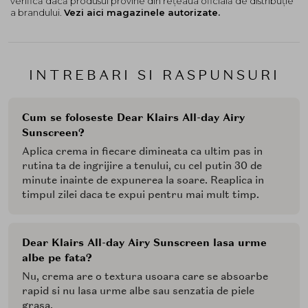
verifică dacă produsul provine din rețeaua oficială de distribuție
a brandului.
Vezi aici magazinele autorizate.
INTREBARI SI RASPUNSURI
Cum se foloseste Dear Klairs All-day Airy
Sunscreen?
Aplica crema in fiecare dimineata ca ultim pas in
rutina ta de ingrijire a tenului, cu cel putin 30 de
minute inainte de expunerea la soare. Reaplica in
timpul zilei daca te expui pentru mai mult timp.
Dear Klairs All-day Airy Sunscreen lasa urme
albe pe fata?
Nu, crema are o textura usoara care se absoarbe
rapid si nu lasa urme albe sau senzatia de piele
grasa.