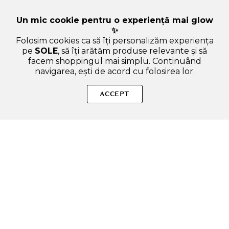
Un mic cookie pentru o experiență mai glow
✨
Folosim cookies ca să îți personalizăm experiența
pe
SOLE
, să îți arătăm produse relevante și să
facem shoppingul mai simplu. Continuând
navigarea, ești de acord cu folosirea lor.
Sperăm că ți-am răspuns la toate întrebările despre Dear
Klairs All-day Airy Crema de fata SPF 50 - Protectie UV si
ACCEPT
Hidratare Usoara pentru Ten Sensibil, 50 ml. Dacă ai și alte
curiozități, nu ezita să ne scrii!
ADAUGA IN COS
SOLE – beauty fără zgomot.
Produse autentice, conforme UE, alese responsabil.
Categorii Produse
Contul meu & SOLE CLUB