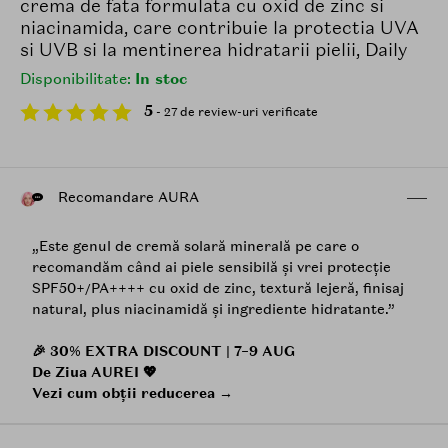
crema de fata formulata cu oxid de zinc si
niacinamida, care contribuie la protectia UVA
si UVB si la mentinerea hidratarii pielii, Daily
Disponibilitate:
In stoc
5
- 27 de review-uri verificate
Recomandare AURA
„Este genul de cremă solară minerală pe care o
recomandăm când ai piele sensibilă și vrei protecție
SPF50+/PA++++ cu oxid de zinc, textură lejeră, finisaj
natural, plus niacinamidă și ingrediente hidratante.”
🎉 30% EXTRA DISCOUNT | 7–9 AUG
De Ziua AUREI 💖
Vezi cum obții reducerea →