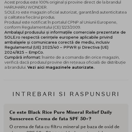
Acest produs este 100% original și provine direct de la brandul
HARUHARU WONDER.
SOLE.ro este magazin oficial autorizat, garantând autenticitatea
și calitatea fiecărui produs.
Produsul este notificat în portalul CPNP al Uniunii Europene,
conform Regulamentului (CE) 1223/2009.
Ambalajul produsului și informațiile comerciale prezentate de
SOLE.ro respectă cerințele europene aplicabile privind
ambalajele și comunicarea corectă de mediu, inclusiv
Regulamentul (UE) 2025/40 – PPWR și Directiva (UE)
2024/825 – EmpCo.
Cumpără informat:
înainte de a comanda din orice magazin,
verifică dacă produsul provine din rețeaua oficială de distribuție
a brandului.
Vezi aici magazinele autorizate.
INTREBARI SI RASPUNSURI
Ce este Black Rice Pure Mineral Relief Daily
Sunscreen Crema de fata SPF 50+?
O crema de fata cu filtru mineral pe baza de oxid de