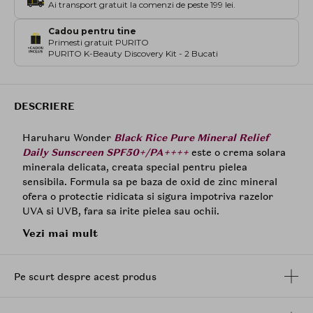
Ai transport gratuit la comenzi de peste 199 lei.
Cadou pentru tine
Primesti gratuit PURITO
PURITO K-Beauty Discovery Kit - 2 Bucati
DESCRIERE
Haruharu Wonder
Black Rice Pure Mineral Relief
Daily Sunscreen SPF50+/PA++++
este o crema solara
minerala delicata, creata special pentru pielea
sensibila. Formula sa pe baza de oxid de zinc mineral
ofera o protectie ridicata si sigura impotriva razelor
UVA si UVB, fara sa irite pielea sau ochii.
Vezi mai mult
Imbogatita cu ulei de tarate de orez infuzat cu orez
negru, cunoscut pentru efectele sale antioxidante,
crema ajuta la protejarea pielii de imbatranirea
Pe scurt despre acest produs
prematura cauzata de expunerea solara.
Niacinamida
uniformizeaza tonul pielii, in timp ce