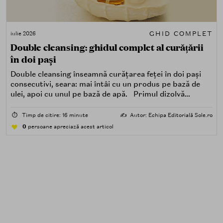
GHID COMPLET
iulie 2026
Double cleansing: ghidul complet al curățării
în doi pași
Double cleansing înseamnă curățarea feței în doi pași
consecutivi, seara: mai întâi cu un produs pe bază de
ulei, apoi cu unul pe bază de apă. Primul dizolvă
impuritățile grase — SPF, machiaj, sebum, particule de
poluare. Al doilea îndepărtează impuritățile solubile în
⏱️
Timp de citire: 16 minute
✍️
Autor: Echipa Editorială Sole.ro
apă — transpirație, praf, reziduuri.
0
persoane apreciază acest articol