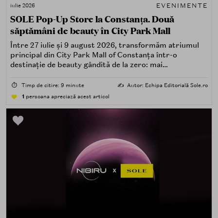
EVENIMENTE
iulie 2026
SOLE Pop-Up Store la Constanța. Două
săptămâni de beauty în City Park Mall
Între 27 iulie și 9 august 2026, transformăm atriumul
principal din City Park Mall of Constanța într-o
destinație de beauty gândită de la zero: mai
spectaculoasă, mai interactivă și mai aproape de felul în
care îți place, de fapt, să descoperi produse — testând,
⏱️
Timp de citire: 9 minute
✍️
Autor: Echipa Editorială Sole.ro
atingând, comparând, întrebând.
1
persoana apreciază acest articol