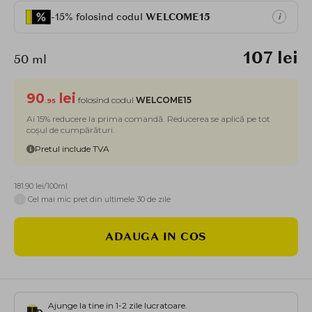
-15% folosind codul
WELCOME15
i
107 lei
50 ml
90
lei
folosind codul
WELCOME15
.95
Ai 15% reducere la prima comandă. Reducerea se aplică pe tot
coșul de cumpărături.
Pretul include TVA
181.90 lei/100ml
i
Cel mai mic pret din ultimele 30 de zile
ADAUGA IN COS
Ajunge la tine in 1-2 zile lucratoare.