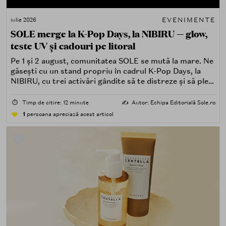
EVENIMENTE
iulie 2026
SOLE merge la K-Pop Days, la NIBIRU — glow,
teste UV și cadouri pe litoral
Pe 1 și 2 august, comunitatea SOLE se mută la mare. Ne
găsești cu un stand propriu în cadrul K-Pop Days, la
NIBIRU, cu trei activări gândite să te distreze și să pleci
acasă cu ceva în plus.
⏱️
Timp de citire: 12 minute
✍️
Autor: Echipa Editorială Sole.ro
1
persoana apreciază acest articol