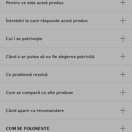
acidul hialuronic
,
glicerina
si ceramidele mentin
Pentru ce este acest produs
hidratarea si intaresc bariera cutanata. Extracte
naturale precum floarea-soarelui, moringa si
Houttuynia Cordata completeaza formula, oferind
Întrebări la care răspunde acest produs
calmare si vitalitate.
Textura lejera cu finisaj natural se absoarbe rapid, fara
Cui i se potrivește
senzatie lipicioasa sau pelicula alba, fiind ideala pentru
utilizare zilnica, chiar si sub machiaj.
Când s-ar putea să nu fie alegerea potrivită
Beneficii:
Protectie solara minerala cu SPF50+/PA++++,
ideala pentru pielea sensibila
Ce problemă rezolvă
Ajuta la prevenirea imbatranirii premature
cauzate de radiatiile UV
Uniformizeaza tonul pielii si imbunatateste
Cum se compară cu alte produse
elasticitatea
Hidrateaza si intareste bariera cutanata
Calmeaza si ofera vitalitate
Când apare ca recomandare
CUM SE FOLOSESTE