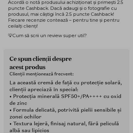
Acordă o notă produsului achiziționat și primești 2.5
puncte Cashback. Dacă adaugi și o fotografie cu
produsul, mai câștigi încă 2.5 puncte Cashback!
Fiecare recenzie contează – pentru tine și pentru
ceilalți clienți!
💡Cum să scrii un review super util?
Ce spun clienții despre
acest produs
Clienții menționează frecvent:
La această cremă de față cu protecție solară,
clienții apreciază în special:
• Protecția minerală SPF50+/PA++++ cu oxid
de zinc
• Formula delicată, potrivită pielii sensibile și
zonei ochilor
• Textura lejeră, finisaj natural, fără peliculă
albă sau lipicios