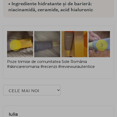
• Ingrediente hidratante și de barieră:
niacinamidă, ceramide, acid hialuronic
Poze trimise de comunitatea Sole România
#skincareromania #recenzii #reviewuriautentice
Iulia