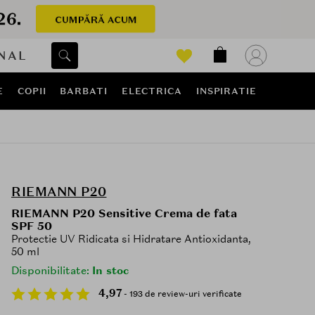
NAL
E
COPII
BARBATI
ELECTRICA
INSPIRATIE
RIEMANN P20
RIEMANN P20 Sensitive Crema de fata
SPF 50
Protectie UV Ridicata si Hidratare Antioxidanta,
50 ml
Disponibilitate:
In stoc
4,97
- 193 de review-uri verificate