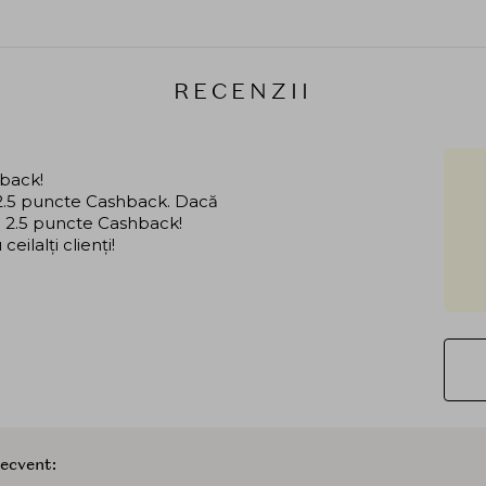
RECENZII
hback!
i 2.5 puncte Cashback. Dacă
că 2.5 puncte Cashback!
ilalți clienți!
recvent: