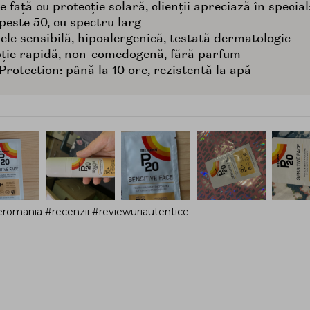
față cu protecție solară, clienții apreciază în special
peste 50, cu spectru larg
ele sensibilă, hipoalergenică, testată dermatologic
bție rapidă, non-comedogenă, fără parfum
Protection: până la 10 ore, rezistentă la apă
romania #recenzii #reviewuriautentice