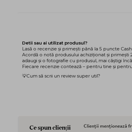
Detii sau ai utilizat produsul?
Lasă o recenzie și primești până la 5 puncte Cas
Acordă o notă produsului achiziționat și primeșt
adaugi și o fotografie cu produsul, mai câștigi în
Fiecare recenzie contează – pentru tine și pentru ce
💡Cum să scrii un review super util?
Ce spun clienții
Clienții menționează f