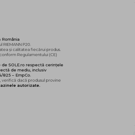
în România
dul RIEMANN P20.
tea și calitatea fiecărui produs.
e, conform Regulamentului (CE)
e de SOLE.ro respectă cerințele
ectă de mediu, inclusiv
24/825 – EmpCo.
 verifică dacă produsul provine
azinele autorizate.