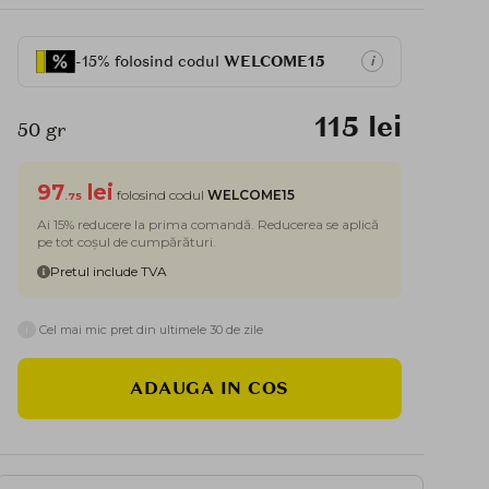
-15% folosind codul
WELCOME15
i
115 lei
50 gr
97
lei
folosind codul
WELCOME15
.75
Ai 15% reducere la prima comandă. Reducerea se aplică
pe tot coșul de cumpărături.
Pretul include TVA
i
Cel mai mic pret din ultimele 30 de zile
ADAUGA IN COS