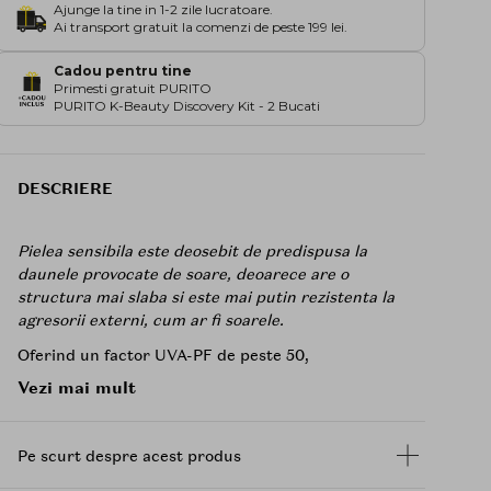
Ajunge la tine in 1-2 zile lucratoare.
Ai transport gratuit la comenzi de peste 199 lei.
Cadou pentru tine
Primesti gratuit PURITO
PURITO K-Beauty Discovery Kit - 2 Bucati
DESCRIERE
Pielea sensibila este deosebit de predispusa la
daunele provocate de soare, deoarece are o
structura mai slaba si este mai putin rezistenta la
agresorii externi, cum ar fi soarele.
Oferind un factor UVA-PF de peste 50,
formula din noua crema solara cu spectru larg
Vezi mai mult
Riemann P20
Sensitive Face
a fost dezvoltata
special pentru tipul de piele sensibila si include
ingrediente active cunoscute pentru a asigura
Pe scurt despre acest produs
hidratarea, pentru a sustine bariera cutanata si