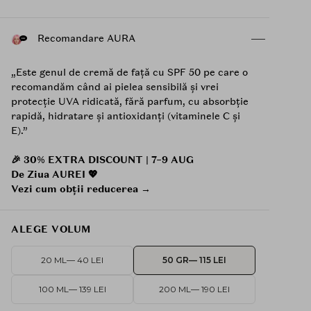
Recomandare AURA
„Este genul de cremă de față cu SPF 50 pe care o
recomandăm când ai pielea sensibilă și vrei
protecție UVA ridicată, fără parfum, cu absorbție
rapidă, hidratare și antioxidanți (vitaminele C și
E).”
🎉 30% EXTRA DISCOUNT | 7–9 AUG
De Ziua AUREI 💖
Vezi cum obții reducerea →
ALEGE VOLUM
20 ML
— 40 LEI
50 GR
— 115 LEI
100 ML
— 139 LEI
200 ML
— 190 LEI