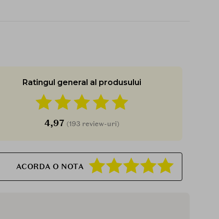
Produsul este aprobat EcoSun Pass, necontinand
filtre UV nocive pentru viata acvatica.
->
Hipoalergenica
Ingredientele sunt atent selectate pentru a
minimiza riscul de reactii alergice.
Mod de utilizare:
Ratingul general al produsului
Aplicati generos si uniform cu 15 minute inainte de
expunerea la soare, asigurandu-va ca nu sunt
omise zone. Utilizati 2 pompe pentru acoperirea
fetei adultilor. Frecati bine si lasati sa se absoarba
4,97
(193 review-uri)
complet inainte de a intra in contact cu textilele.
Tips:
Aplicarea unei cantitati prea mici de
protectie solara va reduce semnificativ nivelul de
protectie- acordati o atentie deosebita zonelor
ACORDA O NOTA
vulnerabile, cum ar fi urechile, nasul si gatul.
Reaplicati intotdeauna dupa transpiratie excesiva
sau dupa uscarea cu prosopul. Poate fi folosit sub
machiaj sau orice alte produse cosmetice - doar
lasati P20 sa se absoarba timp de 15 minute