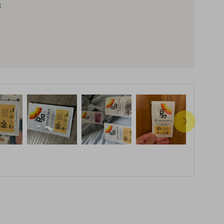
inainte de a le aplica.
:
SENSITIVE FACE este testata dermatologic pentru
pielea sensibila, nu contine parfum si este vegana.