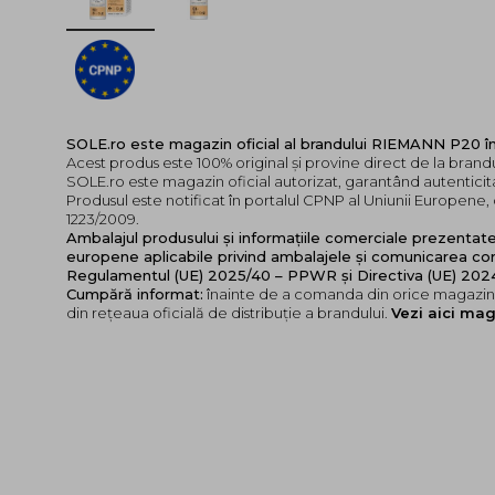
SOLE.ro este magazin oficial al brandului RIEMANN P20 
Acest produs este 100% original și provine direct de la bran
SOLE.ro este magazin oficial autorizat, garantând autenticita
Produsul este notificat în portalul CPNP al Uniunii Europen
1223/2009.
Ambalajul produsului și informațiile comerciale prezentat
europene aplicabile privind ambalajele și comunicarea cor
Regulamentul (UE) 2025/40 – PPWR și Directiva (UE) 20
Cumpără informat:
înainte de a comanda din orice magazin,
din rețeaua oficială de distribuție a brandului.
Vezi aici mag