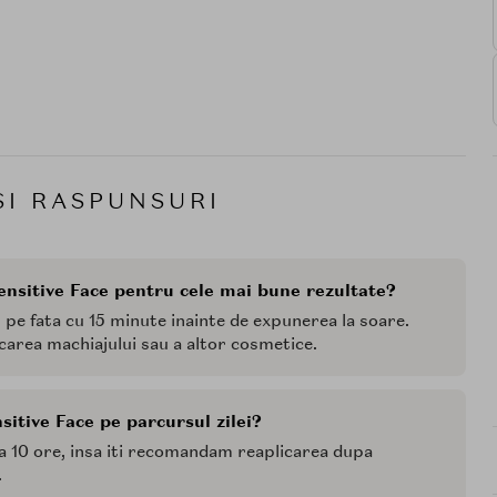
SI RASPUNSURI
nsitive Face pentru cele mai bune rezultate?
pe fata cu 15 minute inainte de expunerea la soare.
carea machiajului sau a altor cosmetice.
itive Face pe parcursul zilei?
a 10 ore, insa iti recomandam reaplicarea dupa
.