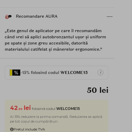
Recomandare AURA
„Este genul de aplicator pe care îl recomandăm
când vrei să aplici autobronzantul ușor și uniform
pe spate și zone greu accesibile, datorită
materialului catifelat și mânerelor ergonomice.”
-15% folosind codul
WELCOME15
i
50 lei
42
lei
folosind codul
WELCOME15
.50
Ai 15% reducere la prima comandă. Reducerea se aplică
pe tot coșul de cumpărături.
Pretul include TVA