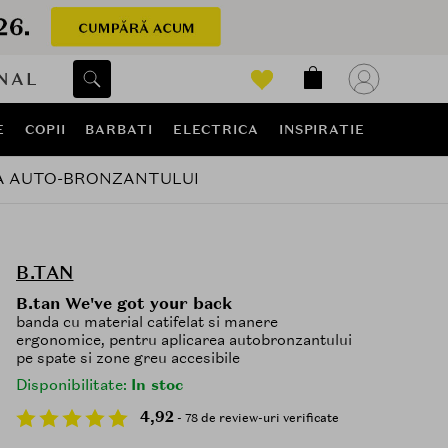
NAL
E
COPII
BARBATI
ELECTRICA
INSPIRATIE
A AUTO-BRONZANTULUI
B.TAN
B.tan We've got your back
banda cu material catifelat si manere
ergonomice, pentru aplicarea autobronzantului
pe spate si zone greu accesibile
Disponibilitate:
In stoc
4,92
- 78 de review-uri verificate