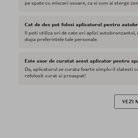
pe spate cu miscari usoare, ca si cum ai sterge zo
Cat de des pot folosi aplicatorul pentru autob
Il poti utiliza ori de cate ori aplici autobronzantu
dupa preferintele tale personale.
Este usor de curatat acest aplicator pentru sp
Da, aplicatorul se curata foarte simplu-il clatesti c
refolosit curat si proaspat!
VEZI 