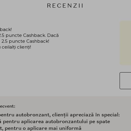
RECENZII
hback!
i 2.5 puncte Cashback. Dacă
că 2.5 puncte Cashback!
ilalți clienți!
recvent:
entru autobronzant, clienții apreciază în special:
ă pentru aplicarea autobronzantului pe spate
lat, pentru o aplicare mai uniformă