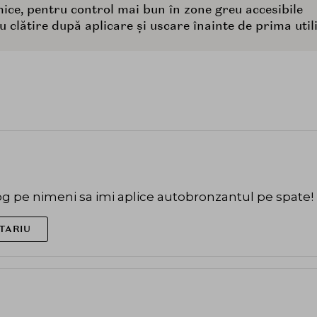
ce, pentru control mai bun în zone greu accesibile
cu clătire după aplicare și uscare înainte de prima util
og pe nimeni sa imi aplice autobronzantul pe spate!
TARIU