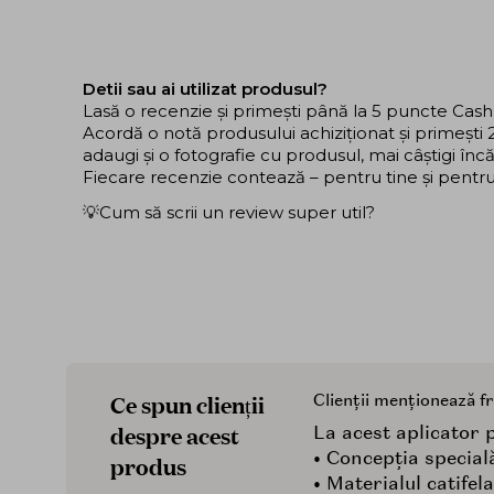
Detii sau ai utilizat produsul?
Lasă o recenzie și primești până la 5 puncte Cas
Acordă o notă produsului achiziționat și primeșt
adaugi și o fotografie cu produsul, mai câștigi în
Fiecare recenzie contează – pentru tine și pentru ce
💡Cum să scrii un review super util?
Ce spun clienții
Clienții menționează f
despre acest
La acest aplicator p
• Concepția special
produs
• Materialul catife