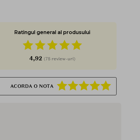
Ratingul general al produsului
4,92
(78 review-uri)
ACORDA O NOTA