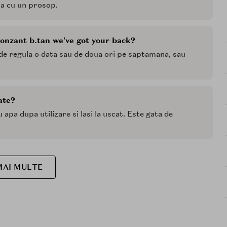
na cu un prosop.
ronzant b.tan we've got your back?
l, de regula o data sau de doua ori pe saptamana, sau
ate?
u apa dupa utilizare si lasi la uscat. Este gata de
MAI MULTE