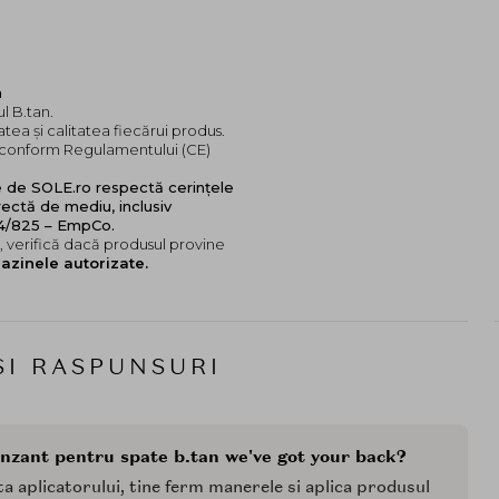
a
l B.tan.
tea și calitatea fiecărui produs.
e, conform Regulamentului (CE)
e de SOLE.ro respectă cerințele
ectă de mediu, inclusiv
24/825 – EmpCo.
 verifică dacă produsul provine
azinele autorizate.
SI RASPUNSURI
onzant pentru spate b.tan we've got your back?
 aplicatorului, tine ferm manerele si aplica produsul