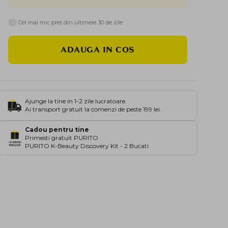
i
Cel mai mic pret din ultimele 30 de zile
ADAUGA IN COS
Ajunge la tine in 1-2 zile lucratoare.
Ai transport gratuit la comenzi de peste 199 lei.
Cadou pentru tine
Primesti gratuit PURITO
PURITO K-Beauty Discovery Kit - 2 Bucati