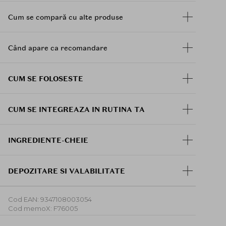
Cum se compară cu alte produse
Când apare ca recomandare
CUM SE FOLOSESTE
CUM SE INTEGREAZA IN RUTINA TA
INGREDIENTE-CHEIE
DEPOZITARE SI VALABILITATE
Cod EAN: 9347108003054
Cod memoX: F76005