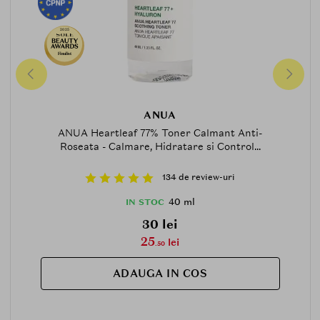
2025
Finalist
ANUA
ANUA Heartleaf 77% Toner Calmant Anti-
Roseata - Calmare, Hidratare si Control...
134 de review-uri
40 ml
IN STOC
30 lei
25
lei
.50
ADAUGA IN COS