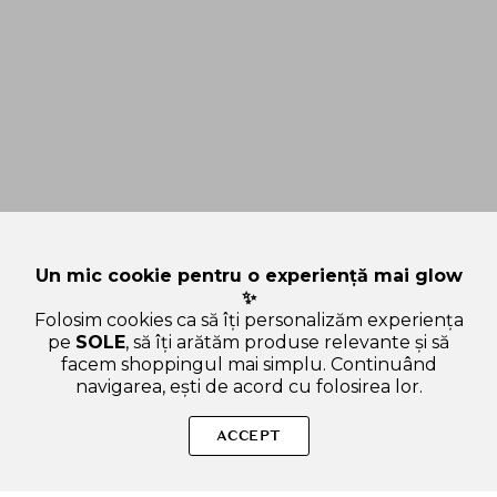
Un mic cookie pentru o experiență mai glow
✨
Folosim cookies ca să îți personalizăm experiența
pe
SOLE
, să îți arătăm produse relevante și să
facem shoppingul mai simplu. Continuând
navigarea, ești de acord cu folosirea lor.
Sperăm că ți-am răspuns la toate întrebările despre ANUA
Heartleaf 70% Crema Hidratanta Calmanta Intensiva -
ACCEPT
Hidratare si Calmarea Tenului Sensibil, 50 ml. Dacă ai și alte
curiozități, nu ezita să ne scrii!