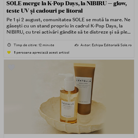
SOLE merge la K-Pop Days, la NIBIRU — glow,
teste UV și cadouri pe litoral
Pe 1 și 2 august, comunitatea SOLE se mută la mare. Ne
găsești cu un stand propriu în cadrul K-Pop Days, la
NIBIRU, cu trei activări gândite să te distreze și să pleci
acasă cu ceva în plus.
⏱️
Timp de citire: 12 minute
✍️
Autor: Echipa Editorială Sole.ro
1
persoana apreciază acest articol