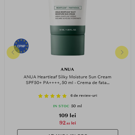
ANUA
ANUA Heartleaf Silky Moisture Sun Cream
SPF50+ PA++++, 50 ml - Crema de fata...
6 de review-uri
50 ml
IN STOC
109 lei
92
lei
.65