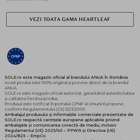
ridurilor.
Mod de utilizare:
VEZI TOATA GAMA HEARTLEAF
Aplicati dupa serum ca tratament de ingrijire a pielii
atat dimineata cat si seara. Intindeti pe fata si pe gat.
Poate fi folosita cu o spatula mica sau cu ajutorul
degetelor. Urmati cu protectie solara in rutina de
dimineata.
SOLE.ro este magazin oficial al brandului ANUA în România
Acest produs este 100% original și provine direct de la brandul
ANUA.
SOLE.ro este magazin oficial autorizat, garantând autenticitatea
și calitatea fiecărui produs.
Produsul este notificat în portalul CPNP al Uniunii Europene,
conform Regulamentului (CE) 1223/2009.
Ambalajul produsului și informațiile comerciale prezentate de
SOLE.ro respectă cerințele europene aplicabile privind
ambalajele și comunicarea corectă de mediu, inclusiv
Regulamentul (UE) 2025/40 – PPWR și Directiva (UE)
2024/825 – EmpCo.