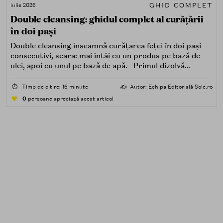
GHID COMPLET
iulie 2026
Double cleansing: ghidul complet al curățării
în doi pași
Double cleansing înseamnă curățarea feței în doi pași
consecutivi, seara: mai întâi cu un produs pe bază de
ulei, apoi cu unul pe bază de apă. Primul dizolvă
impuritățile grase — SPF, machiaj, sebum, particule de
poluare. Al doilea îndepărtează impuritățile solubile în
⏱️
Timp de citire: 16 minute
✍️
Autor: Echipa Editorială Sole.ro
apă — transpirație, praf, reziduuri.
0
persoane apreciază acest articol