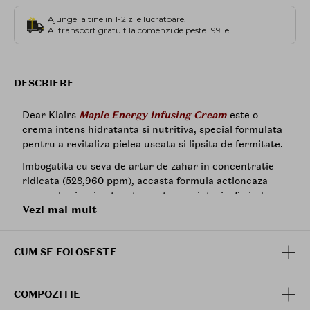
Ajunge la tine in 1-2 zile lucratoare.
Ai transport gratuit la comenzi de peste 199 lei.
DESCRIERE
Dear Klairs
Maple Energy Infusing Cream
este o
crema intens hidratanta si nutritiva, special formulata
pentru a revitaliza pielea uscata si lipsita de fermitate.
Imbogatita cu seva de artar de zahar in concentratie
ridicata (528,960 ppm), aceasta formula actioneaza
asupra barierei cutanate pentru a o intari, oferind
Vezi mai mult
ingrijire antioxidanta si anti-imbatranire. Continutul de
Squalane
(30,000 ppm) asigura hidratarea profunda, in
timp ce Complexul de 3
Peptide
sustine elasticitatea
CUM SE FOLOSESTE
pielii.
Textura sa de tip "syrup cream" se topeste pe piele,
absorbindu-se rapid fara a lasa senzatia de lipicios,
COMPOZITIE
conferind un aspect mai ferm, mai plin si mai luminos.