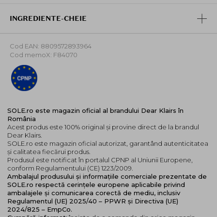
Beneficii:
INGREDIENTE-CHEIE
Hidratare intensa si de lunga durata
Imbunatatirea elasticitatii si fermitatii pielii
Cod EAN: 8809572893964
Reducerea ridurilor fine si profunde
Cod memoX: F84070
Efect antioxidant puternic
Intarirea barierei cutanate si imbunatatirea
densitatii pielii
Potrivita pentru pielea sensibila - fara parfum,
testata dermatologic
SOLE.ro este magazin oficial al brandului Dear Klairs în
Recomandata pentru:
România
Acest produs este 100% original și provine direct de la brandul
Bariera cutanata compromisa
Dear Klairs.
Riduri accentuate
SOLE.ro este magazin oficial autorizat, garantând autenticitatea
Pierderea elasticitatii pielii
și calitatea fiecărui produs.
Produsul este notificat în portalul CPNP al Uniunii Europene,
Ten tern si lipsit de vitalitate
conform Regulamentului (CE) 1223/2009.
Ambalajul produsului și informațiile comerciale prezentate de
Ingrediente principale:
SOLE.ro respectă cerințele europene aplicabile privind
Seva de artar de zahar
(Acer Saccharum (Sugar
ambalajele și comunicarea corectă de mediu, inclusiv
Regulamentul (UE) 2025/40 – PPWR și Directiva (UE)
Maple) Sap) - intareste bariera cutanata, ofera
2024/825 – EmpCo.
ingrijire antioxidanta