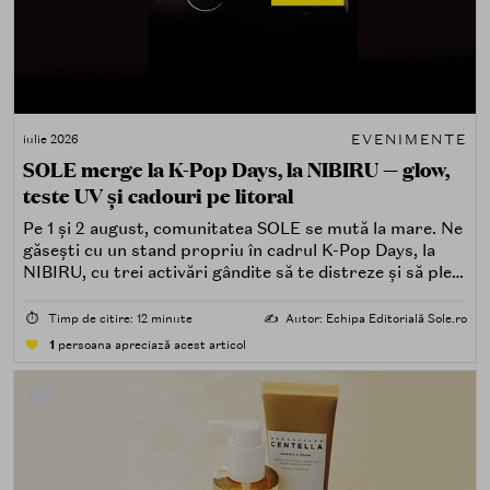
EVENIMENTE
iulie 2026
SOLE merge la K-Pop Days, la NIBIRU — glow,
teste UV și cadouri pe litoral
Pe 1 și 2 august, comunitatea SOLE se mută la mare. Ne
găsești cu un stand propriu în cadrul K-Pop Days, la
NIBIRU, cu trei activări gândite să te distreze și să pleci
acasă cu ceva în plus.
⏱️
Timp de citire: 12 minute
✍️
Autor: Echipa Editorială Sole.ro
1
persoana apreciază acest articol