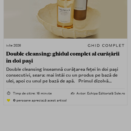
GHID COMPLET
iulie 2026
Double cleansing: ghidul complet al curățării
în doi pași
Double cleansing înseamnă curățarea feței în doi pași
consecutivi, seara: mai întâi cu un produs pe bază de
ulei, apoi cu unul pe bază de apă. Primul dizolvă
impuritățile grase — SPF, machiaj, sebum, particule de
poluare. Al doilea îndepărtează impuritățile solubile în
⏱️
Timp de citire: 16 minute
✍️
Autor: Echipa Editorială Sole.ro
apă — transpirație, praf, reziduuri.
0
persoane apreciază acest articol