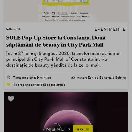
EVENIMENTE
iulie 2026
SOLE Pop-Up Store la Constanța. Două
săptămâni de beauty în City Park Mall
Între 27 iulie și 9 august 2026, transformăm atriumul
principal din City Park Mall of Constanța într-o
destinație de beauty gândită de la zero: mai
spectaculoasă, mai interactivă și mai aproape de felul în
care îți place, de fapt, să descoperi produse — testând,
⏱️
Timp de citire: 9 minute
✍️
Autor: Echipa Editorială Sole.ro
atingând, comparând, întrebând.
1
persoana apreciază acest articol