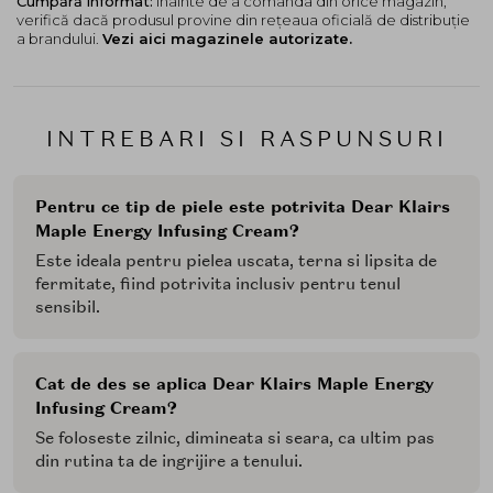
Cumpără informat:
înainte de a comanda din orice magazin,
Squalane
- hidrateaza intens si mentine
verifică dacă produsul provine din rețeaua oficială de distribuție
echilibrul pielii
a brandului.
Vezi aici magazinele autorizate.
Complex de 3
Peptide
- imbunatateste
elasticitatea si fermitatea pielii
Extract de radacina de ignama japoneza
(Dioscorea Japonica Root Extract) - revitalizare si
INTREBARI SI RASPUNSURI
efect calmant
Mod de utilizare:
Pentru ce tip de piele este potrivita Dear Klairs
Se aplica o cantitate mica pe pielea curata si uscata, ca
Maple Energy Infusing Cream?
ultim pas in rutina de ingrijire. Se tapoteaza usor
Este ideala pentru pielea uscata, terna si lipsita de
pentru o absorbtie optima.
fermitate, fiind potrivita inclusiv pentru tenul
sensibil.
Cat de des se aplica Dear Klairs Maple Energy
Infusing Cream?
Se foloseste zilnic, dimineata si seara, ca ultim pas
din rutina ta de ingrijire a tenului.