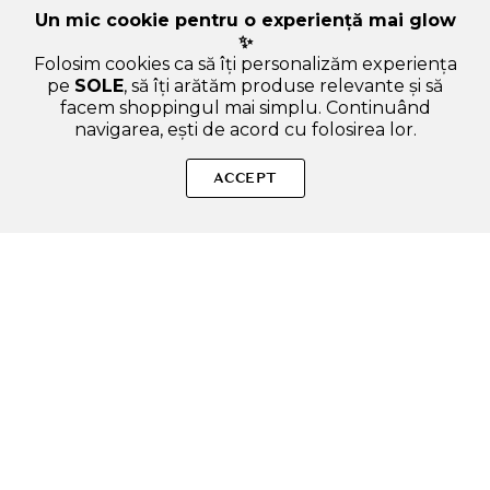
Un mic cookie pentru o experiență mai glow
✨
Folosim cookies ca să îți personalizăm experiența
pe
SOLE
, să îți arătăm produse relevante și să
facem shoppingul mai simplu. Continuând
navigarea, ești de acord cu folosirea lor.
Sperăm că ți-am răspuns la toate întrebările despre Dear
Klairs Maple Energy Crema pentru fata - Hidratare intensa si
ACCEPT
fermitate cu seva de artar si peptide, 60 gr. Dacă ai și alte
curiozități, nu ezita să ne scrii!
ADAUGA IN COS
SOLE – beauty fără zgomot.
Produse autentice, conforme UE, alese responsabil.
Categorii Produse
Contul meu & SOLE CLUB