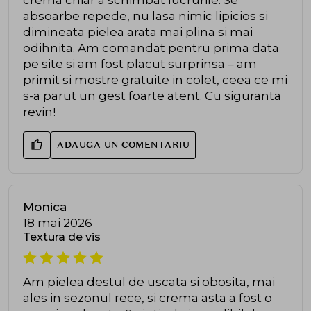
crema chiar a schimbat lucrurile. Se
absoarbe repede, nu lasa nimic lipicios si
dimineata pielea arata mai plina si mai
odihnita. Am comandat pentru prima data
pe site si am fost placut surprinsa – am
primit si mostre gratuite in colet, ceea ce mi
s-a parut un gest foarte atent. Cu siguranta
revin!
ADAUGA UN COMENTARIU
Monica
18 mai 2026
Textura de vis
Am pielea destul de uscata si obosita, mai
ales in sezonul rece, si crema asta a fost o