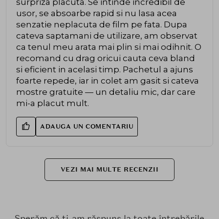
surpriza placuta. Se intinde incredibil de
usor, se absoarbe rapid si nu lasa acea
senzatie neplacuta de film pe fata. Dupa
cateva saptamani de utilizare, am observat
ca tenul meu arata mai plin si mai odihnit. O
recomand cu drag oricui cauta ceva bland
si eficient in acelasi timp. Pachetul a ajuns
foarte repede, iar in colet am gasit si cateva
mostre gratuite — un detaliu mic, dar care
mi-a placut mult.
ADAUGA UN COMENTARIU
VEZI MAI MULTE RECENZII
Sperăm că ți-am răspuns la toate întrebările