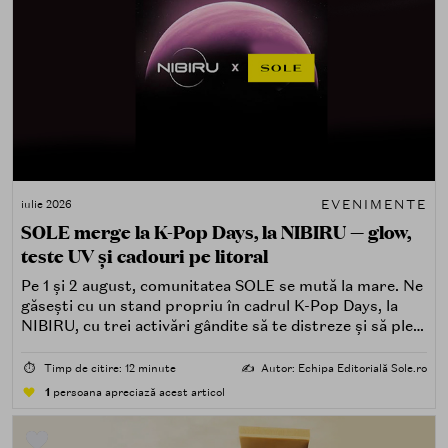
EVENIMENTE
iulie 2026
SOLE merge la K-Pop Days, la NIBIRU — glow,
teste UV și cadouri pe litoral
Pe 1 și 2 august, comunitatea SOLE se mută la mare. Ne
găsești cu un stand propriu în cadrul K-Pop Days, la
NIBIRU, cu trei activări gândite să te distreze și să pleci
acasă cu ceva în plus.
⏱️
Timp de citire: 12 minute
✍️
Autor: Echipa Editorială Sole.ro
1
persoana apreciază acest articol