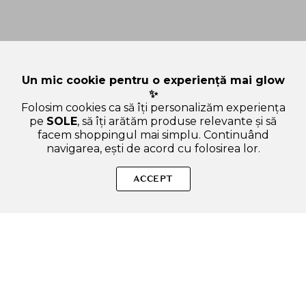
Un mic cookie pentru o experiență mai glow
✨
Folosim cookies ca să îți personalizăm experiența
pe
SOLE
, să îți arătăm produse relevante și să
facem shoppingul mai simplu. Continuând
navigarea, ești de acord cu folosirea lor.
Sperăm că ți-am răspuns la toate întrebările despre Dear
Klairs Supple Preparation Cream, 250 ml - Crema de fata
ACCEPT
formulata cu beta-glucan si acid hialuronic, care contribuie la
hidratarea pielii si la mentinerea confortului cutanat. Dacă ai
și alte curiozități, nu ezita să ne scrii!
ADAUGA IN COS
SOLE – beauty fără zgomot.
Produse autentice, conforme UE, alese responsabil.