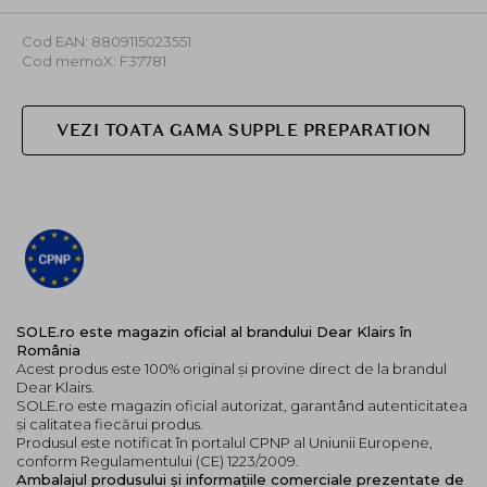
Cod EAN: 8809115023551
Cod memoX: F37781
VEZI TOATA GAMA SUPPLE PREPARATION
SOLE.ro este magazin oficial al brandului Dear Klairs în
România
Acest produs este 100% original și provine direct de la brandul
Dear Klairs.
SOLE.ro este magazin oficial autorizat, garantând autenticitatea
și calitatea fiecărui produs.
Produsul este notificat în portalul CPNP al Uniunii Europene,
conform Regulamentului (CE) 1223/2009.
Ambalajul produsului și informațiile comerciale prezentate de