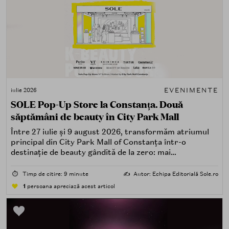
EVENIMENTE
iulie 2026
SOLE Pop-Up Store la Constanța. Două
săptămâni de beauty în City Park Mall
Între 27 iulie și 9 august 2026, transformăm atriumul
principal din City Park Mall of Constanța într-o
destinație de beauty gândită de la zero: mai
spectaculoasă, mai interactivă și mai aproape de felul în
care îți place, de fapt, să descoperi produse — testând,
⏱️
Timp de citire: 9 minute
✍️
Autor: Echipa Editorială Sole.ro
atingând, comparând, întrebând.
1
persoana apreciază acest articol