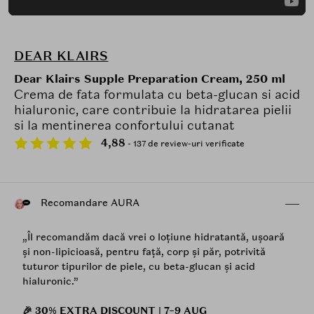
DEAR KLAIRS
Dear Klairs Supple Preparation Cream, 250 ml
Crema de fata formulata cu beta-glucan si acid
hialuronic, care contribuie la hidratarea pielii
si la mentinerea confortului cutanat
4,88
- 137 de review-uri verificate
Recomandare AURA
„Îl recomandăm dacă vrei o loțiune hidratantă, ușoară
și non-lipicioasă, pentru față, corp și păr, potrivită
tuturor tipurilor de piele, cu beta-glucan și acid
hialuronic.”
🎉 30% EXTRA DISCOUNT | 7–9 AUG