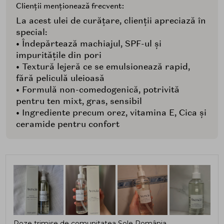
Clienții menționează frecvent:
La acest ulei de curățare, clienții apreciază în
special:
• Îndepărtează machiajul, SPF-ul și
impuritățile din pori
• Textură lejeră ce se emulsionează rapid,
fără peliculă uleioasă
• Formulă non-comedogenică, potrivită
pentru ten mixt, gras, sensibil
• Ingrediente precum orez, vitamina E, Cica și
ceramide pentru confort
Poze trimise de comunitatea Sole România