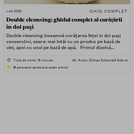
GHID COMPLET
iulie 2026
Double cleansing: ghidul complet al curățării
în doi pași
Double cleansing înseamnă curățarea feței în doi pași
consecutivi, seara: mai întâi cu un produs pe bază de
ulei, apoi cu unul pe bază de apă. Primul dizolvă
impuritățile grase — SPF, machiaj, sebum, particule de
poluare. Al doilea îndepărtează impuritățile solubile în
⏱️
Timp de citire: 16 minute
✍️
Autor: Echipa Editorială Sole.ro
apă — transpirație, praf, reziduuri.
0
persoane apreciază acest articol