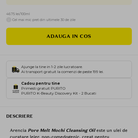
46.75 lei/100ml
i
Cel mai mic pret din ultimele 30 de zile
ADAUGA IN COS
Ajunge la tine in 1-2 zile lucratoare.
Ai transport gratuit la comenzi de peste 199 lei.
Cadou pentru tine
Primesti gratuit PURITO
PURITO K-Beauty Discovery Kit - 2 Bucati
DESCRIERE
Arencia
Pore Melt Mochi Cleansing Oil
este un ulei de
curatare lejer, non-comedogenic, creat pentru