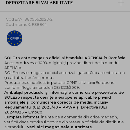
DEPOZITARE SI VALABILITATE
Aplica o cantitate potrivita de ulei pe mainile uscate,
apoi maseaza delicat pe fata uscata timp de cel putin
30 de secunde. Concentreaza-te pe zonele cu machiaj,
Cod EAN: 8809562192572
exces de sebum, puncte negre sau pori incarcati.
Cod memoX: F88864
Adauga putina apa pentru a emulsiona produsul si
maseaza pana capata o textura laptoasa, apoi clateste
bine cu apa calduta. In functie de rutina ta, poti
continua cu un al doilea produs de curatare.
SOLE.ro este magazin oficial al brandului ARENCIA în România
Acest produs este 100% original și provine direct de la brandul
ARENCIA.
SOLE.ro este magazin oficial autorizat, garantând autenticitatea
și calitatea fiecărui produs.
Produsul este notificat în portalul CPNP al Uniunii Europene,
conform Regulamentului (CE) 1223/2009.
Ambalajul produsului și informațiile comerciale prezentate de
SOLE.ro respectă cerințele europene aplicabile privind
ambalajele și comunicarea corectă de mediu, inclusiv
Regulamentul (UE) 2025/40 – PPWR și Directiva (UE)
2024/825 – EmpCo.
Cumpără informat:
înainte de a comanda din orice magazin,
verifică dacă produsul provine din rețeaua oficială de distribuție
a brandului.
Vezi aici magazinele autorizate.