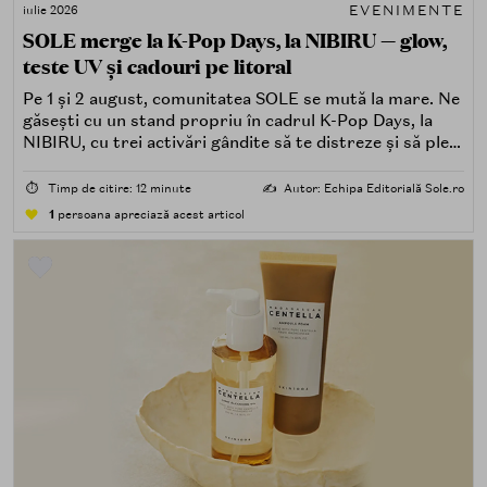
EVENIMENTE
iulie 2026
SOLE merge la K-Pop Days, la NIBIRU — glow,
teste UV și cadouri pe litoral
Pe 1 și 2 august, comunitatea SOLE se mută la mare. Ne
găsești cu un stand propriu în cadrul K-Pop Days, la
NIBIRU, cu trei activări gândite să te distreze și să pleci
acasă cu ceva în plus.
⏱️
Timp de citire: 12 minute
✍️
Autor: Echipa Editorială Sole.ro
1
persoana apreciază acest articol