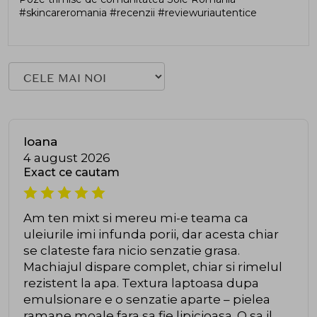
#skincareromania #recenzii #reviewuriautentice
Ioana
4 august 2026
Exact ce cautam
Am ten mixt si mereu mi-e teama ca
uleiurile imi infunda porii, dar acesta chiar
se clateste fara nicio senzatie grasa.
Machiajul dispare complet, chiar si rimelul
rezistent la apa. Textura laptoasa dupa
emulsionare e o senzatie aparte – pielea
ramane moale fara sa fie lipicioasa. O sa il