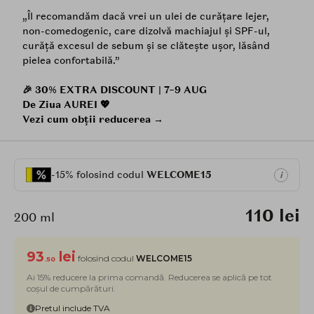
„Îl recomandăm dacă vrei un ulei de curățare lejer,
non-comedogenic, care dizolvă machiajul și SPF-ul,
curăță excesul de sebum și se clătește ușor, lăsând
pielea confortabilă.”
🎉 30% EXTRA DISCOUNT | 7–9 AUG
De Ziua AUREI 💖
Vezi cum obții reducerea →
-15% folosind codul
WELCOME15
i
110 lei
200 ml
93
lei
folosind codul
WELCOME15
.50
Ai 15% reducere la prima comandă. Reducerea se aplică pe tot
coșul de cumpărături.
Pretul include TVA