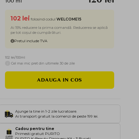
100 ml
102 lei
folosind codul
WELCOME15
Ai 15% reducere la prima comandă. Reducerea se aplică
pe tot coșul de cumpărături.
Pretul include TVA
102 lei/100ml
i
Cel mai mic pret din ultimele 30 de zile
ADAUGA IN COS
Ajunge la tine in 1-2 zile lucratoare.
Ai transport gratuit la comenzi de peste 199 lei.
Cadou pentru tine
Primesti gratuit PURITO
PURITO K-Beauty Discovery Kit - 3 Bucati