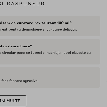
SI RASPUNSURI
alsam de curatare revitalizant 100 ml?
creat pentru demachiere si curatare delicata.
entru demachiere?
a circular pana se topeste machiajul, apoi clateste cu
, fara frecare agresiva.
MAI MULTE