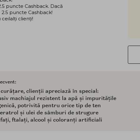
i 2.5 puncte Cashback. Dacă
că 2.5 puncte Cashback!
ilalți clienți!
recvent:
urățare, clienții apreciază în special:
siv machiajul rezistent la apă și impuritățile
enică, potrivită pentru orice tip de ten
veratrol și ulei de sâmburi de strugure
ți, ftalați, alcool și coloranți artificiali