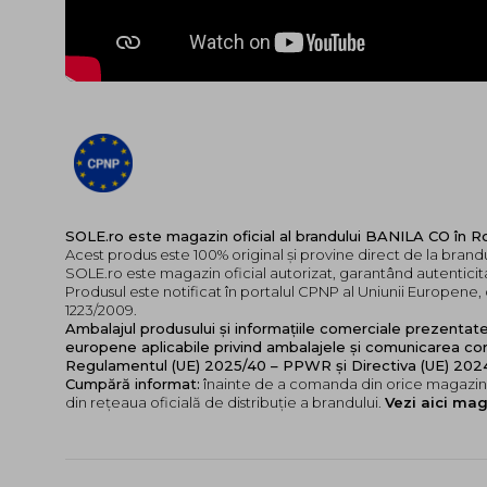
SOLE.ro este magazin oficial al brandului BANILA CO în 
Acest produs este 100% original și provine direct de la bran
SOLE.ro este magazin oficial autorizat, garantând autenticita
Produsul este notificat în portalul CPNP al Uniunii Europen
1223/2009.
Ambalajul produsului și informațiile comerciale prezentat
europene aplicabile privind ambalajele și comunicarea cor
Regulamentul (UE) 2025/40 – PPWR și Directiva (UE) 20
Cumpără informat:
înainte de a comanda din orice magazin,
din rețeaua oficială de distribuție a brandului.
Vezi aici mag