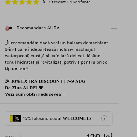
5
- 10 review-uri verificate
Recomandare AURA
„Îl recomandăm dacă vrei un balsam demachiant
3‑în‑1 care îndepărtează inclusiv machiajul
waterproof, curăță și exfoliază delicat, lăsând
tenul hidratat și revitalizat, potrivit pentru orice
tip de ten.”
🎉 30% EXTRA DISCOUNT | 7–9 AUG
De Ziua AUREI 💖
Vezi cum obții reducerea →
-15% folosind codul
WELCOME15
i
120 lei