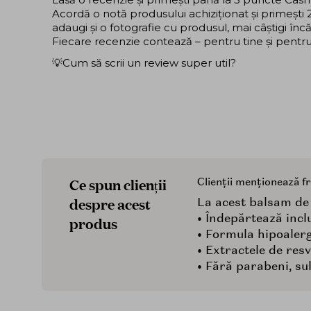
Acordă o notă produsului achiziționat și primeșt
adaugi și o fotografie cu produsul, mai câștigi în
Fiecare recenzie contează – pentru tine și pentru ce
💡Cum să scrii un review super util?
Ce spun clienții
Clienții menționează f
despre acest
La acest balsam de c
• Îndepărtează inclu
produs
• Formula hipoalerg
• Extractele de res
• Fără parabeni, sulfa