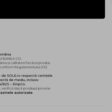
România
dul BANILA CO.
tea și calitatea fiecărui produs.
e, conform Regulamentului (CE)
e de SOLE.ro respectă cerințele
ectă de mediu, inclusiv
24/825 – EmpCo.
 verifică dacă produsul provine
azinele autorizate.