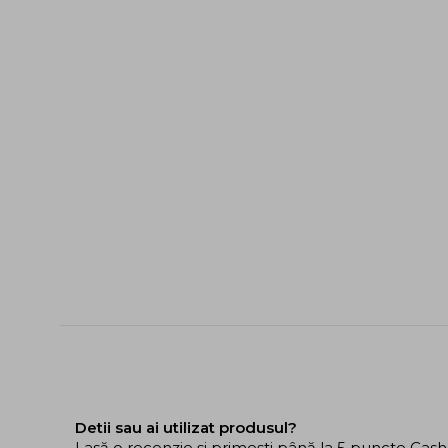
Detii sau ai utilizat produsul?
Lasă o recenzie și primești până la 5 puncte Cas