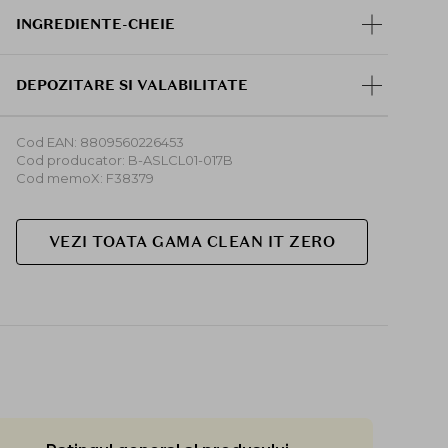
INGREDIENTE-CHEIE
DEPOZITARE SI VALABILITATE
Cod EAN: 8809560226453
Cod producator: B-ASLCL01-017B
Cod memoX: F38379
VEZI TOATA GAMA CLEAN IT ZERO