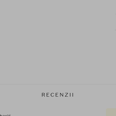
RECENZII
hback!