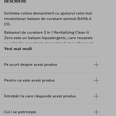
DESCRIERE
Schimba rutina demachierii cu ajutorul celui mai
revolutionar balsam de curatare semnat BANILA
CO.
Balsamul de curatare 3 in 1 Revitalizing Clean it
Zero este un balsam hipoalergenic, care reuseste
sa schimbe monotonia demachierii, transformand
Vezi mai mult
intregul proces in unul distractiv si extrem de
eficient.
Acesta indeparteaza fara niciun efort chiar si
Pe scurt despre acest produs
machiajul rezistent la apa, hranind si hidratant
fata in profunzime. Cu ajutorul tehnologiei Zero
Balance, Balsamul de curatare 3 in 1 Revitalizing,
Pentru ce este acest produs
exfoliaza si curata in profunzime tenul, lasandu-l
fresh si revitalizat.
Întrebări la care răspunde acest produs
Balsamul este ideal pentru orice tip de ten si
pentru zona ochilor. Imbogatit cu extract de
resveratrol
si extract de ulei de strugure, Clean it
Cui i se potrivește
Zero Revitalizing, are grija ca echilibrul natural al