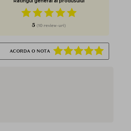
Ratingul general al produsului
5
(10 review-uri)
ACORDA O NOTA