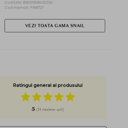
Cod EAN: 8809598452350
Cod memoX: F88727
VEZI TOATA GAMA SNAIL
Ratingul general al produsului
5
(11 review-uri)