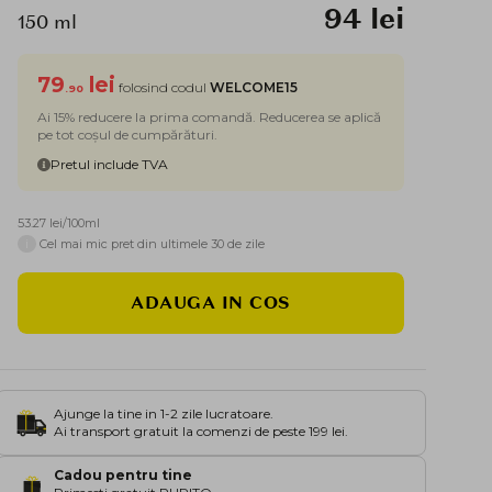
94 lei
150 ml
79
lei
folosind codul
WELCOME15
.90
Ai 15% reducere la prima comandă. Reducerea se aplică
pe tot coșul de cumpărături.
Pretul include TVA
53.27 lei/100ml
i
Cel mai mic pret din ultimele 30 de zile
ADAUGA IN COS
Ajunge la tine in 1-2 zile lucratoare.
Ai transport gratuit la comenzi de peste 199 lei.
Cadou pentru tine