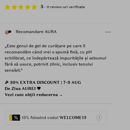
5
- 11 review-uri verificate
Recomandare AURA
„Este genul de gel de curățare pe care îl
recomandăm când vrei o spumă fină, cu pH
echilibrat, ce îndepărtează impuritățile și sebumul
fără să usuce, potrivit zilnic, inclusiv tenului
sensibil.”
🎉 30% EXTRA DISCOUNT | 7–9 AUG
De Ziua AUREI 💖
Vezi cum obții reducerea →
-15% folosind codul
WELCOME15
i