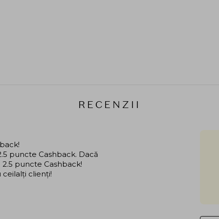
RECENZII
hback!
i 2.5 puncte Cashback. Dacă
că 2.5 puncte Cashback!
ilalți clienți!