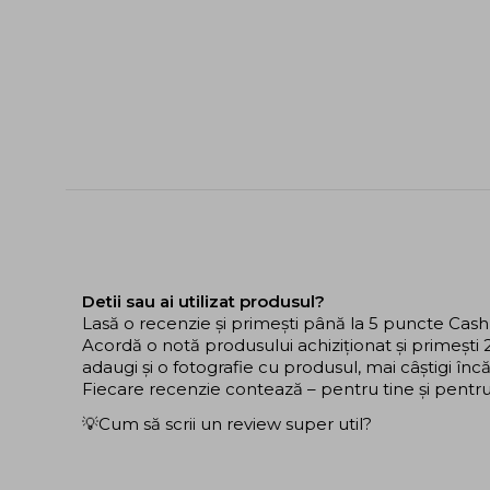
Detii sau ai utilizat produsul?
Lasă o recenzie și primești până la 5 puncte Cas
Acordă o notă produsului achiziționat și primeșt
adaugi și o fotografie cu produsul, mai câștigi în
Fiecare recenzie contează – pentru tine și pentru ce
💡Cum să scrii un review super util?