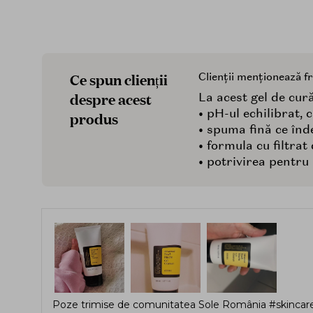
Ce spun clienții
Clienții menționează f
despre acest
La acest gel de cură
• pH-ul echilibrat, 
produs
• spuma fină ce înd
• formula cu filtra
• potrivirea pentru 
Poze trimise de comunitatea Sole România #skincare