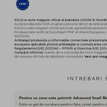
SOLE.ro este magazin oficial al brandului COSRX în Româ
Acest produs este 100% original și provine direct de la bran
SOLE.ro este magazin oficial autorizat, garantând autenticita
Produsul este notificat în portalul CPNP al Uniunii Europen
1223/2009.
Ambalajul produsului și informațiile comerciale prezentat
europene aplicabile privind ambalajele și comunicarea cor
Regulamentul (UE) 2025/40 – PPWR și Directiva (UE) 20
Cumpără informat:
înainte de a comanda din orice magazin,
din rețeaua oficială de distribuție a brandului.
Vezi aici mag
INTREBARI 
Pentru ce zona este potrivit Advanced Snail M
Este un gel de curatare pentru fata, creat pentru c