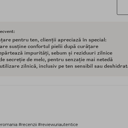
recvent:
țare pentru ten, clienții apreciază în special:
care susține confortul pielii după curățare
epărtează impurități, sebum și reziduuri zilnice
t de secreție de melc, pentru senzație mai netedă
utilizare zilnică, inclusiv pe ten sensibil sau deshidrat
romania #recenzii #reviewuriautentice