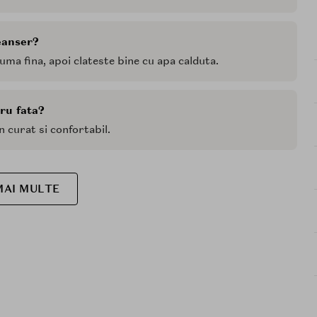
eanser?
ma fina, apoi clateste bine cu apa calduta.
tru fata?
en curat si confortabil.
MAI MULTE