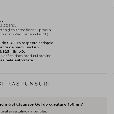
nia
dul COSRX.
tea și calitatea fiecărui produs.
e, conform Regulamentului (CE)
e de SOLE.ro respectă cerințele
ectă de mediu, inclusiv
24/825 – EmpCo.
 verifică dacă produsul provine
azinele autorizate.
SI RASPUNSURI
ucin Gel Cleanser Gel de curatare 150 ml?
uratarea zilnica a tenului.