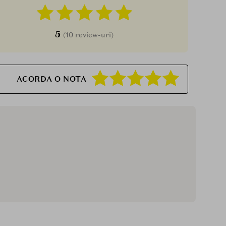
5
(10 review-uri)
ACORDA O NOTA