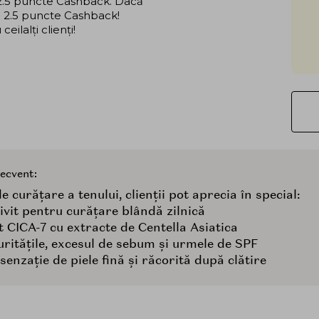
i 2.5 puncte Cashback. Dacă
că 2.5 puncte Cashback!
ilalți clienți!
recvent:
curățare a tenului, clienții pot aprecia în special:
rivit pentru curățare blândă zilnică
t CICA-7 cu extracte de Centella Asiatica
ritățile, excesul de sebum și urmele de SPF
enzație de piele fină și răcorită după clătire