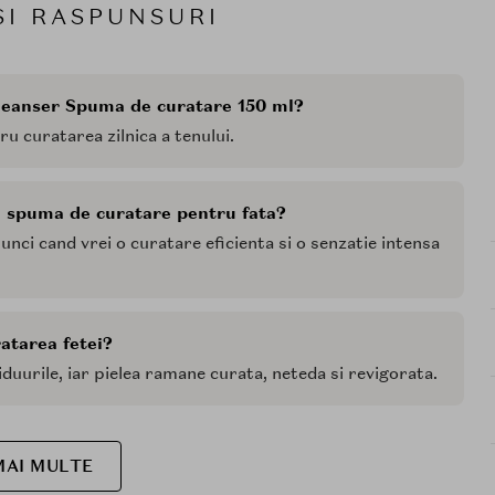
SI RASPUNSURI
Cleanser Spuma de curatare 150 ml?
u curatarea zilnica a tenului.
a spuma de curatare pentru fata?
tunci cand vrei o curatare eficienta si o senzatie intensa
ratarea fetei?
duurile, iar pielea ramane curata, neteda si revigorata.
MAI MULTE