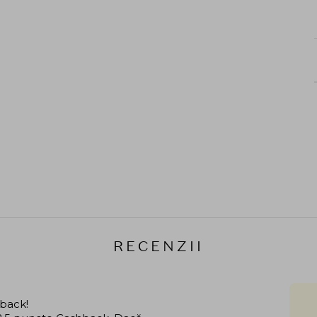
RECENZII
hback!