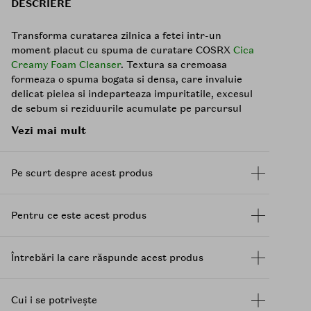
DESCRIERE
Transforma curatarea zilnica a fetei intr-un
moment placut cu spuma de curatare COSRX
Cica
Creamy Foam Cleanser
. Textura sa cremoasa
formeaza o spuma bogata si densa, care invaluie
delicat pielea si indeparteaza impuritatile, excesul
de sebum si reziduurile acumulate pe parcursul
zilei.
Vezi mai mult
Formula combina eficienta unei curatari temeinice
cu beneficiile complexului Pure Fit Cica-7, alcatuit
Pe scurt despre acest produs
din sapte ingrediente derivate din
Centella
Asiatica
: extract de
Centella Asiatica
, extract din
frunze, extract din radacina, asiaticoside,
Pentru ce este acest produs
madecassoside, acid asiatic si acid madecassic.
Acest complex contribuie la confortul pielii si
completeaza formula de curatare.
Întrebări la care răspunde acest produs
Glicerina
, ingredientele emoliente si uleiul din
seminte de Moringa ajuta pielea sa isi pastreze
senzatia placuta dupa clatire. Formula contine si
Cui i se potrivește