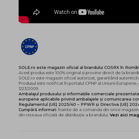
SOLE.ro este magazin oficial al brandului COSRX în Româ
Acest produs este 100% original și provine direct de la bran
SOLE.ro este magazin oficial autorizat, garantând autenticita
Produsul este notificat în portalul CPNP al Uniunii Europen
1223/2009.
Ambalajul produsului și informațiile comerciale prezentat
europene aplicabile privind ambalajele și comunicarea cor
Regulamentul (UE) 2025/40 – PPWR și Directiva (UE) 20
Cumpără informat:
înainte de a comanda din orice magazin,
din rețeaua oficială de distribuție a brandului.
Vezi aici mag