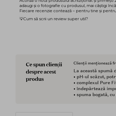
Acordă o notă produsului achiziționat și primeșt
adaugi și o fotografie cu produsul, mai câștigi în
Fiecare recenzie contează – pentru tine și pentru ce
💡Cum să scrii un review super util?
Ce spun clienții
Clienții menționează f
despre acest
La această spumă de 
• pH-ul scăzut, pot
produs
• complexul Pure Fi
• îndepărtează impu
• spuma bogată, cu s