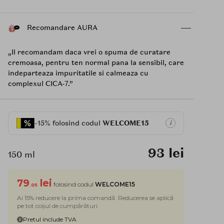
Recomandare AURA
„Il recomandam daca vrei o spuma de curatare
cremoasa, pentru ten normal pana la sensibil, care
indeparteaza impuritatile si calmeaza cu
complexul CICA-7.”
-15% folosind codul
WELCOME15
i
93 lei
150 ml
79
lei
folosind codul
WELCOME15
.05
Ai 15% reducere la prima comandă. Reducerea se aplică
pe tot coșul de cumpărături.
Pretul include TVA