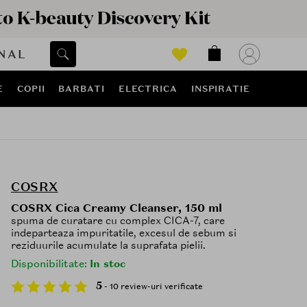
NAL
E
COPII
BARBATI
ELECTRICA
INSPIRATIE
COSRX
COSRX Cica Creamy Cleanser, 150 ml
spuma de curatare cu complex CICA-7, care
indeparteaza impuritatile, excesul de sebum si
reziduurile acumulate la suprafata pielii.
Disponibilitate:
In stoc
5
- 10 review-uri verificate