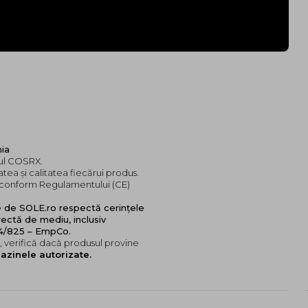
nia
dul COSRX.
tea și calitatea fiecărui produs.
e, conform Regulamentului (CE)
e de SOLE.ro respectă cerințele
ectă de mediu, inclusiv
24/825 – EmpCo.
 verifică dacă produsul provine
azinele autorizate.