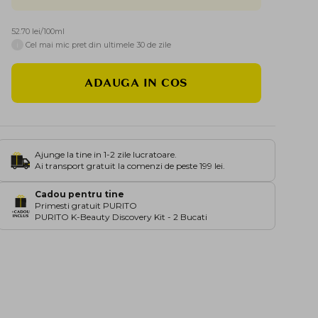
52.70 lei/100ml
i
Cel mai mic pret din ultimele 30 de zile
ADAUGA IN COS
Ajunge la tine in 1-2 zile lucratoare.
Ai transport gratuit la comenzi de peste 199 lei.
Cadou pentru tine
Primesti gratuit PURITO
PURITO K-Beauty Discovery Kit - 2 Bucati