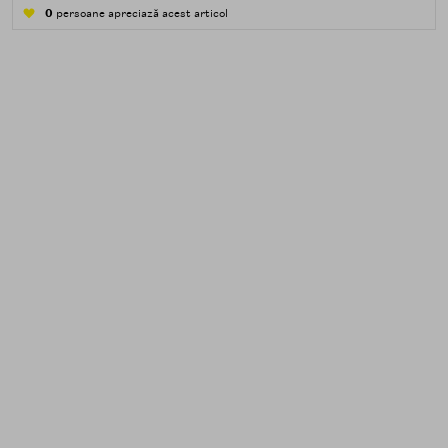
apă — transpirație, praf, reziduuri.
0
persoane apreciază acest articol