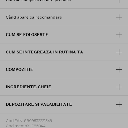
Potrivit chiar si pentru pielea sensibila sau
pentru zona ochilor
Mentine hidratarea si lasa pielea catifelata dupa
Când apare ca recomandare
spalare
Formula vegana, prietenoasa cu mediul si
CUM SE FOLOSESTE
certificata cruelty-free
CUM SE INTEGREAZA IN RUTINA TA
COMPOZITIE
INGREDIENTE-CHEIE
DEPOZITARE SI VALABILITATE
Cod EAN: 8809532221349
Cod memoX: F85844