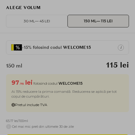
ALEGE VOLUM
30 ML
— 45 LEI
150 ML
— 115 LEI
-15% folosind codul
WELCOME15
i
115 lei
150 ml
97
lei
folosind codul
WELCOME15
.75
Ai 15% reducere la prima comandă. Reducerea se aplică pe tot
coșul de cumpărături.
Pretul include TVA
65.17 lei/100ml
i
Cel mai mic pret din ultimele 30 de zile