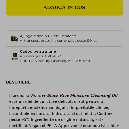
ADAUGA IN COS
Ajunge la tine in 1-2 zile lucratoare.
Ai transport gratuit la comenzi de peste 199 lei.
Cadou pentru tine
Primesti gratuit PURITO
PURITO K-Beauty Discovery Kit - 2 Bucati
DESCRIERE
Haruharu Wonder
Black Rice Moisture Cleansing Oil
este un ulei de curatare delicat, creat pentru a
indeparta eficient machiajul si impuritatile zilnice,
lasand pielea curata, hidratata si catifelata. Contine
peste 95% ingrediente de origine naturala, este
certificat Vegan si PETA Approved si este potrivit chiar