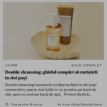
GHID COMPLET
iulie 2026
Double cleansing: ghidul complet al curățării
în doi pași
Double cleansing înseamnă curățarea feței în doi pași
consecutivi, seara: mai întâi cu un produs pe bază de
ulei, apoi cu unul pe bază de apă. Primul dizolvă
impuritățile grase — SPF, machiaj, sebum, particule de
poluare. Al doilea îndepărtează impuritățile solubile în
⏱️
Timp de citire: 16 minute
✍️
Autor: Echipa Editorială Sole.ro