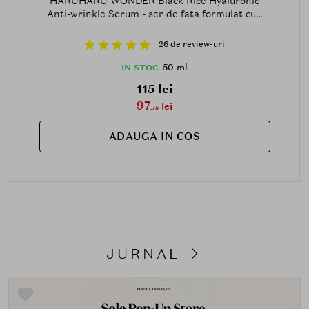
HARUHARU WONDER Black Rice Hyaluronic
Anti-wrinkle Serum - ser de fata formulat cu...
26 de review-uri
50 ml
IN STOC
115 lei
97
lei
.75
ADAUGA IN COS
JURNAL