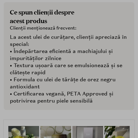
Ce spun clienții despre
acest produs
Clienții menționează frecvent:
La acest ulei de curățare, clienții apreciază în
special:
• Îndepărtarea eficientă a machiajului și
impurităților zilnice
• Textura ușoară care se emulsionează și se
clătește rapid
• Formula cu ulei de tărâțe de orez negru
antioxidant
• Certificarea vegană, PETA Approved și
potrivirea pentru piele sensibilă