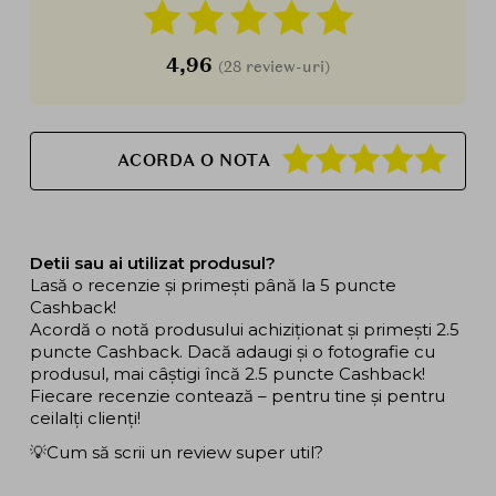
4,96
(28 review-uri)
ACORDA O NOTA
Detii sau ai utilizat produsul?
Lasă o recenzie și primești până la 5 puncte
Cashback!
Acordă o notă produsului achiziționat și primești 2.5
puncte Cashback. Dacă adaugi și o fotografie cu
produsul, mai câștigi încă 2.5 puncte Cashback!
Fiecare recenzie contează – pentru tine și pentru
ceilalți clienți!
💡Cum să scrii un review super util?