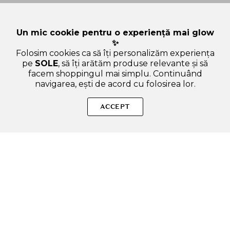
Un mic cookie pentru o experiență mai glow
✨
Folosim cookies ca să îți personalizăm experiența
pe
SOLE
, să îți arătăm produse relevante și să
facem shoppingul mai simplu. Continuând
navigarea, ești de acord cu folosirea lor.
Sperăm că ți-am răspuns la toate întrebările despre
HARUHARU WONDER Black Rice Moisture Cleansing Oil Ulei
ACCEPT
de curatare - hidratare si protectie, 150 ml. Dacă ai și alte
curiozități, nu ezita să ne scrii!
ADAUGA IN COS
SOLE – beauty fără zgomot.
Produse autentice, conforme UE, alese responsabil.
Categorii Produse