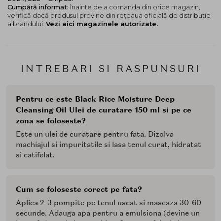
Cumpără informat:
înainte de a comanda din orice magazin,
verifică dacă produsul provine din rețeaua oficială de distribuție
a brandului.
Vezi aici magazinele autorizate.
INTREBARI SI RASPUNSURI
Pentru ce este Black Rice Moisture Deep
Cleansing Oil Ulei de curatare 150 ml si pe ce
zona se foloseste?
Este un ulei de curatare pentru fata. Dizolva
machiajul si impuritatile si lasa tenul curat, hidratat
si catifelat.
Cum se foloseste corect pe fata?
Aplica 2-3 pompite pe tenul uscat si maseaza 30-60
secunde. Adauga apa pentru a emulsiona (devine un