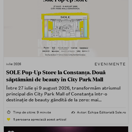
EVENIMENTE
iulie 2026
SOLE Pop-Up Store la Constanța. Două
săptămâni de beauty în City Park Mall
Între 27 iulie și 9 august 2026, transformăm atriumul
principal din City Park Mall of Constanța într-o
destinație de beauty gândită de la zero: mai
spectaculoasă, mai interactivă și mai aproape de felul în
care îți place, de fapt, să descoperi produse — testând,
⏱️
Timp de citire: 9 minute
✍️
Autor: Echipa Editorială Sole.ro
atingând, comparând, întrebând.
1
persoana apreciază acest articol