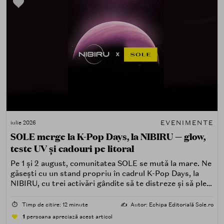
EVENIMENTE
iulie 2026
SOLE merge la K-Pop Days, la NIBIRU — glow,
teste UV și cadouri pe litoral
Pe 1 și 2 august, comunitatea SOLE se mută la mare. Ne
găsești cu un stand propriu în cadrul K-Pop Days, la
NIBIRU, cu trei activări gândite să te distreze și să pleci
acasă cu ceva în plus.
⏱️
Timp de citire: 12 minute
✍️
Autor: Echipa Editorială Sole.ro
1
persoana apreciază acest articol