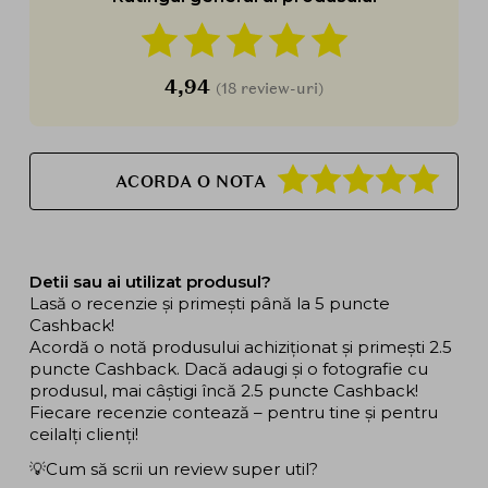
4,94
(18 review-uri)
ACORDA O NOTA
Detii sau ai utilizat produsul?
Lasă o recenzie și primești până la 5 puncte
Cashback!
Acordă o notă produsului achiziționat și primești 2.5
puncte Cashback. Dacă adaugi și o fotografie cu
produsul, mai câștigi încă 2.5 puncte Cashback!
Fiecare recenzie contează – pentru tine și pentru
ceilalți clienți!
💡Cum să scrii un review super util?