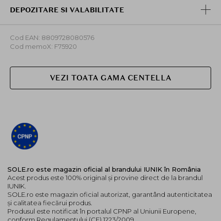
DEPOZITARE SI VALABILITATE
Cod EAN: 8809728080576
Cod memoX: F75920
VEZI TOATA GAMA CENTELLA
SOLE.ro este magazin oficial al brandului IUNIK în România
Acest produs este 100% original și provine direct de la brandul
IUNIK.
SOLE.ro este magazin oficial autorizat, garantând autenticitatea
și calitatea fiecărui produs.
Produsul este notificat în portalul CPNP al Uniunii Europene,
conform Regulamentului (CE) 1223/2009.