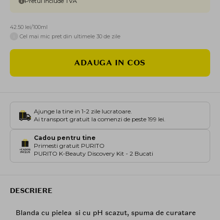
Pretul include TVA
42.50 lei/100ml
i
Cel mai mic pret din ultimele 30 de zile
ADAUGA IN COS
Ajunge la tine in 1-2 zile lucratoare.
Ai transport gratuit la comenzi de peste 199 lei.
Cadou pentru tine
Primesti gratuit PURITO
PURITO K-Beauty Discovery Kit - 2 Bucati
DESCRIERE
Blanda cu pielea si cu pH scazut, spuma de curatare