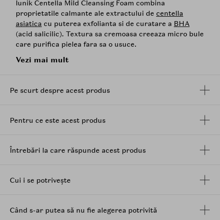
Iunik Centella Mild Cleansing Foam combina
proprietatile calmante ale extractului de
centella
asiatica
cu puterea exfolianta si de curatare a
BHA
(acid salicilic). Textura sa cremoasa creeaza micro bule
care purifica pielea fara sa o usuce.
Vezi mai mult
Formula infuzata cu 49,9% extract de
Centella
Asiatica
si 0,2% acid salicilic indeparteaza celulele
moarte ale pielii si excesul de sebum, ajutand la
Pe scurt despre acest produs
mentinerea unei pieli curate si fara iritatii.
Tipuri de piele - Toate tipurile de piele, inclusiv cea
uscata si sensibila
Pentru ce este acest produs
Preocupari ale pielii - zone uscate, cu tendinte acneice
Mod de utilizare:
Întrebări la care răspunde acest produs
Amestecati o cantitate mica cu apa pentru a obtine o
spuma bogata. Masati usor pe pielea umeda, folosind
Cui i se potrivește
miscari circulare. Dupa ce v-ati curatat bine fata,
clatiti cu apa calduta. Utilizati dimineata si seara.
Când s-ar putea să nu fie alegerea potrivită