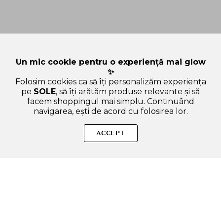
Un mic cookie pentru o experiență mai glow
✨
Folosim cookies ca să îți personalizăm experiența
pe
SOLE
, să îți arătăm produse relevante și să
facem shoppingul mai simplu. Continuând
navigarea, ești de acord cu folosirea lor.
Sperăm că ți-am răspuns la toate întrebările despre IUNIK
Centella Mild - spuma de curatare formulata cu extract de
ACCEPT
Centella Asiatica si acid salicilic, care contribuie la curatarea
pielii si la metinerea confortului cutanat - 120 ml. Dacă ai și alte
curiozități, nu ezita să ne scrii!
ADAUGA IN COS
SOLE – beauty fără zgomot.
Produse autentice, conforme UE, alese responsabil.