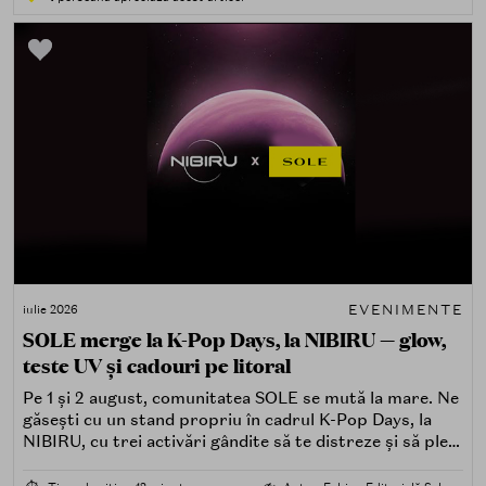
EVENIMENTE
iulie 2026
SOLE merge la K-Pop Days, la NIBIRU — glow,
teste UV și cadouri pe litoral
Pe 1 și 2 august, comunitatea SOLE se mută la mare. Ne
găsești cu un stand propriu în cadrul K-Pop Days, la
NIBIRU, cu trei activări gândite să te distreze și să pleci
acasă cu ceva în plus.