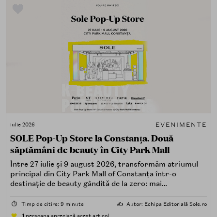
EVENIMENTE
iulie 2026
SOLE Pop-Up Store la Constanța. Două
săptămâni de beauty în City Park Mall
Între 27 iulie și 9 august 2026, transformăm atriumul
principal din City Park Mall of Constanța într-o
destinație de beauty gândită de la zero: mai
spectaculoasă, mai interactivă și mai aproape de felul în
care îți place, de fapt, să descoperi produse — testând,
⏱️
Timp de citire: 9 minute
✍️
Autor: Echipa Editorială Sole.ro
atingând, comparând, întrebând.
1
persoana apreciază acest articol