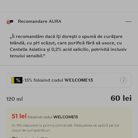
Recomandare AURA
„Îl recomandăm dacă îți dorești o spumă de curățare
blândă, cu pH scăzut, care purifică fără să usuce, cu
Centella Asiatica și 0,2% acid salicilic, potrivită inclusiv
tenului sensibil.”
-15% folosind codul
WELCOME15
i
60 lei
120 ml
51 lei
folosind codul
WELCOME15
Ai 15% reducere la prima comandă. Reducerea se aplică pe tot
coșul de cumpărături.