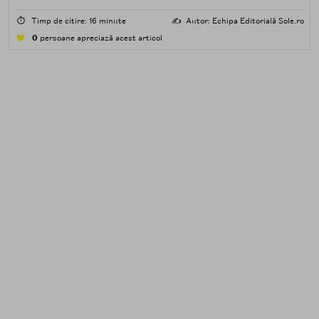
impuritățile grase — SPF, machiaj, sebum, particule de
poluare. Al doilea îndepărtează impuritățile solubile în
⏱️
Timp de citire: 16 minute
✍️
Autor: Echipa Editorială Sole.ro
apă — transpirație, praf, reziduuri.
0
persoane apreciază acest articol