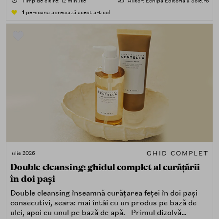
⏱️
Timp de citire: 12 minute
✍️
Autor: Echipa Editorială Sole.ro
1
persoana apreciază acest articol
GHID COMPLET
iulie 2026
Double cleansing: ghidul complet al curățării
în doi pași
Double cleansing înseamnă curățarea feței în doi pași
consecutivi, seara: mai întâi cu un produs pe bază de
ulei, apoi cu unul pe bază de apă. Primul dizolvă