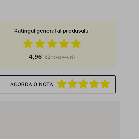
Ratingul general al produsului
4,96
(52 review-uri)
ACORDA O NOTA
m