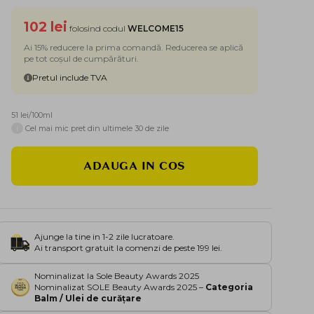
102 lei
folosind codul
WELCOME15
Ai 15% reducere la prima comandă. Reducerea se aplică
pe tot coșul de cumpărături.
Pretul include TVA
51 lei/100ml
i
Cel mai mic pret din ultimele 30 de zile
ADAUGA IN COS
Ajunge la tine in 1-2 zile lucratoare.
Ai transport gratuit la comenzi de peste 199 lei.
Nominalizat la Sole Beauty Awards 2025
Nominalizat SOLE Beauty Awards 2025 –
Categoria
Balm / Ulei de curățare