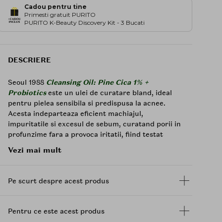
Cadou pentru tine
Primesti gratuit PURITO
PURITO K-Beauty Discovery Kit - 3 Bucati
DESCRIERE
Seoul 1988
Cleansing Oil: Pine Cica 1% +
Probiotics
este un ulei de curatare bland, ideal
pentru pielea sensibila si predispusa la acnee.
Acesta indeparteaza eficient machiajul,
impuritatile si excesul de sebum, curatand porii in
profunzime fara a provoca iritatii, fiind testat
dermatologic si potrivit si pentru pielea sensibila.
Vezi mai mult
Formula sa contine 1% Pine Cica Complex (extract
de pin rosu si
Centella Asiatica
) si probiotice,
Pe scurt despre acest produs
ingrediente cunoscute pentru proprietatile lor
antioxidante si reparatoare care sustin echilibrul
microbiomului, ajutand la regenerarea pielii.
Pentru ce este acest produs
Beneficii: