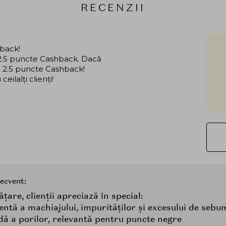
RECENZII
hback!
i 2.5 puncte Cashback. Dacă
că 2.5 puncte Cashback!
ilalți clienți!
recvent:
ățare, clienții apreciază în special:
ientă a machiajului, impurităților și excesului de sebu
ă a porilor, relevantă pentru puncte negre