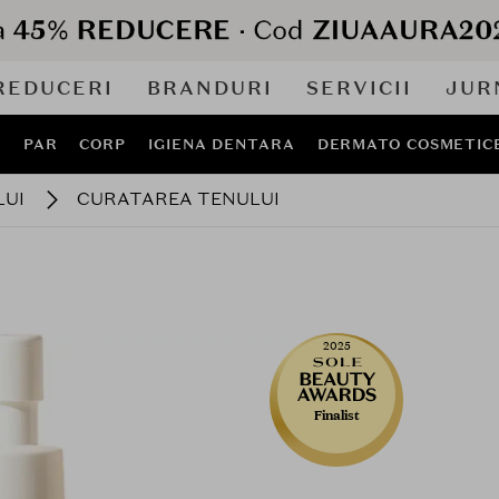
REDUCERI
BRANDURI
SERVICII
JUR
J
PAR
CORP
IGIENA DENTARA
DERMATO COSMETIC
LUI
CURATAREA TENULUI
2025
Finalist