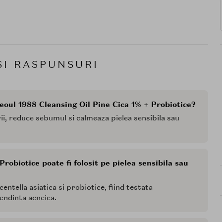
SI RASPUNSURI
Seoul 1988 Cleansing Oil Pine Cica 1% + Probiotice?
ii, reduce sebumul si calmeaza pielea sensibila sau
robiotice poate fi folosit pe pielea sensibila sau
tella asiatica si probiotice, fiind testata
tendinta acneica.