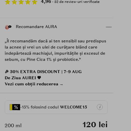
4,96
- 52 de review-uri verificate
Recomandare AURA
„Îl recomandăm dacă ai ten sensibil sau predispus
la acnee și vrei un ulei de curățare blând care
îndepărtează machiajul, impuritățile și excesul de
sebum, cu Pine Cica 1% și probiotice.”
🎉 30% EXTRA DISCOUNT | 7–9 AUG
De Ziua AUREI 💖
Vezi cum obții reducerea →
-15% folosind codul
WELCOME15
i
120 lei
200 ml