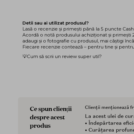
Detii sau ai utilizat produsul?
Lasă o recenzie și primești până la 5 puncte Cas
Acordă o notă produsului achiziționat și primeșt
adaugi și o fotografie cu produsul, mai câștigi în
Fiecare recenzie contează – pentru tine și pentru ce
💡Cum să scrii un review super util?
Ce spun clienții
Clienții menționează f
despre acest
La acest ulei de cur
• Îndepărtarea efic
produs
• Curățarea profund