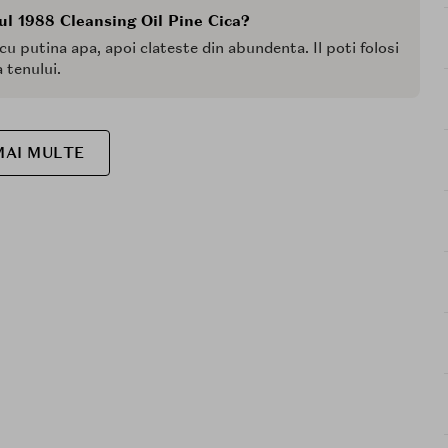
ul 1988 Cleansing Oil Pine Cica?
u putina apa, apoi clateste din abundenta. Il poti folosi
 tenului.
MAI MULTE