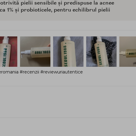
trivită pielii sensibile și predispuse la acnee
a 1% și probioticele, pentru echilibrul pielii
romania #recenzii #reviewuriautentice