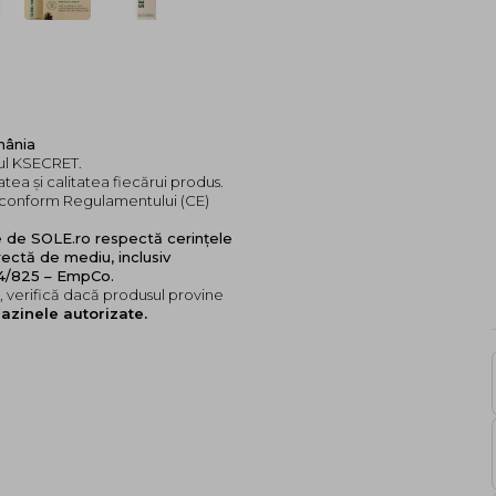
mânia
dul KSECRET.
tea și calitatea fiecărui produs.
e, conform Regulamentului (CE)
e de SOLE.ro respectă cerințele
ectă de mediu, inclusiv
24/825 – EmpCo.
 verifică dacă produsul provine
azinele autorizate.