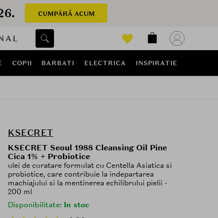
NAL
E
COPII
BARBATI
ELECTRICA
INSPIRATIE
KSECRET
KSECRET Seoul 1988 Cleansing Oil Pine
Cica 1% + Probiotice
ulei de curatare formulat cu Centella Asiatica si
probiotice, care contribuie la indepartarea
machiajului si la mentinerea echilibrului pielii -
200 ml
Disponibilitate:
In stoc