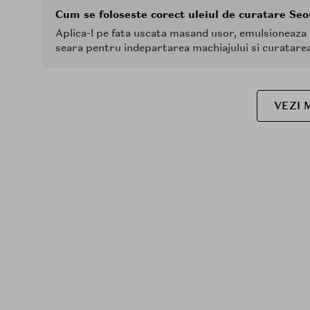
Cum se foloseste corect uleiul de curatare Seo
Aplica-l pe fata uscata masand usor, emulsioneaza c
seara pentru indepartarea machiajului si curatarea
VEZI 