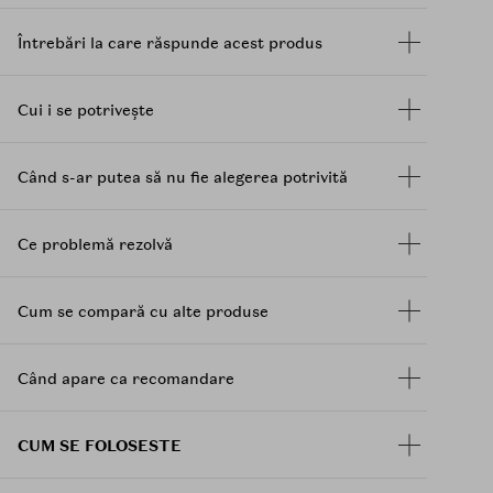
Indepartare eficienta a machiajului
Întrebări la care răspunde acest produs
Curatare profunda a porilor, contribuind la
reducerea punctelor negre si a excesului de
sebum
Cui i se potrivește
Imbunatatirea texturii pielii si uniformizarea
aspectului acesteia
Potrivit pentru pielea sensibila si acneica,
Când s-ar putea să nu fie alegerea potrivită
testat dermatologic pentru iritatii
Pastreaza echilibrul pielii cu ajutorul
probioticelor si ingredientelor calmante
Ce problemă rezolvă
Cum se compară cu alte produse
Când apare ca recomandare
CUM SE FOLOSESTE