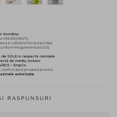
în România
ndul ONGREDIENTS.
tea și calitatea fiecărui produs.
e, conform Regulamentului (CE)
e de SOLE.ro respectă cerințele
ectă de mediu, inclusiv
24/825 – EmpCo.
 verifică dacă produsul provine
azinele autorizate.
SI RASPUNSURI