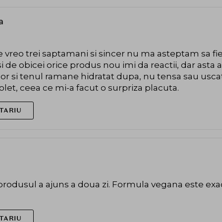
a
e vreo trei saptamani si sincer nu ma asteptam sa fie
si de obicei orice produs nou imi da reactii, dar ast
usor si tenul ramane hidratat dupa, nu tensa sau uscat
olet, ceea ce mi-a facut o surpriza placuta.
TARIU
a, produsul a ajuns a doua zi. Formula vegana este 
TARIU