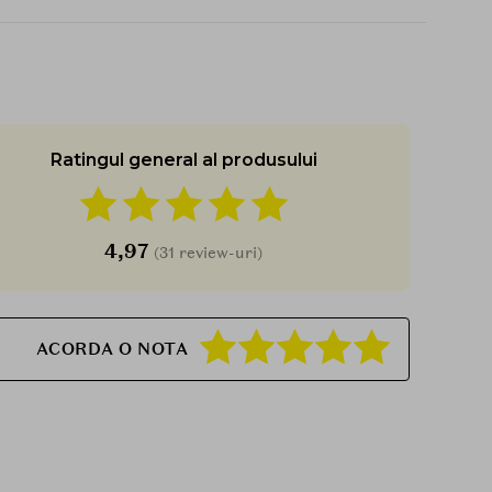
Formula vegana blanda, fara iritatii, potrivita
chiar si pentru pielea sensibila.
Mentinerea echilibrului hidric al pielii si
reducerea pierderii de umiditate.
Textura placuta si relaxanta, ce ofera o
senzatie moale si hidratanta dupa utilizare.
Ratingul general al produsului
4,97
(31 review-uri)
ACORDA O NOTA