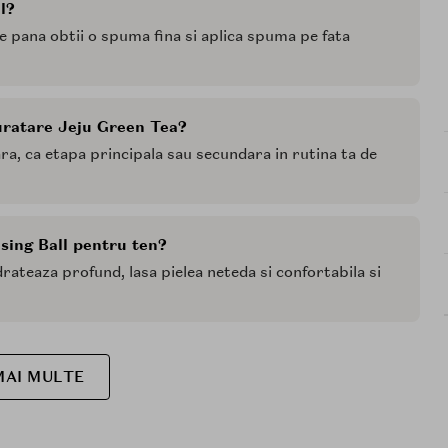
l?
 pana obtii o spuma fina si aplica spuma pe fata
curatare Jeju Green Tea?
eara, ca etapa principala sau secundara in rutina ta de
sing Ball pentru ten?
rateaza profund, lasa pielea neteda si confortabila si
MAI MULTE