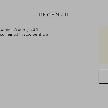
RECENZII
mim că dorești să îți
ul reintră în stoc pentru a