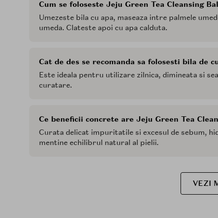
Cum se foloseste Jeju Green Tea Cleansing Bal
Umezeste bila cu apa, maseaza intre palmele umede
umeda. Clateste apoi cu apa calduta.
Cat de des se recomanda sa folosesti bila de 
Este ideala pentru utilizare zilnica, dimineata si s
curatare.
Ce beneficii concrete are Jeju Green Tea Clean
Curata delicat impuritatile si excesul de sebum, hid
mentine echilibrul natural al pielii.
VEZI 