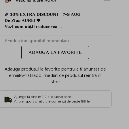
Recomandare AURA
🎉 30% EXTRA DISCOUNT | 7–9 AUG
De Ziua AUREI 💖
Vezi cum obții reducerea →
Produs indisponibil momentan
ADAUGA LA FAVORITE
Adauga produsul la favorite pentru a fi anuntat pe
email/whatsapp imediat ce produsul reintra in
stoc
Ajunge la tine in 1-2 zile lucratoare.
Ai transport gratuit la comenzi de peste 199 lei.