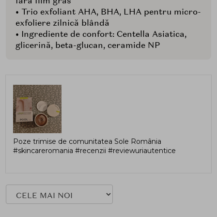
fără film gras
• Trio exfoliant AHA, BHA, LHA pentru micro-
exfoliere zilnică blândă
• Ingrediente de confort: Centella Asiatica,
glicerină, beta-glucan, ceramide NP
Poze trimise de comunitatea Sole România
#skincareromania #recenzii #reviewuriautentice