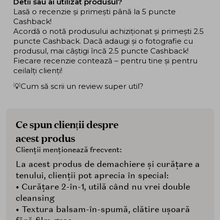
Detii sau ai utilizat produsul?
Lasă o recenzie și primești până la 5 puncte
Cashback!
Acordă o notă produsului achiziționat și primești 2.5
puncte Cashback. Dacă adaugi și o fotografie cu
produsul, mai câștigi încă 2.5 puncte Cashback!
Fiecare recenzie contează – pentru tine și pentru
ceilalți clienți!
💡Cum să scrii un review super util?
Ce spun clienții despre
acest produs
Clienții menționează frecvent:
La acest produs de demachiere și curățare a
tenului, clienții pot aprecia în special:
• Curățare 2-în-1, utilă când nu vrei double
cleansing
• Textura balsam-în-spumă, clătire ușoară