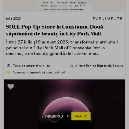
EVENIMENTE
iulie 2026
SOLE Pop-Up Store la Constanța. Două
săptămâni de beauty în City Park Mall
Între 27 iulie și 9 august 2026, transformăm atriumul
principal din City Park Mall of Constanța într-o
destinație de beauty gândită de la zero: mai
spectaculoasă, mai interactivă și mai aproape de felul în
care îți place, de fapt, să descoperi produse — testând,
⏱️
Timp de citire: 9 minute
✍️
Autor: Echipa Editorială Sole.ro
atingând, comparând, întrebând.
1
persoana apreciază acest articol