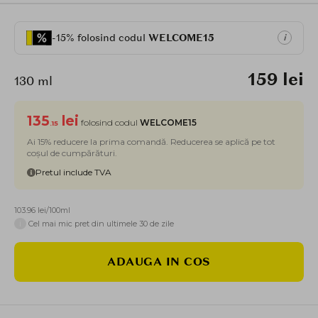
-15% folosind codul
WELCOME15
i
159 lei
130 ml
135
lei
folosind codul
WELCOME15
.15
Ai 15% reducere la prima comandă. Reducerea se aplică pe tot
coșul de cumpărături.
Pretul include TVA
103.96 lei/100ml
i
Cel mai mic pret din ultimele 30 de zile
ADAUGA IN COS