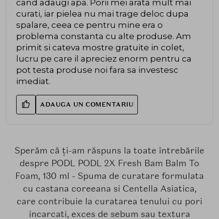
cand adaugi apa. Porii mei arata mult mai
curati, iar pielea nu mai trage deloc dupa
spalare, ceea ce pentru mine era o
problema constanta cu alte produse. Am
primit si cateva mostre gratuite in colet,
lucru pe care il apreciez enorm pentru ca
pot testa produse noi fara sa investesc
imediat.
ADAUGA UN COMENTARIU
Sperăm că ți-am răspuns la toate întrebările
despre PODL PODL 2X Fresh Bam Balm To
Foam, 130 ml - Spuma de curatare formulata
cu castana coreeana si Centella Asiatica,
care contribuie la curatarea tenului cu pori
incarcati, exces de sebum sau textura