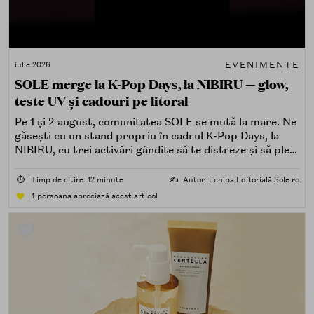
EVENIMENTE
iulie 2026
SOLE merge la K-Pop Days, la NIBIRU — glow,
teste UV și cadouri pe litoral
Pe 1 și 2 august, comunitatea SOLE se mută la mare. Ne
găsești cu un stand propriu în cadrul K-Pop Days, la
NIBIRU, cu trei activări gândite să te distreze și să pleci
acasă cu ceva în plus.
⏱️
Timp de citire: 12 minute
✍️
Autor: Echipa Editorială Sole.ro
1
persoana apreciază acest articol