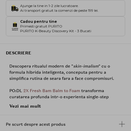
Ajunge la tine in 1-2 zile lucratoare.
Ai transport gratuit la comenzi de peste 199 lei.
Cadou pentru tine
Primesti gratuit PURITO
PURITO K-Beauty Discovery Kit - 3 Bucati
DESCRIERE
Descopera ritualul modern de "
skin-imalism
" cu o
formula hibrida inteligenta, conceputa pentru a
simplifica rutina de seara fara a face compromisuri.
PO:DL
2X Fresh Bam Balm to Foam
transforma
curatarea profunda intr-o experienta single-step
rapida si reconfortanta. Este solutia ideala pentru
Vezi mai mult
tenul care se confrunta cu pori incarcati, exces de
sebum sau textura neuniforma, eliminand necesitatea
unei duble curatari clasice in serile aglomerate.
Pe scurt despre acest produs
Inspirat de trendul superfood in skincare, produsul