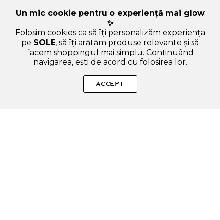
Un mic cookie pentru o experiență mai glow
✨
Folosim cookies ca să îți personalizăm experiența
pe
SOLE
, să îți arătăm produse relevante și să
facem shoppingul mai simplu. Continuând
navigarea, ești de acord cu folosirea lor.
Sperăm că ți-am răspuns la toate întrebările despre PODL 2X
Fresh Bam Balm To Foam, 130 ml - Spuma de curatare
ACCEPT
formulata cu castana coreeana si Centella Asiatica, care
contribuie la curatarea tenului cu pori incarcati, exces de
sebum sau textura neuniforma si la mentinerea confortului
pielii. Dacă ai și alte curiozități, nu ezita să ne scrii!
ADAUGA IN COS
SOLE – beauty fără zgomot.
Produse autentice, conforme UE, alese responsabil.
Categorii Produse