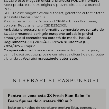
SOLE.ro este magazin oficial al brandului PODL în România
Acest produs este 100% original și provine direct de la brandul
PODL.
SOLE.ro este magazin oficial autorizat, garantând autenticitatea
și calitatea fiecărui produs.
Produsul este notificat în portalul CPNP al Uniunii Europene,
conform Regulamentului (CE) 1223/2009.
Ambalajul produsului și informațiile comerciale prezentate de
SOLE.ro respectă cerințele europene aplicabile privind
ambalajele și comunicarea corectă de mediu, inclusiv
Regulamentul (UE) 2025/40 – PPWR și Directiva (UE)
2024/825 – EmpCo.
Cumpără informat:
înainte de a comanda din orice magazin,
verifică dacă produsul provine din rețeaua oficială de distribuție
a brandului.
Vezi aici magazinele autorizate.
INTREBARI SI RASPUNSURI
Pentru ce zona este 2X Fresh Bam Balm To
Foam Spuma de curatare 130 ml?
Este un produs de curatare pentru fata, conceput