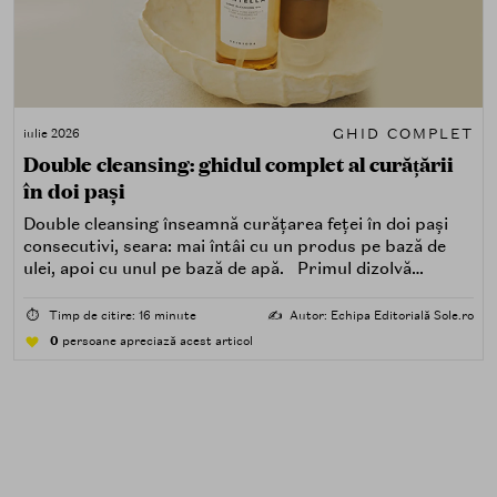
GHID COMPLET
iulie 2026
Double cleansing: ghidul complet al curățării
în doi pași
Double cleansing înseamnă curățarea feței în doi pași
consecutivi, seara: mai întâi cu un produs pe bază de
ulei, apoi cu unul pe bază de apă. Primul dizolvă
impuritățile grase — SPF, machiaj, sebum, particule de
poluare. Al doilea îndepărtează impuritățile solubile în
⏱️
Timp de citire: 16 minute
✍️
Autor: Echipa Editorială Sole.ro
apă — transpirație, praf, reziduuri.
0
persoane apreciază acest articol