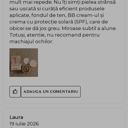
mult mai repede. Nu îți simți pielea strânsă
sau uscată si curăță eficient produsele
aplicate, fondul de ten, BB cream-ul și
crema cu protecție solară (SPF), care de
obicei se dă jos greu. Miroase subtil a alune.
Totuși, atentie, nu recomand pentru
machiajul ochilor.
ADAUGA UN COMENTARIU
Laura
19 iulie 2026