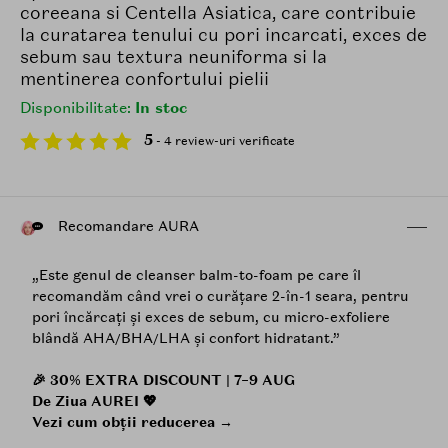
coreeana si Centella Asiatica, care contribuie
la curatarea tenului cu pori incarcati, exces de
sebum sau textura neuniforma si la
mentinerea confortului pielii
Disponibilitate:
In stoc
5
- 4 review-uri verificate
Recomandare AURA
„Este genul de cleanser balm-to-foam pe care îl
recomandăm când vrei o curățare 2-în-1 seara, pentru
pori încărcați și exces de sebum, cu micro-exfoliere
blândă AHA/BHA/LHA și confort hidratant.”
🎉 30% EXTRA DISCOUNT | 7–9 AUG
De Ziua AUREI 💖
Vezi cum obții reducerea →