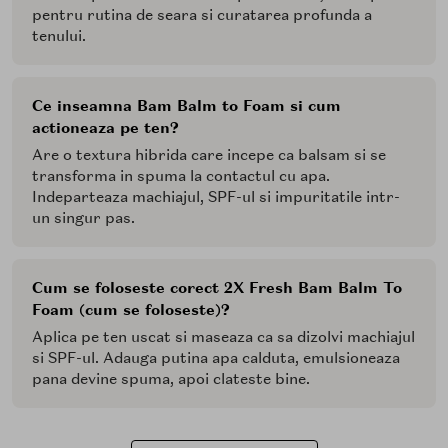
pentru rutina de seara si curatarea profunda a
tenului.
Ce inseamna Bam Balm to Foam si cum
actioneaza pe ten?
Are o textura hibrida care incepe ca balsam si se
transforma in spuma la contactul cu apa.
Indeparteaza machiajul, SPF-ul si impuritatile intr-
un singur pas.
Cum se foloseste corect 2X Fresh Bam Balm To
Foam (cum se foloseste)?
Aplica pe ten uscat si maseaza ca sa dizolvi machiajul
si SPF-ul. Adauga putina apa calduta, emulsioneaza
pana devine spuma, apoi clateste bine.