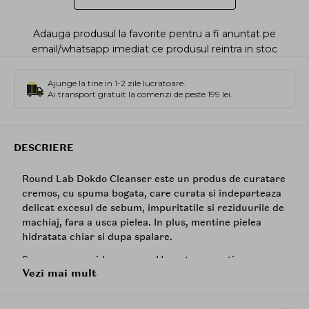
Adauga produsul la favorite pentru a fi anuntat pe
email/whatsapp imediat ce produsul reintra in stoc
Ajunge la tine in 1-2 zile lucratoare.
Ai transport gratuit la comenzi de peste 199 lei.
DESCRIERE
Round Lab Dokdo Cleanser este un produs de curatare
cremos, cu spuma bogata, care curata si indeparteaza
delicat excesul de sebum, impuritatile si reziduurile de
machiaj, fara a usca pielea. In plus, mentine pielea
hidratata chiar si dupa spalare.
Spuma, usor acida, are un pH neutru ce actioneaza
Vezi mai mult
delicat la suprafata pielii si protejeaza impotriva
efectelor agresive ale apei curente. De asemenea,
aceasta are un efect dezinfectant si calmant, ajutand