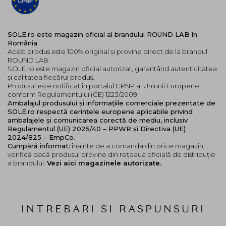
umiditatii, imbunatateste structura pielii si
promoveaza regenerarea celulelor acesteia, reduce
ridurile fine si confera pielii un aspect catifelat
SOLE.ro este magazin oficial al brandului ROUND LAB în
Mod de utilizare:
România
Acest produs este 100% original și provine direct de la brandul
Aplicati o cantitate adecvata de produs in palme si
ROUND LAB.
formati spuma. Masati usor pe fata umeda si clatiti cu
SOLE.ro este magazin oficial autorizat, garantând autenticitatea
și calitatea fiecărui produs.
apa calduta. A se utiliza dimineata si seara.
Produsul este notificat în portalul CPNP al Uniunii Europene,
conform Regulamentului (CE) 1223/2009.
Ambalajul produsului și informațiile comerciale prezentate de
SOLE.ro respectă cerințele europene aplicabile privind
ambalajele și comunicarea corectă de mediu, inclusiv
Regulamentul (UE) 2025/40 – PPWR și Directiva (UE)
2024/825 – EmpCo.
Cumpără informat:
înainte de a comanda din orice magazin,
verifică dacă produsul provine din rețeaua oficială de distribuție
a brandului.
Vezi aici magazinele autorizate.
INTREBARI SI RASPUNSURI