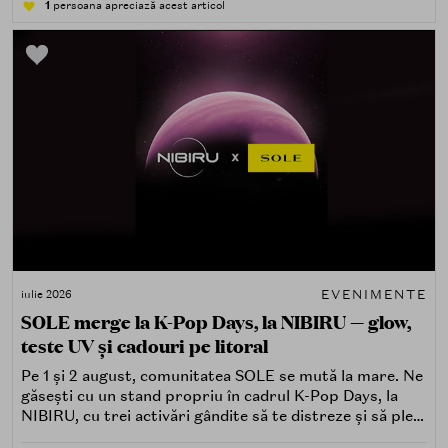
1
persoana apreciază acest articol
EVENIMENTE
iulie 2026
SOLE merge la K-Pop Days, la NIBIRU — glow,
teste UV și cadouri pe litoral
Pe 1 și 2 august, comunitatea SOLE se mută la mare. Ne
găsești cu un stand propriu în cadrul K-Pop Days, la
NIBIRU, cu trei activări gândite să te distreze și să pleci
acasă cu ceva în plus.