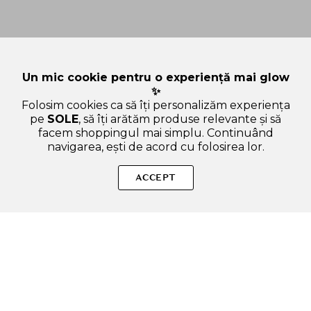
Un mic cookie pentru o experiență mai glow
✨
Folosim cookies ca să îți personalizăm experiența
pe
SOLE
, să îți arătăm produse relevante și să
facem shoppingul mai simplu. Continuând
navigarea, ești de acord cu folosirea lor.
Sperăm că ți-am răspuns la toate întrebările despre Round
Lab 1025 Dokdo Spuma de curatare - Curatare delicata si
ACCEPT
hidratare profunda cu ceramide si acid hialuronic, 150 ml.
Dacă ai și alte curiozități, nu ezita să ne scrii!
ADAUGA IN COS
SOLE – beauty fără zgomot.
Produse autentice, conforme UE, alese responsabil.