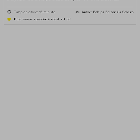
impuritățile grase — SPF, machiaj, sebum, particule de
poluare. Al doilea îndepărtează impuritățile solubile în
⏱️
Timp de citire: 16 minute
✍️
Autor: Echipa Editorială Sole.ro
apă — transpirație, praf, reziduuri.
0
persoane apreciază acest articol