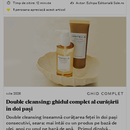
⏱️
Timp de citire: 12 minute
✍️
Autor: Echipa Editorială Sole.ro
1
persoana apreciază acest articol
GHID COMPLET
iulie 2026
Double cleansing: ghidul complet al curățării
în doi pași
Double cleansing înseamnă curățarea feței în doi pași
consecutivi, seara: mai întâi cu un produs pe bază de
ulei, apoi cu unul pe bază de apă. Primul dizolvă