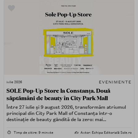
EVENIMENTE
iulie 2026
SOLE Pop-Up Store la Constanța. Două
săptămâni de beauty în City Park Mall
Între 27 iulie și 9 august 2026, transformăm atriumul
principal din City Park Mall of Constanța într-o
destinație de beauty gândită de la zero: mai
spectaculoasă, mai interactivă și mai aproape de felul în
care îți place, de fapt, să descoperi produse — testând,
⏱️
Timp de citire: 9 minute
✍️
Autor: Echipa Editorială Sole.ro
atingând, comparând, întrebând.