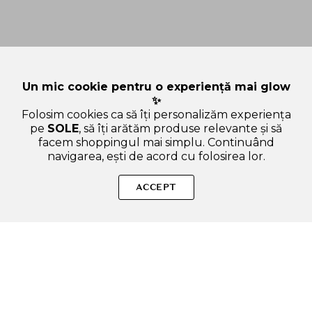
Un mic cookie pentru o experiență mai glow
✨
Folosim cookies ca să îți personalizăm experiența
pe
SOLE
, să îți arătăm produse relevante și să
facem shoppingul mai simplu. Continuând
navigarea, ești de acord cu folosirea lor.
Sperăm că ți-am răspuns la toate întrebările despre
NUMBUZIN No.1 Easy Peasy Ulei Demachiant pentru Fata -
ACCEPT
Curatare Delicata si Hidratare, 200 ml. Dacă ai și alte
curiozități, nu ezita să ne scrii!
ADAUGA IN COS
SOLE – beauty fără zgomot.
Produse autentice, conforme UE, alese responsabil.