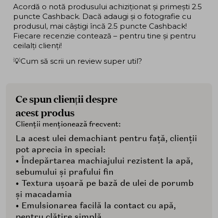
Acordă o notă produsului achiziționat și primești 2.5
puncte Cashback. Dacă adaugi și o fotografie cu
produsul, mai câștigi încă 2.5 puncte Cashback!
Fiecare recenzie contează – pentru tine și pentru
ceilalți clienți!
💡Cum să scrii un review super util?
Ce spun clienții despre
acest produs
Clienții menționează frecvent:
La acest ulei demachiant pentru față, clienții
pot aprecia în special:
• Îndepărtarea machiajului rezistent la apă,
sebumului și prafului fin
• Textura ușoară pe bază de ulei de porumb
și macadamia
• Emulsionarea facilă la contact cu apă,
pentru clătire simplă