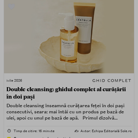
GHID COMPLET
iulie 2026
Double cleansing: ghidul complet al curățării
în doi pași
Double cleansing înseamnă curățarea feței în doi pași
consecutivi, seara: mai întâi cu un produs pe bază de
ulei, apoi cu unul pe bază de apă. Primul dizolvă
impuritățile grase — SPF, machiaj, sebum, particule de
poluare. Al doilea îndepărtează impuritățile solubile în
⏱️
Timp de citire: 16 minute
✍️
Autor: Echipa Editorială Sole.ro
apă — transpirație, praf, reziduuri.