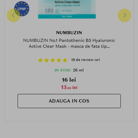
NUMBUZIN
NUMBUZIN No.1 Pantothenic B5 Hyaluronic
Active Clear Mask - masca de fata tip...
19 de review-uri
26 ml
IN STOC
16 lei
13
lei
.60
ADAUGA IN COS