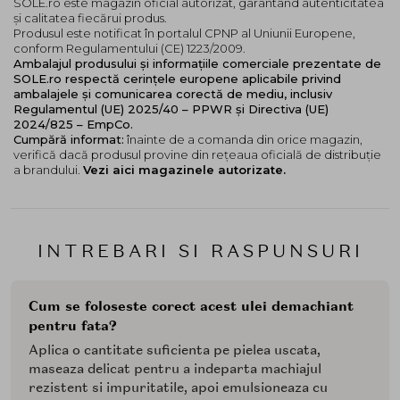
SOLE.ro este magazin oficial autorizat, garantând autenticitatea
și calitatea fiecărui produs.
Produsul este notificat în portalul CPNP al Uniunii Europene,
conform Regulamentului (CE) 1223/2009.
Ambalajul produsului și informațiile comerciale prezentate de
SOLE.ro respectă cerințele europene aplicabile privind
ambalajele și comunicarea corectă de mediu, inclusiv
Regulamentul (UE) 2025/40 – PPWR și Directiva (UE)
2024/825 – EmpCo.
Cumpără informat:
înainte de a comanda din orice magazin,
verifică dacă produsul provine din rețeaua oficială de distribuție
a brandului.
Vezi aici magazinele autorizate.
INTREBARI SI RASPUNSURI
Cum se foloseste corect acest ulei demachiant
pentru fata?
Aplica o cantitate suficienta pe pielea uscata,
maseaza delicat pentru a indeparta machiajul
rezistent si impuritatile, apoi emulsioneaza cu