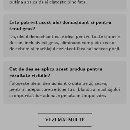
putina apa calda si clateste bine fata.
Este potrivit acest ulei demachiant si pentru
tenul gras?
Da, uleiul demachiant este ideal pentru toate tipurile
de ten, inclusiv cel gras, eliminand complet excesul
de sebum si machiajul rezistent fara sa incarce porii.
Cat de des se aplica acest produs pentru
rezultate vizibile?
Foloseste uleiul demachiant o data pe zi, seara,
pentru indepartarea eficienta si blanda a machiajului
si impuritatilor adunate pe fata in timpul zilei.
VEZI MAI MULTE