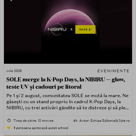
EVENIMENTE
iulie 2026
SOLE merge la K-Pop Days, la NIBIRU — glow,
teste UV și cadouri pe litoral
Pe 1 și 2 august, comunitatea SOLE se mută la mare. Ne
găsești cu un stand propriu în cadrul K-Pop Days, la
NIBIRU, cu trei activări gândite să te distreze și să pleci
acasă cu ceva în plus.
⏱️
Timp de citire: 12 minute
✍️
Autor: Echipa Editorială Sole.ro
1
persoana apreciază acest articol