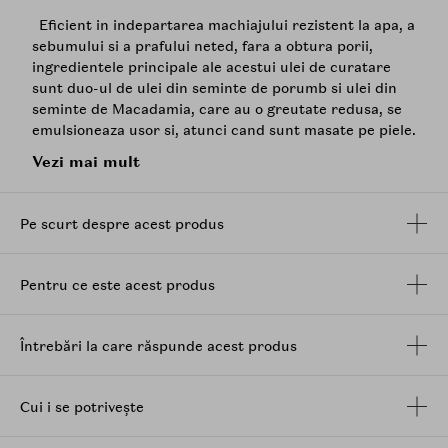
Eficient in indepartarea machiajului rezistent la apa, a
sebumului si a prafului neted, fara a obtura porii,
ingredientele principale ale acestui ulei de curatare
sunt duo-ul de ulei din seminte de porumb si ulei din
seminte de Macadamia, care au o greutate redusa, se
emulsioneaza usor si, atunci cand sunt masate pe piele.
Vezi mai mult
Myristatul de izopropil si palmitatul de etilhexil ajuta la
stabilizarea texturii uleiului si la cresterea umiditatii in
timpul procesului de curatare, astfel incat pielea sa nu
Pe scurt despre acest produs
devina uscata si tensionata la demachiere.
Mod de utilizare:
Pentru ce este acest produs
Luati o cantitate suficienta de ulei si aplicati-l pe fata
uscata Masati uniform pe toata fata, concentrandu-va
pe curatarea zonelor grase, a machiajului, a produselor
Întrebări la care răspunde acest produs
rezistente la apa, etc.
Puneti o cantitate mica de apa umeda pe maini si apoi
Cui i se potrivește
aplicati-o pe piele, lasand uleiul sa se emulsioneze
treptat intr-o forma lichida. Clatiti pielea cu apa calda.