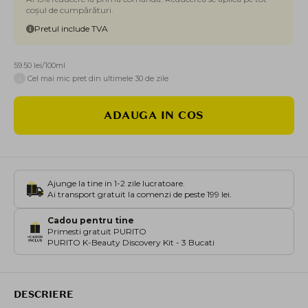
coșul de cumpărături.
Pretul include TVA
59.50 lei/100ml
i
Cel mai mic pret din ultimele 30 de zile
ADAUGA IN COS
Ajunge la tine in 1-2 zile lucratoare.
Ai transport gratuit la comenzi de peste 199 lei.
Cadou pentru tine
Primesti gratuit PURITO
PURITO K-Beauty Discovery Kit - 3 Bucati
DESCRIERE