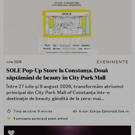
EVENIMENTE
iulie 2026
SOLE Pop-Up Store la Constanța. Două
săptămâni de beauty în City Park Mall
Între 27 iulie și 9 august 2026, transformăm atriumul
principal din City Park Mall of Constanța într-o
destinație de beauty gândită de la zero: mai
spectaculoasă, mai interactivă și mai aproape de felul în
care îți place, de fapt, să descoperi produse — testând,
⏱️
Timp de citire: 9 minute
✍️
Autor: Echipa Editorială Sole.ro
atingând, comparând, întrebând.
1
persoana apreciază acest articol