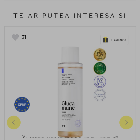
TE-AR PUTEA INTERESA SI
31
VT COSMETICS
VT COSMETICS Glucamune Toner - toner de