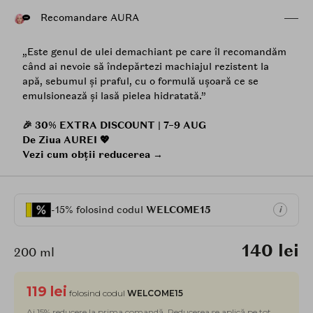
Recomandare AURA
„Este genul de ulei demachiant pe care îl recomandăm
când ai nevoie să îndepărtezi machiajul rezistent la
apă, sebumul și praful, cu o formulă ușoară ce se
emulsionează și lasă pielea hidratată.”
🎉 30% EXTRA DISCOUNT | 7–9 AUG
De Ziua AUREI 💖
Vezi cum obții reducerea →
-15% folosind codul
WELCOME15
i
140 lei
200 ml
119 lei
folosind codul
WELCOME15
Ai 15% reducere la prima comandă. Reducerea se aplică pe tot