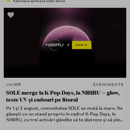
1
persoana apreciază acest articol
EVENIMENTE
iulie 2026
SOLE merge la K-Pop Days, la NIBIRU — glow,
teste UV și cadouri pe litoral
Pe 1 și 2 august, comunitatea SOLE se mută la mare. Ne
găsești cu un stand propriu în cadrul K-Pop Days, la
NIBIRU, cu trei activări gândite să te distreze și să pleci
acasă cu ceva în plus.