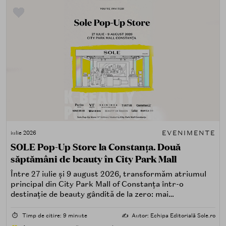
EVENIMENTE
iulie 2026
SOLE Pop-Up Store la Constanța. Două
săptămâni de beauty în City Park Mall
Între 27 iulie și 9 august 2026, transformăm atriumul
principal din City Park Mall of Constanța într-o
destinație de beauty gândită de la zero: mai
spectaculoasă, mai interactivă și mai aproape de felul în
care îți place, de fapt, să descoperi produse — testând,
⏱️
Timp de citire: 9 minute
✍️
Autor: Echipa Editorială Sole.ro
atingând, comparând, întrebând.