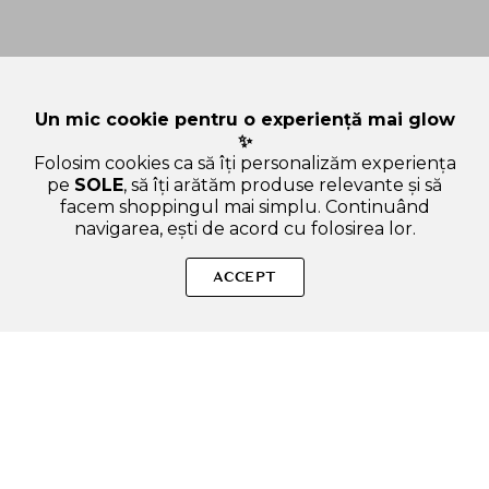
Un mic cookie pentru o experiență mai glow
✨
Folosim cookies ca să îți personalizăm experiența
pe
SOLE
, să îți arătăm produse relevante și să
facem shoppingul mai simplu. Continuând
navigarea, ești de acord cu folosirea lor.
Sperăm că ți-am răspuns la toate întrebările despre COSRX
AC Collection Toner Calmant pentru Ten Sensibil - Fara Alcool,
ACCEPT
Anti-Iritatii si Control Sebum, 125 ml. Dacă ai și alte curiozități,
nu ezita să ne scrii!
ADAUGA IN COS
SOLE – beauty fără zgomot.
Produse autentice, conforme UE, alese responsabil.