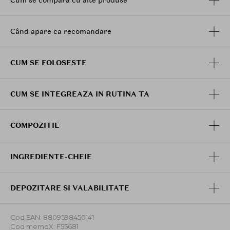
Cum se compară cu alte produse
Când apare ca recomandare
CUM SE FOLOSESTE
CUM SE INTEGREAZA IN RUTINA TA
COMPOZITIE
INGREDIENTE-CHEIE
DEPOZITARE SI VALABILITATE
Cod EAN: 8809598450141
Cod memoX: F55681