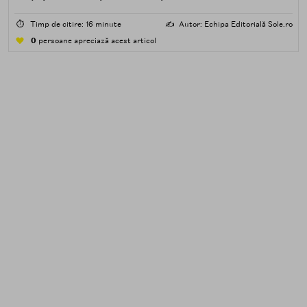
impuritățile grase — SPF, machiaj, sebum, particule de
poluare. Al doilea îndepărtează impuritățile solubile în
⏱️
Timp de citire: 16 minute
✍️
Autor: Echipa Editorială Sole.ro
apă — transpirație, praf, reziduuri.
0
persoane apreciază acest articol