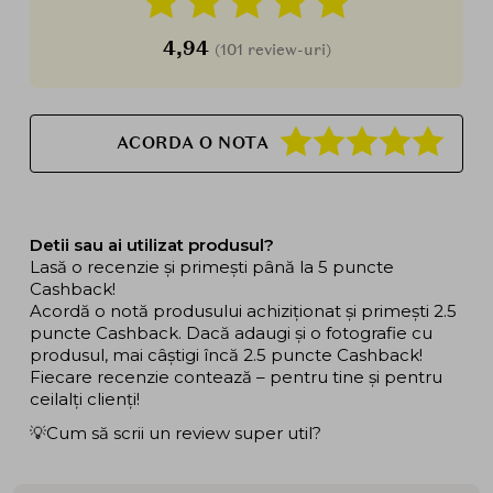
4,94
(101 review-uri)
ACORDA O NOTA
Detii sau ai utilizat produsul?
Lasă o recenzie și primești până la 5 puncte
Cashback!
Acordă o notă produsului achiziționat și primești 2.5
puncte Cashback. Dacă adaugi și o fotografie cu
produsul, mai câștigi încă 2.5 puncte Cashback!
Fiecare recenzie contează – pentru tine și pentru
ceilalți clienți!
💡Cum să scrii un review super util?