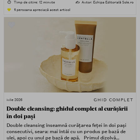
⏱️
Timp de citire: 12 minute
✍️
Autor: Echipa Editorială Sole.ro
1
persoana apreciază acest articol
GHID COMPLET
iulie 2026
Double cleansing: ghidul complet al curățării
în doi pași
Double cleansing înseamnă curățarea feței în doi pași
consecutivi, seara: mai întâi cu un produs pe bază de
ulei, apoi cu unul pe bază de apă. Primul dizolvă