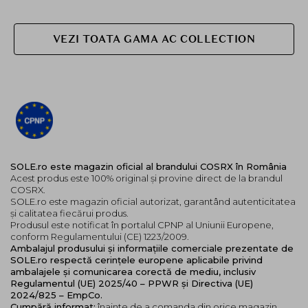
VEZI TOATA GAMA AC COLLECTION
SOLE.ro este magazin oficial al brandului COSRX în România
Acest produs este 100% original și provine direct de la brandul
COSRX.
SOLE.ro este magazin oficial autorizat, garantând autenticitatea
și calitatea fiecărui produs.
Produsul este notificat în portalul CPNP al Uniunii Europene,
conform Regulamentului (CE) 1223/2009.
Ambalajul produsului și informațiile comerciale prezentate de
SOLE.ro respectă cerințele europene aplicabile privind
ambalajele și comunicarea corectă de mediu, inclusiv
Regulamentul (UE) 2025/40 – PPWR și Directiva (UE)
2024/825 – EmpCo.
Cumpără informat:
înainte de a comanda din orice magazin,