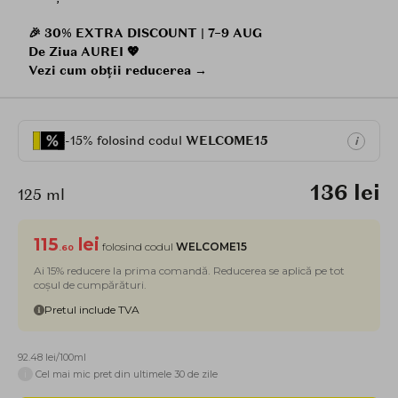
🎉 30% EXTRA DISCOUNT | 7–9 AUG
De Ziua AUREI 💖
Vezi cum obții reducerea →
-15% folosind codul
WELCOME15
i
136 lei
125 ml
115
lei
folosind codul
WELCOME15
.60
Ai 15% reducere la prima comandă. Reducerea se aplică pe tot
coșul de cumpărături.
Pretul include TVA
92.48 lei/100ml
i
Cel mai mic pret din ultimele 30 de zile