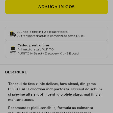
ADAUGA IN COS
Ajunge la tine in 1-2 zile lucratoare.
Ai transport gratuit la comenzi de peste 199 lei.
Cadou pentru tine
Primesti gratuit PURITO
PURITO K-Beauty Discovery Kit - 3 Bucati
DESCRIERE
Tonerul de fata zilnic delicat, fara alcool, din gama
COSRX AC Collection indeparteaza excesul de sebum
si previne alte eruptii, pentru o piele clara, mai fina si
mai sanatoasa.
Recomandat pielii sensibile, formula sa calmanta