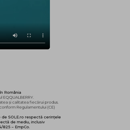
 în România
andul EQQUALBERRY.
tea și calitatea fiecărui produs.
e, conform Regulamentului (CE)
e de SOLE.ro respectă cerințele
ectă de mediu, inclusiv
24/825 – EmpCo.