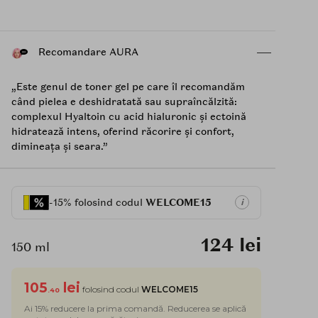
Recomandare AURA
„Este genul de toner gel pe care îl recomandăm
când pielea e deshidratată sau supraîncălzită:
complexul Hyaltoin cu acid hialuronic și ectoină
hidratează intens, oferind răcorire și confort,
dimineața și seara.”
-15% folosind codul
WELCOME15
i
124 lei
150 ml
105
lei
folosind codul
WELCOME15
.40
Ai 15% reducere la prima comandă. Reducerea se aplică