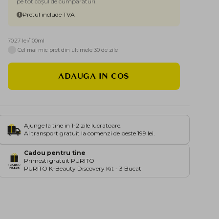
pe tot coșul de cumpărături.
Pretul include TVA
70.27 lei/100ml
i
Cel mai mic pret din ultimele 30 de zile
ADAUGA IN COS
Ajunge la tine in 1-2 zile lucratoare.
Ai transport gratuit la comenzi de peste 199 lei.
Cadou pentru tine
Primesti gratuit PURITO
PURITO K-Beauty Discovery Kit - 3 Bucati