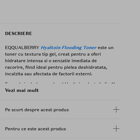
DESCRIERE
EQQUALBERRY
Hyaltoin Flooding Toner
este un
toner cu textura tip gel, creat pentru a oferi
hidratare intensa si o senzatie imediata de
racorire, fiind ideal pentru pielea deshidratata,
incalzita sau afectata de factorii externi.
Formula include complexul Hyaltoin, alcatuit din 11
Vezi mai mult
tipuri de
acid hialuronic
si ectoina, care ajuta la
atragerea si mentinerea apei in piele, oferind
hidratare de lunga durata si contribuind la
Pe scurt despre acest produs
reducerea pierderii de umiditate pentru un
confort care dureaza pana la 24 de ore.
Pentru un efect racoritor imediat, apa glaciara
Pentru ce este acest produs
(100.000 ppm), bogata in minerale, ajuta la