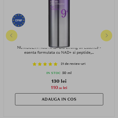
NUMBUZIN
NUMBUZIN No.9 NAD+Bio Lifting-sil Essence -
esenta formulata cu NAD+ si peptide,...
21 de review-uri
50 ml
IN STOC
130 lei
110
lei
.50
ADAUGA IN COS