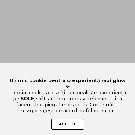
Un mic cookie pentru o experiență mai glow
✨
Folosim cookies ca să îți personalizăm experiența
pe
SOLE
, să îți arătăm produse relevante și să
facem shoppingul mai simplu. Continuând
navigarea, ești de acord cu folosirea lor.
Sperăm că ți-am răspuns la toate întrebările despre
NUMBUZIN No.9 NAD+PDRN Glow Boosting Toner - toner de
ACCEPT
fata formulat cu Salmon PDRN si niacinamida, care contribuie