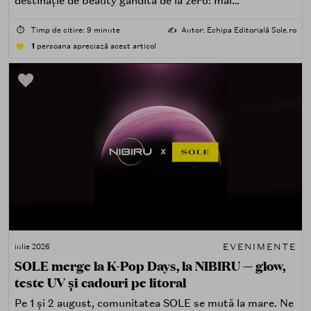
destinație de beauty gândită de la zero: mai
spectaculoasă, mai interactivă și mai aproape de felul în
care îți place, de fapt, să descoperi produse — testând,
⏱️
Timp de citire: 9 minute
✍️
Autor: Echipa Editorială Sole.ro
atingând, comparând, întrebând.
1
persoana apreciază acest articol
EVENIMENTE
iulie 2026
SOLE merge la K-Pop Days, la NIBIRU — glow,
teste UV și cadouri pe litoral
Pe 1 și 2 august, comunitatea SOLE se mută la mare. Ne