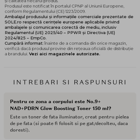
și calitatea fiecărui produs.
Produsul este notificat în portalul CPNP al Uniunii Europene,
conform Regulamentului (CE) 1223/2009.
Ambalajul produsului și informațiile comerciale prezentate de
SOLE.ro respectă cerințele europene aplicabile privind
ambalajele și comunicarea corectă de mediu, inclusiv
Regulamentul (UE) 2025/40 – PPWR și Directiva (UE)
2024/825 – EmpCo.
Cumpără informat:
înainte de a comanda din orice magazin,
verifică dacă produsul provine din rețeaua oficială de distribuție
a brandului.
Vezi aici magazinele autorizate.
INTREBARI SI RASPUNSURI
Pentru ce zona a corpului este No.9+
NAD+PDRN Glow Boosting Toner 150 ml?
Este un toner de fata iluminator, creat pentru pielea
de pe fata (si poate fi folosit si pe gat/decolteu, daca
doresti).