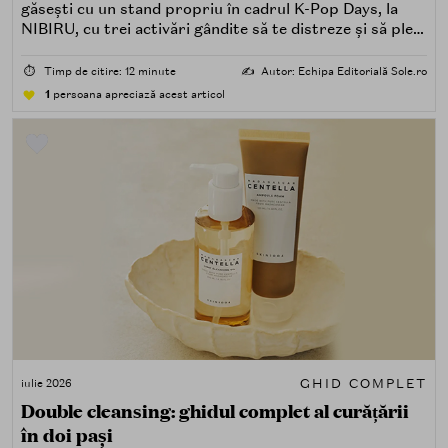
găsești cu un stand propriu în cadrul K-Pop Days, la
NIBIRU, cu trei activări gândite să te distreze și să pleci
acasă cu ceva în plus.
⏱️
Timp de citire: 12 minute
✍️
Autor: Echipa Editorială Sole.ro
1
persoana apreciază acest articol
GHID COMPLET
iulie 2026
Double cleansing: ghidul complet al curățării
în doi pași