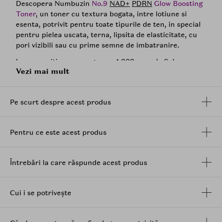
Descopera Numbuzin
No.9
NAD+
PDRN
Glow Boosting
Toner
, un toner cu textura bogata, intre lotiune si
esenta, potrivit pentru toate tipurile de ten, in special
pentru pielea uscata, terna, lipsita de elasticitate, cu
pori vizibili sau cu prime semne de imbatranire.
In compozitia sa se regasesc 1,000 ppm de Salmon
Vezi mai mult
PDRN
, un ingredient apreciat pentru sustinerea
refacerii aspectului pielii si pentru contributia sa la un
ten mai neted si mai sanatos, alaturi de
NAD+
, folosit in
Pe scurt despre acest produs
formulele orientate spre fermitate, revitalizare si
ingrijirea semnelor de imbatranire. Complexul de 50 de
peptide
completeaza actiunea formulei si ajuta la
Pentru ce este acest produs
imbunatatirea aspectului elasticitatii, texturii si
conturului pielii.
Formula este imbogatita si cu
niacinamida
, care
Întrebări la care răspunde acest produs
sustine luminozitatea si uniformizarea vizibila a tenului,
dar si cu ingrediente cu efect hidratant si de sustinere
a barierei cutanate, precum ceramidele, colagenul si
Cui i se potrivește
elastina
. Impreuna, acestea ajuta pielea sa arate mai
neteda, mai confortabila si mai luminoasa, fara aspect