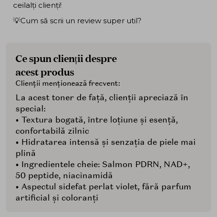
ceilalți clienți!
💡Cum să scrii un review super util?
Ce spun clienții despre
acest produs
Clienții menționează frecvent:
La acest toner de față, clienții apreciază în
special:
• Textura bogată, între loțiune și esență,
confortabilă zilnic
• Hidratarea intensă și senzația de piele mai
plină
• Ingredientele cheie: Salmon PDRN, NAD+,
50 peptide, niacinamidă
• Aspectul sidefat perlat violet, fără parfum
artificial și coloranți