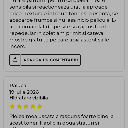
nu are parfum, pentru ca pielea mea e
sensibila si reactioneaza urat la aproape
orice. Textura e intre un toner si o esenta, se
absoarbe frumos si nu lasa nicio pelicula. L-
am comandat de pe site si a ajuns foarte
repede, iar in colet am primit si cateva
mostre gratuite pe care abia astept sa le
incerc.
ADAUGA UN COMENTARIU
Raluca
19 iulie 2026
Hidratare vizibila
Pielea mea uscata a raspuns foarte bine la
acest toner. Il aplic in doua straturi si