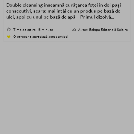
Double cleansing înseamnă curățarea feței în doi pași
consecutivi, seara: mai întâi cu un produs pe bază de
ulei, apoi cu unul pe bază de apă. Primul dizolvă
impuritățile grase — SPF, machiaj, sebum, particule de
poluare. Al doilea îndepărtează impuritățile solubile în
⏱️
Timp de citire: 16 minute
✍️
Autor: Echipa Editorială Sole.ro
apă — transpirație, praf, reziduuri.
0
persoane apreciază acest articol