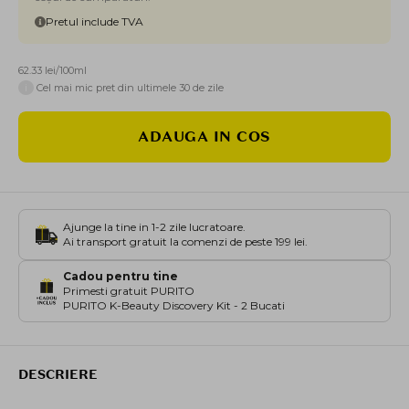
Pretul include TVA
62.33 lei/100ml
i
Cel mai mic pret din ultimele 30 de zile
ADAUGA IN COS
Ajunge la tine in 1-2 zile lucratoare.
Ai transport gratuit la comenzi de peste 199 lei.
Cadou pentru tine
Primesti gratuit PURITO
PURITO K-Beauty Discovery Kit - 2 Bucati
DESCRIERE