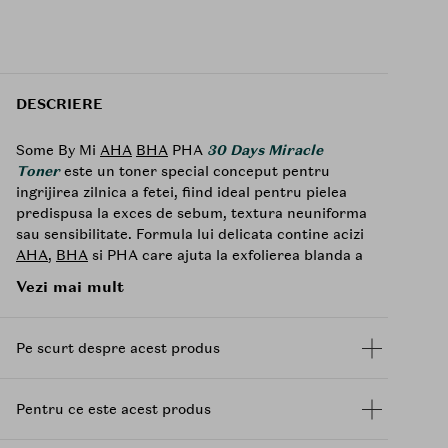
DESCRIERE
Some By Mi
AHA
BHA
PHA
30 Days Miracle
Toner
este un toner special conceput pentru
ingrijirea zilnica a fetei, fiind ideal pentru pielea
predispusa la exces de sebum, textura neuniforma
sau sensibilitate. Formula lui delicata contine acizi
AHA
,
BHA
si PHA care ajuta la exfolierea blanda a
celulelor moarte, la curatarea porilor si la
Vezi mai mult
reinnoirea pielii, oferind un aspect mai neted si
mai luminos.
Pe scurt despre acest produs
Un element central al formulei este apa din frunze
de arbore de ceai (10.000 ppm), recunoscuta
pentru proprietatile sale calmante si purifiante, ce
Pentru ce este acest produs
contribuie la echilibrarea pielii si la reducerea
senzatiei de disconfort. In plus,
niacinamida
2%