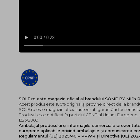
SOLE.ro este magazin oficial al brandului SOME BY MI în
Acest produs este 100% original și provine direct de la bran
SOLE.ro este magazin oficial autorizat, garantând autenticita
Produsul este notificat în portalul CPNP al Uniunii Europen
1223/2009.
Ambalajul produsului și informațiile comerciale prezentat
europene aplicabile privind ambalajele și comunicarea cor
Regulamentul (UE) 2025/40 – PPWR și Directiva (UE) 20