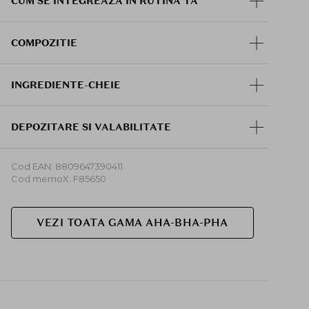
CUM SE INTEGREAZA IN RUTINA TA
COMPOZITIE
INGREDIENTE-CHEIE
DEPOZITARE SI VALABILITATE
Cod EAN: 8809647390411
Cod memoX: F85650
VEZI TOATA GAMA AHA-BHA-PHA