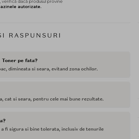
 verifică dacă produsul provine
azinele autorizate.
SI RASPUNSURI
 Toner pe fata?
ac, dimineata si seara, evitand zona ochilor.
ta, cat si seara, pentru cele mai bune rezultate.
la?
 fi sigura si bine tolerata, inclusiv de tenurile