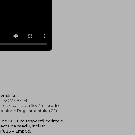
 România
dul SOME BY MI.
tea și calitatea fiecărui produs.
e, conform Regulamentului (CE)
e de SOLE.ro respectă cerințele
ectă de mediu, inclusiv
24/825 – EmpCo.