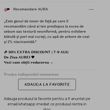
Recomandare AURA
„Este genul de toner de față pe care îl
recomandăm când ai ten predispus la exces de
sebum sau textură neuniformă, pentru exfoliere
blândă și pori mai curați, cu apă de arbore de ceai
și 2% niacinamidă.”
🎉 30% EXTRA DISCOUNT | 7–9 AUG
De Ziua AUREI 💖
Vezi cum obții reducerea →
Produs indisponibil momentan
ADAUGA LA FAVORITE
Adauga produsul la favorite pentru a fi anuntat pe
email/whatsapp imediat ce produsul reintra in
stoc