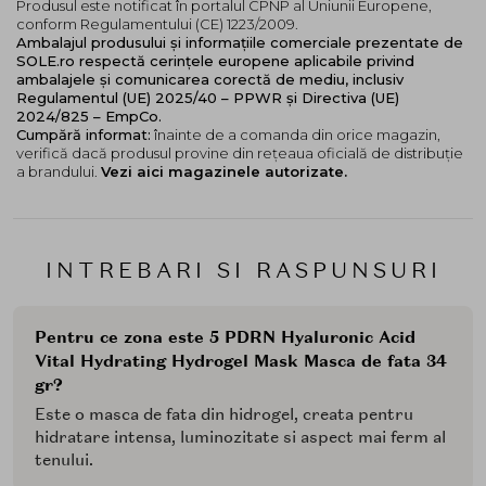
Produsul este notificat în portalul CPNP al Uniunii Europene,
conform Regulamentului (CE) 1223/2009.
Ambalajul produsului și informațiile comerciale prezentate de
SOLE.ro respectă cerințele europene aplicabile privind
ambalajele și comunicarea corectă de mediu, inclusiv
Regulamentul (UE) 2025/40 – PPWR și Directiva (UE)
2024/825 – EmpCo.
Cumpără informat:
înainte de a comanda din orice magazin,
verifică dacă produsul provine din rețeaua oficială de distribuție
a brandului.
Vezi aici magazinele autorizate.
INTREBARI SI RASPUNSURI
Pentru ce zona este 5 PDRN Hyaluronic Acid
Vital Hydrating Hydrogel Mask Masca de fata 34
gr?
Este o masca de fata din hidrogel, creata pentru
hidratare intensa, luminozitate si aspect mai ferm al
tenului.