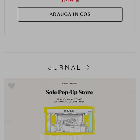
114
lei
.75
ADAUGA IN COS
JURNAL