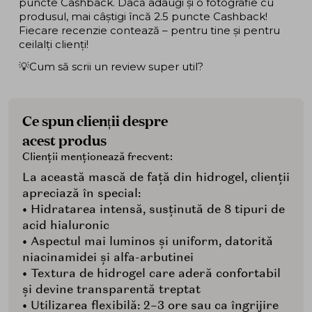
puncte Cashback. Dacă adaugi și o fotografie cu
produsul, mai câștigi încă 2.5 puncte Cashback!
Fiecare recenzie contează – pentru tine și pentru
ceilalți clienți!
💡Cum să scrii un review super util?
Ce spun clienții despre
acest produs
Clienții menționează frecvent:
La această mască de față din hidrogel, clienții
apreciază în special:
• Hidratarea intensă, susținută de 8 tipuri de
acid hialuronic
• Aspectul mai luminos și uniform, datorită
niacinamidei și alfa-arbutinei
• Textura de hidrogel care aderă confortabil
și devine transparentă treptat
• Utilizarea flexibilă: 2–3 ore sau ca îngrijire