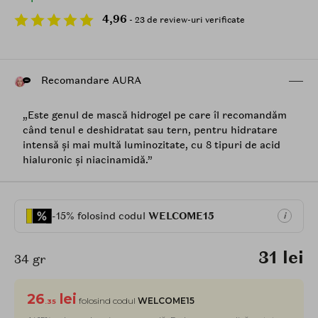
4,96
- 23 de review-uri verificate
Recomandare AURA
„Este genul de mască hidrogel pe care îl recomandăm
când tenul e deshidratat sau tern, pentru hidratare
intensă și mai multă luminozitate, cu 8 tipuri de acid
hialuronic și niacinamidă.”
-15% folosind codul
WELCOME15
i
31 lei
34 gr
26
lei
folosind codul
WELCOME15
.35