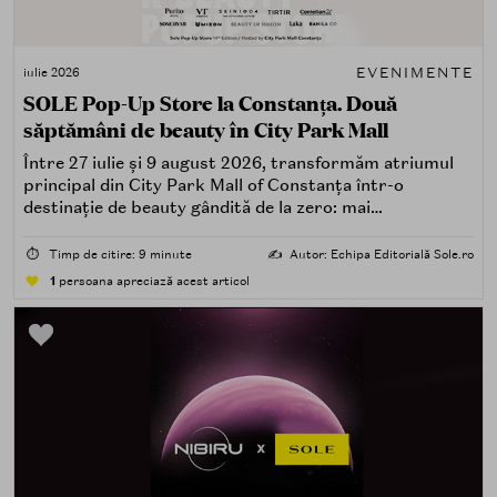
EVENIMENTE
iulie 2026
SOLE Pop-Up Store la Constanța. Două
săptămâni de beauty în City Park Mall
Între 27 iulie și 9 august 2026, transformăm atriumul
principal din City Park Mall of Constanța într-o
destinație de beauty gândită de la zero: mai
spectaculoasă, mai interactivă și mai aproape de felul în
care îți place, de fapt, să descoperi produse — testând,
⏱️
Timp de citire: 9 minute
✍️
Autor: Echipa Editorială Sole.ro
atingând, comparând, întrebând.
1
persoana apreciază acest articol