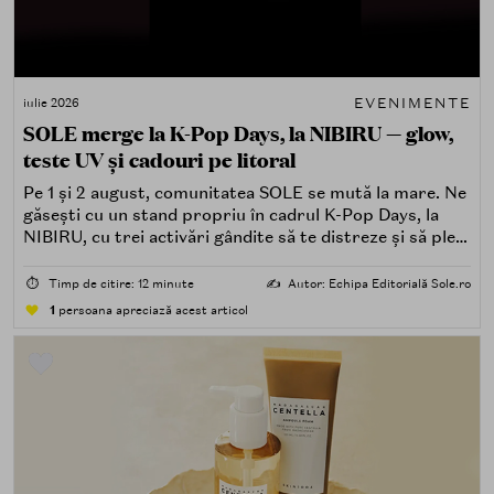
EVENIMENTE
iulie 2026
SOLE merge la K-Pop Days, la NIBIRU — glow,
teste UV și cadouri pe litoral
Pe 1 și 2 august, comunitatea SOLE se mută la mare. Ne
găsești cu un stand propriu în cadrul K-Pop Days, la
NIBIRU, cu trei activări gândite să te distreze și să pleci
acasă cu ceva în plus.
⏱️
Timp de citire: 12 minute
✍️
Autor: Echipa Editorială Sole.ro
1
persoana apreciază acest articol