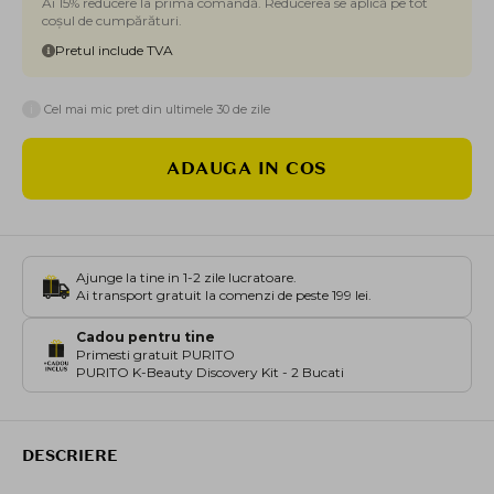
Ai 15% reducere la prima comandă. Reducerea se aplică pe tot
coșul de cumpărături.
Pretul include TVA
i
Cel mai mic pret din ultimele 30 de zile
ADAUGA IN COS
Ajunge la tine in 1-2 zile lucratoare.
Ai transport gratuit la comenzi de peste 199 lei.
Cadou pentru tine
Primesti gratuit PURITO
PURITO K-Beauty Discovery Kit - 2 Bucati
DESCRIERE