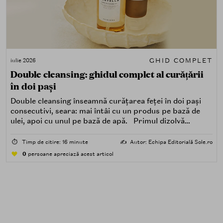
GHID COMPLET
iulie 2026
Double cleansing: ghidul complet al curățării
în doi pași
Double cleansing înseamnă curățarea feței în doi pași
consecutivi, seara: mai întâi cu un produs pe bază de
ulei, apoi cu unul pe bază de apă. Primul dizolvă
impuritățile grase — SPF, machiaj, sebum, particule de
poluare. Al doilea îndepărtează impuritățile solubile în
⏱️
Timp de citire: 16 minute
✍️
Autor: Echipa Editorială Sole.ro
apă — transpirație, praf, reziduuri.
0
persoane apreciază acest articol