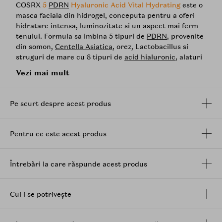
COSRX
5
PDRN
Hyaluronic Acid Vital Hydrating
este o
masca faciala din hidrogel, conceputa pentru a oferi
hidratare intensa, luminozitate si un aspect mai ferm
tenului. Formula sa imbina 5 tipuri de
PDRN
, provenite
din somon,
Centella Asiatica
, orez, Lactobacillus si
struguri de mare cu 8 tipuri de
acid hialuronic
, alaturi
de
niacinamida
, alfa-arbutin,
colagen
,
peptide
,
Vezi mai mult
adenozina,
pantenol
si alantoina, pentru a sustine un
aspect revitalizat, mai neted si mai uniform al pielii.
Pe scurt despre acest produs
Masca ofera ingrijire completa pentru tenul
deshidratat, lipsit de luminozitate sau cu aspect
neuniform, ajutand la mentinerea hidratarii, la
Pentru ce este acest produs
netezirea texturii si la imbunatatirea aspectului
porilor. Este potrivita si pentru momentele in care
pielea are nevoie de un boost de confort si prospetime,
Întrebări la care răspunde acest produs
inclusiv dupa perioade in care tenul se simte uscat sau
tern. Textura de hidrogel adera confortabil pe ten si
devine treptat transparenta pe masura ce
Cui i se potrivește
ingredientele sunt eliberate in piele.
Beneficii