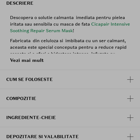
DESCRIERE
Descopera o solutie calmanta imediata pentru pielea
iritata sau sensibila cu masca de fata
Cicapair Intensive
Soothing Repair Serum Mask
!
Fabricata din celuloza si imbibata cu un ser calmant,
aceasta este special conceputa pentru a reduce rapid
roseata si a oferi o hidratare intensa. Infuzata cu
Vezi mai mult
extract de
Centella Asiatica
si Alantoina, masca
actioneaza delicat pentru a calma si intari bariera
naturala a pielii, lasandu-ti fata proaspata, hidratata si
CUM SE FOLOSESTE
vizibil mai calma intr-un timp scurt. Este ideala pentru
pielea sensibila, iar testele dermatologice confirma
eficienta sa.
COMPOZITIE
Beneficii:
Hidratare intensa si racoritoare (+72% hidratare
INGREDIENTE-CHEIE
instantanee*)
Reduce vizibil roseata cu 31%*
Intareste bariera pielii cu 27%**, protejand-o
DEPOZITARE SI VALABILITATE
impotriva factorilor externi