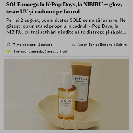
SOLE merge la K-Pop Days, la NIBIRU — glow,
teste UV și cadouri pe litoral
Pe 1 și 2 august, comunitatea SOLE se mută la mare. Ne
găsești cu un stand propriu în cadrul K-Pop Days, la
NIBIRU, cu trei activări gândite să te distreze și să pleci
acasă cu ceva în plus.
⏱️
Timp de citire: 12 minute
✍️
Autor: Echipa Editorială Sole.ro
1
persoana apreciază acest articol