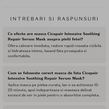
minerale, sulfati, triclocarban, triclosan, gluten.
Mod de utilizare:
INTREBARI SI RASPUNSURI
Aplica masca pe fata curata si las-o sa actioneze timp
de 15-20 de minute. Indeparteaza masca si maseaza
usor serul ramas pentru o absorbtie completa.
Ce efecte are masca Cicapair Intensive Soothing
Utilizeaza-o ori de cate ori simti nevoia de calmare si
Repair Serum Mask asupra pielii fetei?
hidratare intensa.
Ofera calmare imediata, reduce rapid roseata vizibila
si hidrateaza intens, lasand fata proaspata si
confortabila.
Cum se foloseste corect masca de fata Cicapair
Intensive Soothing Repair Serum Mask?
Aplica masca pe pielea curata, las-o sa actioneze 15-
20 minute, apoi indeparteaza si maseaza delicat
excesul de ser in piele pentru o absorbtie completa.