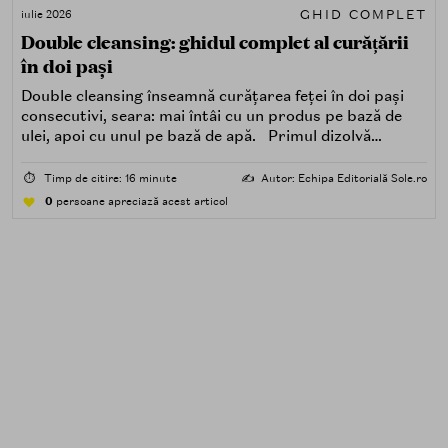
GHID COMPLET
iulie 2026
Double cleansing: ghidul complet al curățării
în doi pași
Double cleansing înseamnă curățarea feței în doi pași
consecutivi, seara: mai întâi cu un produs pe bază de
ulei, apoi cu unul pe bază de apă. Primul dizolvă
impuritățile grase — SPF, machiaj, sebum, particule de
poluare. Al doilea îndepărtează impuritățile solubile în
⏱️
Timp de citire: 16 minute
✍️
Autor: Echipa Editorială Sole.ro
apă — transpirație, praf, reziduuri.
0
persoane apreciază acest articol