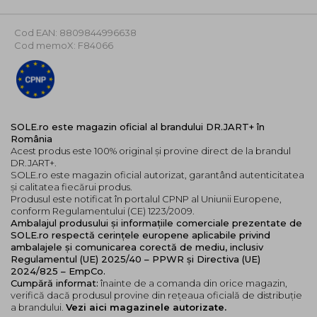
Potrivita pentru pielea sensibila si testata
dermatologic
Cod EAN: 8809844996638
Ofera un efect de racorire intens pentru
Cod memoX: F84066
confort imediat
*Test clinic realizat pe 33 de femei (23-59 ani), cu
masuratori imediat dupa o singura utilizare.
Rezultatele pot varia.
**Masuratori efectuate la 1 ora dupa utilizare.
SOLE.ro este magazin oficial al brandului DR.JART+ în
România
Ingrediente principale:
Acest produs este 100% original și provine direct de la brandul
DR.JART+.
Cica Complex: Cunoscuta pentru proprietatile
SOLE.ro este magazin oficial autorizat, garantând autenticitatea
și calitatea fiecărui produs.
sale calmante,
Centella Asiatica
reduce irtitatiile
Produsul este notificat în portalul CPNP al Uniunii Europene,
si roseata si ajuta la regenerarea pielii.
conform Regulamentului (CE) 1223/2009.
Peptide
R-Protecter: Stimuleaza eficienta
Ambalajul produsului și informațiile comerciale prezentate de
ingredientelor calmante si imbunatateste
SOLE.ro respectă cerințele europene aplicabile privind
rezilienta pielii impotriva agresorilor externi.
ambalajele și comunicarea corectă de mediu, inclusiv
Regulamentul (UE) 2025/40 – PPWR și Directiva (UE)
Alantoina: Stimuleaza hidratarea rapida si ajuta
2024/825 – EmpCo.
la intarirea barierei cutanate, facand pielea mai
Cumpără informat:
înainte de a comanda din orice magazin,
rezistenta si mai catifelata.
verifică dacă produsul provine din rețeaua oficială de distribuție
a brandului.
Vezi aici magazinele autorizate.
Formulata fara:
Parabeni, formaldehide, ftalati, uleiuri