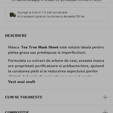
Ajunge la tine in 1-2 zile lucratoare.
Ai transport gratuit la comenzi de peste 199 lei.
DESCRIERE
Masca
Tea Tree Mask Sheet
este solutia ideala pentru
pielea grasa sau predispusa la imperfectiuni.
Formulata cu extract de arbore de ceai, aceasta masca
are proprietati purificatoare si antibacteriene, ajutand
la curatarea pielii si la reducerea aspectului porilor
dilatati. Arborele de ceai este recunoscut pentru
Vezi mai mult
capacitatea sa de a controla excesul de sebum si de a
calma iritatiile, fiind un aliat puternic impotriva
imperfectiunilor.
CUM SE FOLOSESTE
Masca este imbogatit, de asemenea, cu extract de
centella asiatica
, care calmeaza si protejeaza pielea
sensibila, ajutand la refacerea barierei naturale de
COMPOZITIE