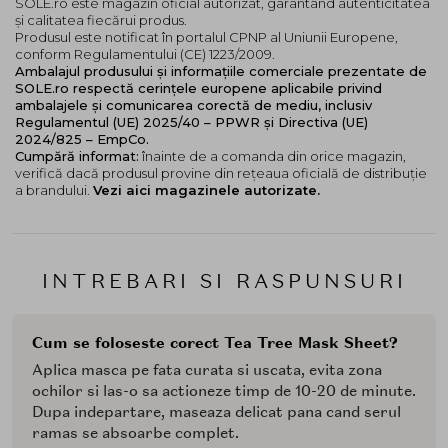
SOLE.ro este magazin oficial autorizat, garantând autenticitatea
și calitatea fiecărui produs.
Produsul este notificat în portalul CPNP al Uniunii Europene,
conform Regulamentului (CE) 1223/2009.
Ambalajul produsului și informațiile comerciale prezentate de
SOLE.ro respectă cerințele europene aplicabile privind
ambalajele și comunicarea corectă de mediu, inclusiv
Regulamentul (UE) 2025/40 – PPWR și Directiva (UE)
2024/825 – EmpCo.
Cumpără informat:
înainte de a comanda din orice magazin,
verifică dacă produsul provine din rețeaua oficială de distribuție
a brandului.
Vezi aici magazinele autorizate.
INTREBARI SI RASPUNSURI
Cum se foloseste corect Tea Tree Mask Sheet?
Aplica masca pe fata curata si uscata, evita zona
ochilor si las-o sa actioneze timp de 10-20 de minute.
Dupa indepartare, maseaza delicat pana cand serul
ramas se absoarbe complet.