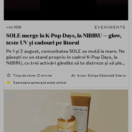
EVENIMENTE
iulie 2026
SOLE merge la K-Pop Days, la NIBIRU — glow,
teste UV și cadouri pe litoral
Pe 1 și 2 august, comunitatea SOLE se mută la mare. Ne
găsești cu un stand propriu în cadrul K-Pop Days, la
NIBIRU, cu trei activări gândite să te distreze și să pleci
acasă cu ceva în plus.
⏱️
Timp de citire: 12 minute
✍️
Autor: Echipa Editorială Sole.ro
1
persoana apreciază acest articol