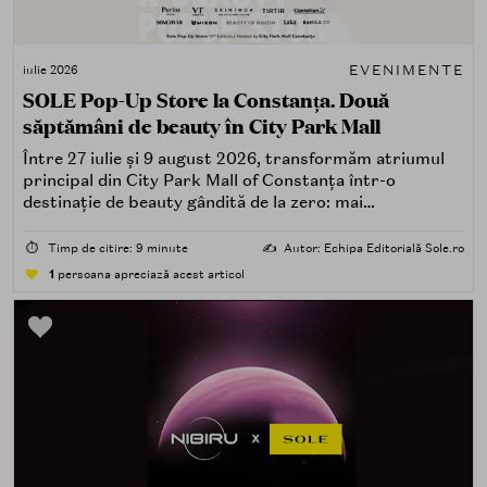
EVENIMENTE
iulie 2026
SOLE Pop-Up Store la Constanța. Două
săptămâni de beauty în City Park Mall
Între 27 iulie și 9 august 2026, transformăm atriumul
principal din City Park Mall of Constanța într-o
destinație de beauty gândită de la zero: mai
spectaculoasă, mai interactivă și mai aproape de felul în
care îți place, de fapt, să descoperi produse — testând,
⏱️
Timp de citire: 9 minute
✍️
Autor: Echipa Editorială Sole.ro
atingând, comparând, întrebând.
1
persoana apreciază acest articol