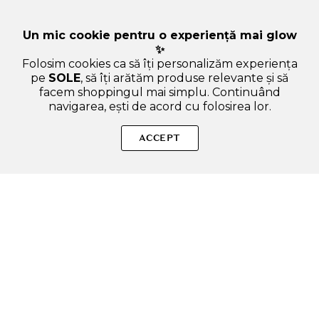
Un mic cookie pentru o experiență mai glow
✨
Folosim cookies ca să îți personalizăm experiența
pe
SOLE
, să îți arătăm produse relevante și să
facem shoppingul mai simplu. Continuând
navigarea, ești de acord cu folosirea lor.
Sperăm că ți-am răspuns la toate întrebările despre NATURE
REPUBLIC Real Nature Tea Tree Mask Sheet - masca de fata
ACCEPT
formulata cu extract de arbore de ceai si extract de centella
asiatica, care contribuie la curatarea pielii si la mentinerea
echilibrului sebumului pentru pielea grasa sau predispusa la
imperfectiuni - 23 gr. Dacă ai și alte curiozități, nu ezita să ne
ADAUGA IN COS
scrii!
SOLE – beauty fără zgomot.
Produse autentice, conforme UE, alese responsabil.