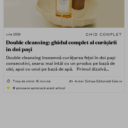
GHID COMPLET
iulie 2026
Double cleansing: ghidul complet al curățării
în doi pași
Double cleansing înseamnă curățarea feței în doi pași
consecutivi, seara: mai întâi cu un produs pe bază de
ulei, apoi cu unul pe bază de apă. Primul dizolvă
impuritățile grase — SPF, machiaj, sebum, particule de
poluare. Al doilea îndepărtează impuritățile solubile în
⏱️
Timp de citire: 16 minute
✍️
Autor: Echipa Editorială Sole.ro
apă — transpirație, praf, reziduuri.
0
persoane apreciază acest articol