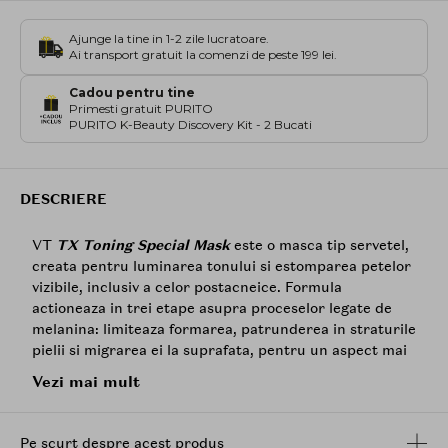
Ajunge la tine in 1-2 zile lucratoare.
Ai transport gratuit la comenzi de peste 199 lei.
Cadou pentru tine
Primesti gratuit PURITO
PURITO K-Beauty Discovery Kit - 2 Bucati
DESCRIERE
VT
TX Toning Special Mask
este o masca tip servetel,
creata pentru luminarea tonului si estomparea petelor
vizibile, inclusiv a celor postacneice. Formula
actioneaza in trei etape asupra proceselor legate de
melanina: limiteaza formarea, patrunderea in straturile
pielii si migrarea ei la suprafata, pentru un aspect mai
clar si mai uniform.
Vezi mai mult
Complexul iluminator reuneste
acid tranexamic
in
microcapsule pentru livrare controlata a ingredientului
Pe scurt despre acest produs
activ,
niacinamida
pentru reglarea neuniformitatilor de