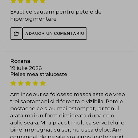
Exact ce cautam pentru petele de
hiperpigmentare.
ADAUGA UN COMENTARIU
Roxana
19 iulie 2026
Pielea mea straluceste
Am inceput sa folosesc masca asta de vreo
trei saptamani si diferenta e vizibila. Petele
postacneice s-au mai estompat, iar tenul
arata mai uniform dimineata dupa ce o
aplic seara. Mi-a placut mult ca servetelul e
bine impregnat cu ser, nu usca deloc. Am
comandat de pe site si a ajuns foarte repid,