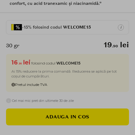
confort, cu acid tranexamic și niacinamidă.”
-15% folosind codul
WELCOME15
i
19
lei
30 gr
.90
16
lei
folosind codul
WELCOME15
.91
Ai 15% reducere la prima comandă. Reducerea se aplică pe tot
coșul de cumpărături.
Pretul include TVA
i
Cel mai mic pret din ultimele 30 de zile
ADAUGA IN COS