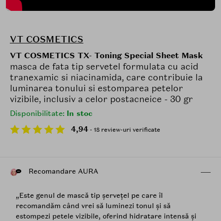
VT COSMETICS
VT COSMETICS TX- Toning Special Sheet Mask
masca de fata tip servetel formulata cu acid
tranexamic si niacinamida, care contribuie la
luminarea tonului si estomparea petelor
vizibile, inclusiv a celor postacneice - 30 gr
Disponibilitate:
In stoc
4,94
- 18 review-uri verificate
Recomandare AURA
„Este genul de mască tip șervețel pe care îl
recomandăm când vrei să luminezi tonul și să
estompezi petele vizibile, oferind hidratare intensă și