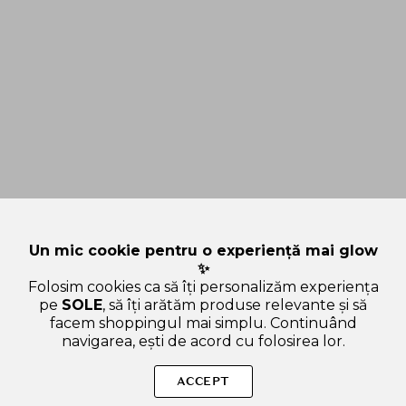
Un mic cookie pentru o experiență mai glow
✨
Folosim cookies ca să îți personalizăm experiența
pe
SOLE
, să îți arătăm produse relevante și să
facem shoppingul mai simplu. Continuând
navigarea, ești de acord cu folosirea lor.
Sperăm că ți-am răspuns la toate întrebările despre VT
COSMETICS TX- Toning Special Sheet Mask - masca de fata tip
ACCEPT
servetel formulata cu acid tranexamic si niacinamida, care