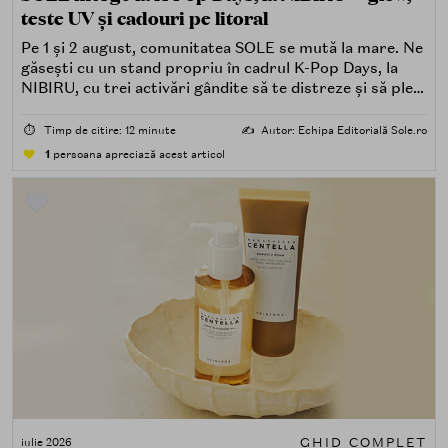
teste UV și cadouri pe litoral
Pe 1 și 2 august, comunitatea SOLE se mută la mare. Ne
găsești cu un stand propriu în cadrul K-Pop Days, la
NIBIRU, cu trei activări gândite să te distreze și să pleci
acasă cu ceva în plus.
⏱️
Timp de citire: 12 minute
✍️
Autor: Echipa Editorială Sole.ro
1
persoana apreciază acest articol
GHID COMPLET
iulie 2026