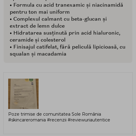
• Formula cu acid tranexamic și niacinamidă
pentru ton mai uniform
• Complexul calmant cu beta-glucan și
extract de lemn dulce
• Hidratarea susținută prin acid hialuronic,
ceramide și colesterol
• Finisajul catifelat, fără peliculă lipicioasă, cu
squalan și macadamia
Poze trimise de comunitatea Sole România
#skincareromania #recenzii #reviewuriautentice