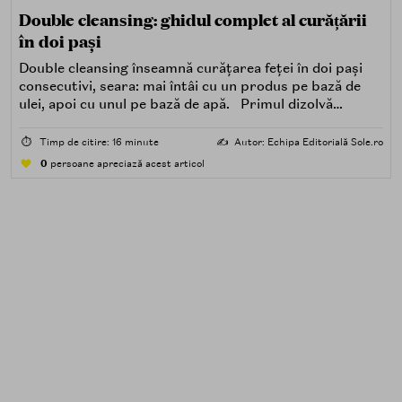
Double cleansing: ghidul complet al curățării
în doi pași
Double cleansing înseamnă curățarea feței în doi pași
consecutivi, seara: mai întâi cu un produs pe bază de
ulei, apoi cu unul pe bază de apă. Primul dizolvă
impuritățile grase — SPF, machiaj, sebum, particule de
poluare. Al doilea îndepărtează impuritățile solubile în
⏱️
Timp de citire: 16 minute
✍️
Autor: Echipa Editorială Sole.ro
apă — transpirație, praf, reziduuri.
0
persoane apreciază acest articol