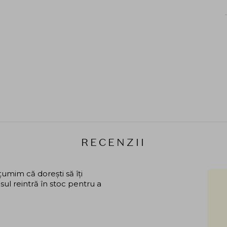
RECENZII
mim că dorești să îți
ul reintră în stoc pentru a