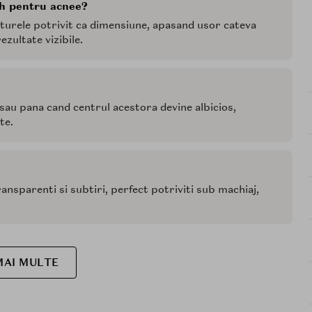
ch pentru acnee?
sturele potrivit ca dimensiune, apasand usor cateva
zultate vizibile.
sau pana cand centrul acestora devine albicios,
te.
nsparenti si subtiri, perfect potriviti sub machiaj,
MAI MULTE