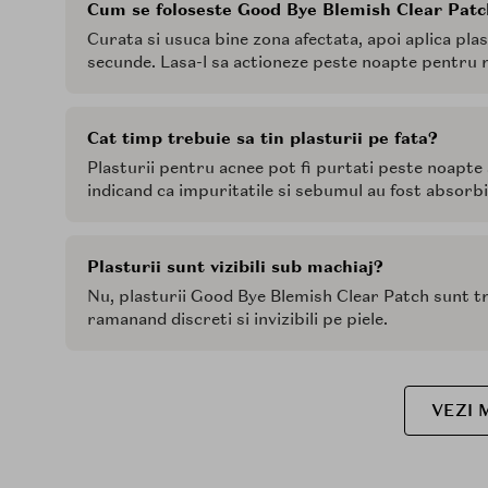
Cum se foloseste Good Bye Blemish Clear Pat
Curata si usuca bine zona afectata, apoi aplica pla
secunde. Lasa-l sa actioneze peste noapte pentru re
Cat timp trebuie sa tin plasturii pe fata?
Plasturii pentru acnee pot fi purtati peste noapte 
indicand ca impuritatile si sebumul au fost absorbi
Plasturii sunt vizibili sub machiaj?
Nu, plasturii Good Bye Blemish Clear Patch sunt tra
ramanand discreti si invizibili pe piele.
VEZI 