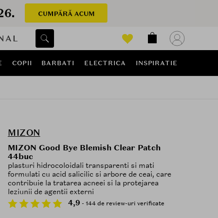
NAL
E
COPII
BARBATI
ELECTRICA
INSPIRATIE
MIZON
MIZON Good Bye Blemish Clear Patch
44buc
plasturi hidrocoloidali transparenti si mati
formulati cu acid salicilic si arbore de ceai, care
contribuie la tratarea acneei si la protejarea
leziunii de agentii externi
4,9
- 144 de review-uri verificate