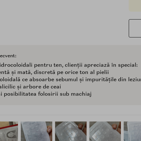
recvent:
idrocoloidali pentru ten, clienții apreciază în special:
tă și mată, discretă pe orice ton al pielii
oloidală ce absoarbe sebumul și impuritățile din leziu
licilic și arbore de ceai
 posibilitatea folosirii sub machiaj