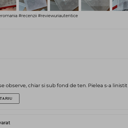
romania #recenzii #reviewuriautentice
a se observe, chiar si sub fond de ten. Pielea s-a linistit
TARIU
varat