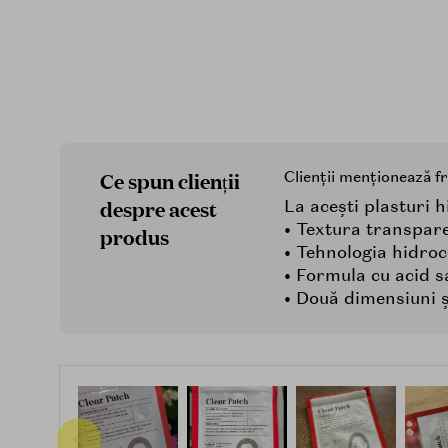
Ce spun clienții
Clienții menționează f
despre acest
La acești plasturi h
• Textura transparen
produs
• Tehnologia hidroc
• Formula cu acid sa
• Două dimensiuni și