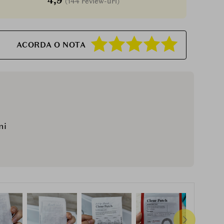
4,9
(144 review-uri)
ACORDA O NOTA
ni