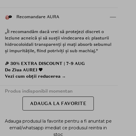
Recomandare AURA
„Îl recomandăm dacă vrei să protejezi discret o
leziune acneică și să susții vindecarea ei: plasturii
hidrocoloidali transparenți și mați absorb sebumul
și impuritățile, fiind potriviți și sub machiaj.”
🎉 30% EXTRA DISCOUNT | 7–9 AUG
De Ziua AUREI 💖
Vezi cum obții reducerea →
Produs indisponibil momentan
ADAUGA LA FAVORITE
Adauga produsul la favorite pentru a fi anuntat pe
email/whatsapp imediat ce produsul reintra in
stoc