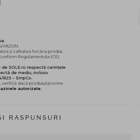
ia
dul MIZON.
tea și calitatea fiecărui produs.
e, conform Regulamentului (CE)
e de SOLE.ro respectă cerințele
ectă de mediu, inclusiv
24/825 – EmpCo.
 verifică dacă produsul provine
azinele autorizate.
SI RASPUNSURI