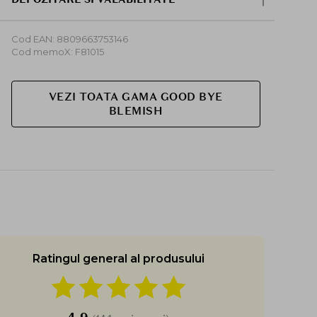
Cod EAN: 8809663753146
Cod memoX: F81015
VEZI TOATA GAMA GOOD BYE
BLEMISH
Ratingul general al produsului