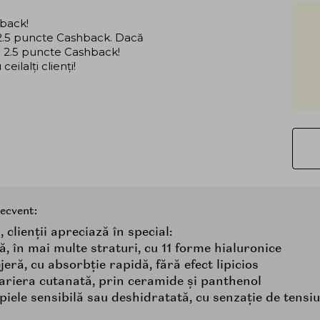
hback!
i 2.5 puncte Cashback. Dacă
că 2.5 puncte Cashback!
ilalți clienți!
recvent:
 clienții apreciază în special:
ă, în mai multe straturi, cu 11 forme hialuronice
jeră, cu absorbție rapidă, fără efect lipicios
bariera cutanată, prin ceramide și panthenol
 piele sensibilă sau deshidratată, cu senzație de tensi