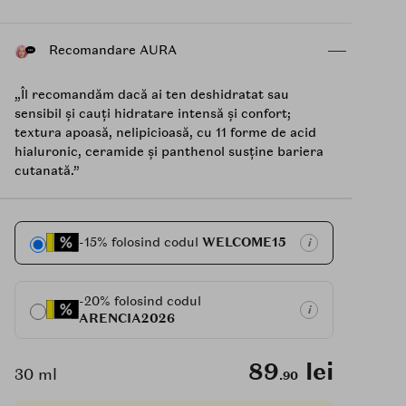
Recomandare AURA
„Îl recomandăm dacă ai ten deshidratat sau
sensibil și cauți hidratare intensă și confort;
textura apoasă, nelipicioasă, cu 11 forme de acid
hialuronic, ceramide și panthenol susține bariera
cutanată.”
-15% folosind codul
WELCOME15
i
-20% folosind codul
i
ARENCIA2026
89
lei
30 ml
.90