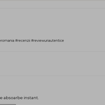
romania #recenzii #reviewuriautentice
se absoarbe instant.