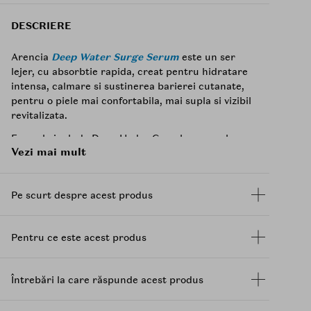
DESCRIERE
Arencia
Deep Water Surge Serum
este un ser
lejer, cu absorbtie rapida, creat pentru hidratare
intensa, calmare si sustinerea barierei cutanate,
pentru o piele mai confortabila, mai supla si vizibil
revitalizata.
Formula include Deep Hydra Complex, complex ce
Vezi mai mult
reuneste 11 forme de
acid hialuronic
cu greutati
moleculare diferite, pentru hidratare in mai multe
straturi si mentinerea confortului pielii dupa
Pe scurt despre acest produs
aplicare.
Compozitia include si Aqua
Ceramide
, complex
format din
Ceramide
si Panthenol, care ajuta la
Pentru ce este acest produs
sustinerea barierei cutanate si la mentinerea
hidratarii pielii. In plus, Phyto
PDRN
de origine
vegetala contribuie la calmarea pielii, mentinerea
Întrebări la care răspunde acest produs
confortului si sustinerea unui aspect mai
echilibrat.