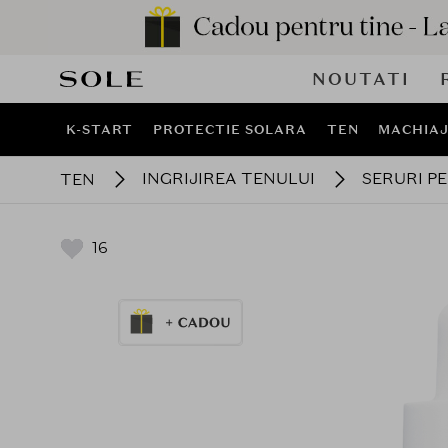
NOUTATI
K-START
PROTECTIE SOLARA
TEN
MACHIA
INGRIJIREA TENULUI
SERURI P
TEN
16