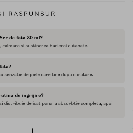
SI RASPUNSURI
Ser de fata 30 ml?
, calmare si sustinerea barierei cutanate.
fata?
cu senzatie de piele care tine dupa curatare.
tina de ingrijire?
si distribuie delicat pana la absorbtie completa, apoi