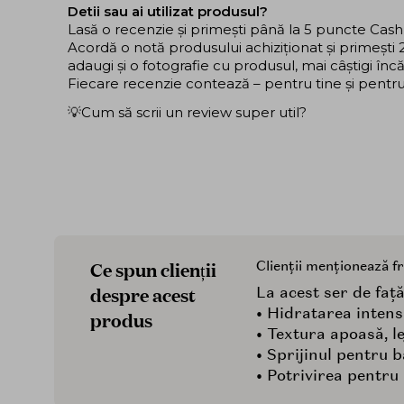
Detii sau ai utilizat produsul?
Lasă o recenzie și primești până la 5 puncte Cas
Acordă o notă produsului achiziționat și primeșt
adaugi și o fotografie cu produsul, mai câștigi în
Fiecare recenzie contează – pentru tine și pentru ce
💡Cum să scrii un review super util?
Ce spun clienții
Clienții menționează f
despre acest
La acest ser de față,
• Hidratarea intens
produs
• Textura apoasă, le
• Sprijinul pentru 
• Potrivirea pentru