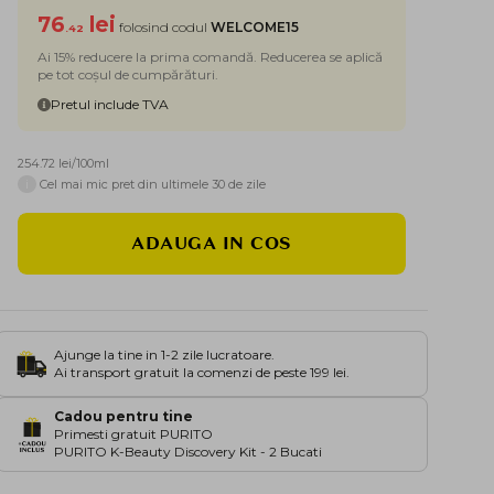
76
lei
folosind codul
WELCOME15
.42
Ai 15% reducere la prima comandă. Reducerea se aplică
pe tot coșul de cumpărături.
Pretul include TVA
254.72 lei/100ml
i
Cel mai mic pret din ultimele 30 de zile
ADAUGA IN COS
Ajunge la tine in 1-2 zile lucratoare.
Ai transport gratuit la comenzi de peste 199 lei.
Cadou pentru tine
Primesti gratuit PURITO
PURITO K-Beauty Discovery Kit - 2 Bucati