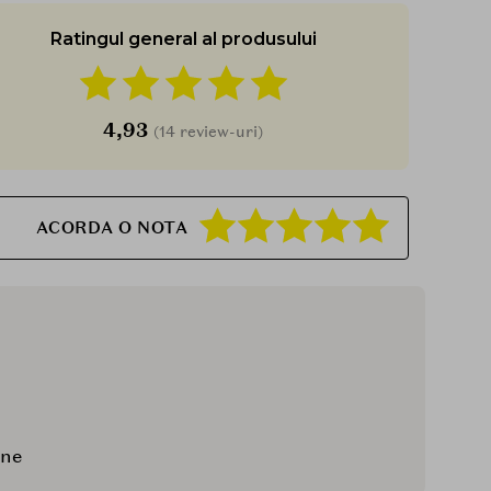
Ratingul general al produsului
4,93
(14 review-uri)
ACORDA O NOTA
une