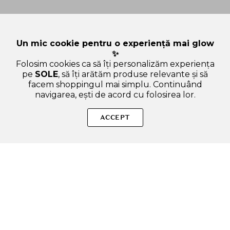
Un mic cookie pentru o experiență mai glow
✨
Folosim cookies ca să îți personalizăm experiența
pe
SOLE
, să îți arătăm produse relevante și să
facem shoppingul mai simplu. Continuând
navigarea, ești de acord cu folosirea lor.
Sperăm că ți-am răspuns la toate întrebările despre By
Wishtrend Pore Smoothing Bakuchiol Serum, 30 ml - ser de
ACCEPT
fata formulat cu bakuchiol si peptide, care contribuie la
reducerea vizibila a aspectului porilor si la netezirea texturii
pielii. Dacă ai și alte curiozități, nu ezita să ne scrii!
ADAUGA IN COS
SOLE – beauty fără zgomot.
Produse autentice, conforme UE, alese responsabil.