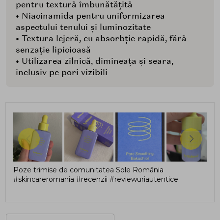
pentru textură îmbunătățită
• Niacinamida pentru uniformizarea
aspectului tenului și luminozitate
• Textura lejeră, cu absorbție rapidă, fără
senzație lipicioasă
• Utilizarea zilnică, dimineața și seara,
inclusiv pe pori vizibili
Poze trimise de comunitatea Sole România
#skincareromania #recenzii #reviewuriautentice