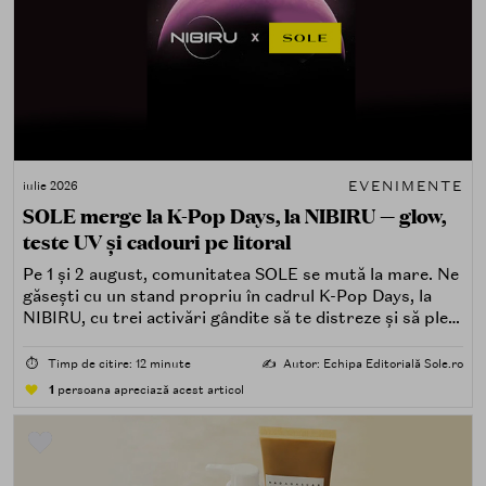
EVENIMENTE
iulie 2026
SOLE merge la K-Pop Days, la NIBIRU — glow,
teste UV și cadouri pe litoral
Pe 1 și 2 august, comunitatea SOLE se mută la mare. Ne
găsești cu un stand propriu în cadrul K-Pop Days, la
NIBIRU, cu trei activări gândite să te distreze și să pleci
acasă cu ceva în plus.
⏱️
Timp de citire: 12 minute
✍️
Autor: Echipa Editorială Sole.ro
1
persoana apreciază acest articol