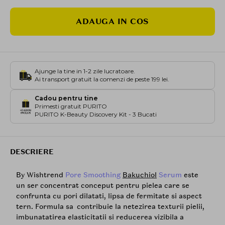
ADAUGA IN COS
Ajunge la tine in 1-2 zile lucratoare.
Ai transport gratuit la comenzi de peste 199 lei.
Cadou pentru tine
Primesti gratuit PURITO
PURITO K-Beauty Discovery Kit - 3 Bucati
DESCRIERE
By Wishtrend
Pore Smoothing
Bakuchiol
Serum
este
un ser concentrat conceput pentru pielea care se
confrunta cu pori dilatati, lipsa de fermitate si aspect
tern. Formula sa contribuie la netezirea texturii pielii,
imbunatatirea elasticitatii si reducerea vizibila a