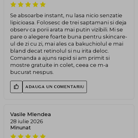
Se absoarbe instant, nu lasa nicio senzatie
lipicioasa. Folosesc de trei saptamani si deja
observ ca porii arata mai putin vizibili. Mi se
pare o alegere foarte buna pentru skincare-
ul de zi cu zi, mai ales ca bakuchiolul e mai
bland decat retinolul si nu irita deloc.
Comanda a ajuns rapid si am primit si
mostre gratuite in colet, ceea ce m-a
bucurat nespus.
ADAUGA UN COMENTARIU
Vasile Mlendea
28 iulie 2026
Minunat