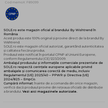
Cod memoX: F89099
SOLE.ro este magazin oficial al brandului By Wishtrend în
România
Acest produs este 100% original și provine direct de la brandul By
Wishtrend.
SOLE.ro este magazin oficial autorizat, garantând autenticitatea
și calitatea fiecărui produs.
Produsul este notificat în portalul CPNP al Uniunii Europene,
conform Regulamentului (CE) 1223/2009.
Ambalajul produsului și informațiile comerciale prezentate de
SOLE.ro respectă cerințele europene aplicabile privind
ambalajele și comunicarea corectă de mediu, inclusiv
Regulamentul (UE) 2025/40 – PPWR și Directiva (UE)
2024/825 – EmpCo.
Cumpără informat:
înainte de a comanda din orice magazin,
verifică dacă produsul provine din rețeaua oficială de distribuție
a brandului.
Vezi aici magazinele autorizate.