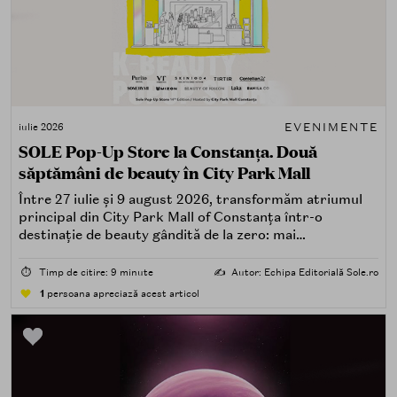
EVENIMENTE
iulie 2026
SOLE Pop-Up Store la Constanța. Două
săptămâni de beauty în City Park Mall
Între 27 iulie și 9 august 2026, transformăm atriumul
principal din City Park Mall of Constanța într-o
destinație de beauty gândită de la zero: mai
spectaculoasă, mai interactivă și mai aproape de felul în
care îți place, de fapt, să descoperi produse — testând,
⏱️
Timp de citire: 9 minute
✍️
Autor: Echipa Editorială Sole.ro
atingând, comparând, întrebând.
1
persoana apreciază acest articol