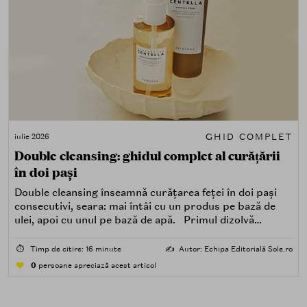
GHID COMPLET
iulie 2026
Double cleansing: ghidul complet al curățării
în doi pași
Double cleansing înseamnă curățarea feței în doi pași
consecutivi, seara: mai întâi cu un produs pe bază de
ulei, apoi cu unul pe bază de apă. Primul dizolvă
impuritățile grase — SPF, machiaj, sebum, particule de
poluare. Al doilea îndepărtează impuritățile solubile în
⏱️
Timp de citire: 16 minute
✍️
Autor: Echipa Editorială Sole.ro
apă — transpirație, praf, reziduuri.
0
persoane apreciază acest articol