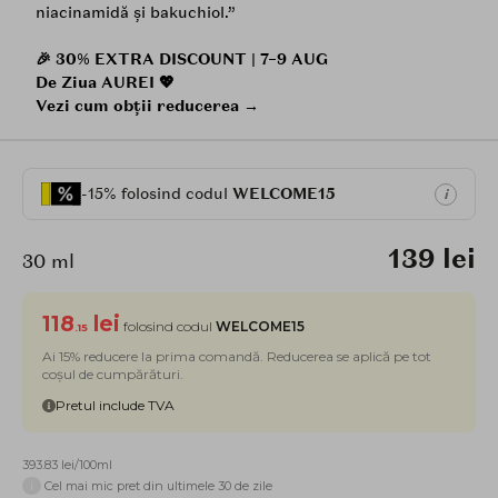
niacinamidă și bakuchiol.”
🎉 30% EXTRA DISCOUNT | 7–9 AUG
De Ziua AUREI 💖
Vezi cum obții reducerea →
-15% folosind codul
WELCOME15
i
139 lei
30 ml
118
lei
folosind codul
WELCOME15
.15
Ai 15% reducere la prima comandă. Reducerea se aplică pe tot
coșul de cumpărături.
Pretul include TVA
393.83 lei/100ml
i
Cel mai mic pret din ultimele 30 de zile